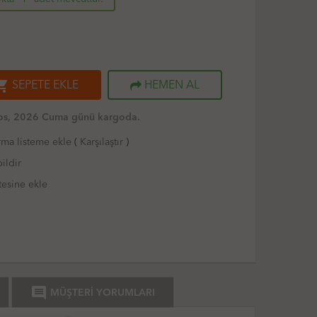
ng_cart
SEPETE EKLE
HEMEN AL
os, 2026 Cuma günü kargoda.
rma listeme ekle
(
Karşılaştır
)
ildir
tesine ekle
comment
MÜŞTERİ YORUMLARI