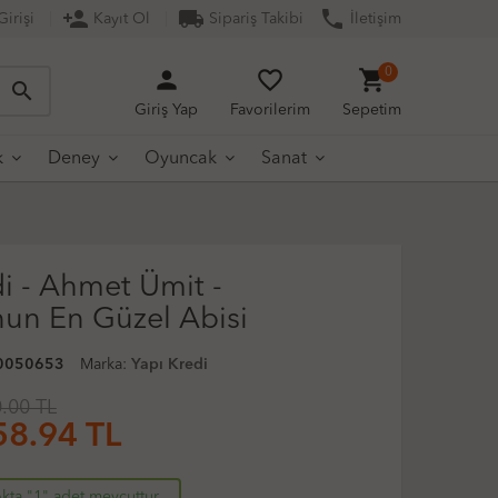
person_add
local_shipping
phone
irişi
Kayıt Ol
Sipariş Takibi
İletişim
person
favorite_border
shopping_cart
0
search
Giriş Yap
Favorilerim
Sepetim
k
Deney
Oyuncak
Sanat
i - Ahmet Ümit -
un En Güzel Abisi
0050653
Marka:
Yapı Kredi
.00 TL
58.94
TL
kta "1" adet mevcuttur.