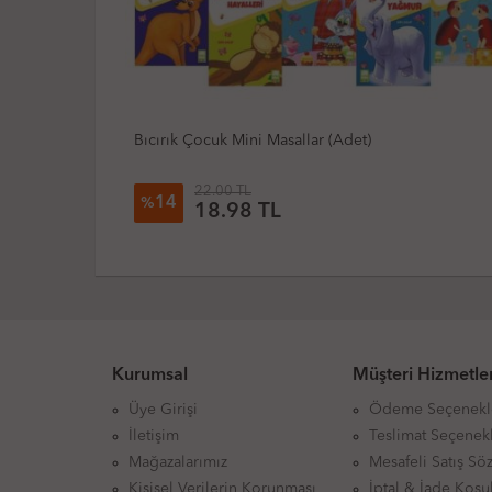
Yakamoz - Grigory Petrov - Beyaz Zambaklar
Ülkesinde
100.00 TL
40
%
59.96 TL
Kurumsal
Müşteri Hizmetler
Üye Girişi
Ödeme Seçenekl
İletişim
Teslimat Seçenekl
Mağazalarımız
Mesafeli Satış Sö
Kişisel Verilerin Korunması
İptal & İade Koşul