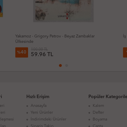
İş Kültür - George Orwell - 1984
T
148.00 TL
2
%
144.86 TL
i
Hızlı Erişim
Popüler Kategoril
eri
Anasayfa
Kalem
eri
Yeni Ürünler
Defter
zleşmesi
İndirimdeki Ürünler
Boyama
ları
Sipariş Takip
Çanta