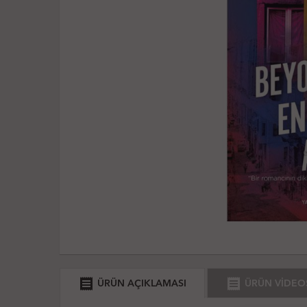
receipt
receipt
ÜRÜN AÇIKLAMASI
ÜRÜN VİDEO