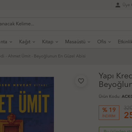
person
Üye G
nta
Kağıt
Kitap
Masaüstü
Ofis
Etkinli
edi - Ahmet Ümit - Beyoğlunun En Güzel Abisi
Yapı Kred
favorite_border
Beyoğlun
Ürün Kodu:
ACK
320
% 19
2
İNDİRİM
Bu üründen sto