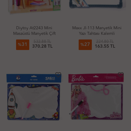
Diytoy At2243 Mini
Maxx Jl-113 Manyetik Mini
Masaüstü Manyetik Çift
Yazı Tahtası Kalemli
Taraflı Ahşap Yazı Tahtası
532.88 TL
224.80 TL
31
27
%
%
370.28 TL
163.55 TL
favorite_border
favorite_border