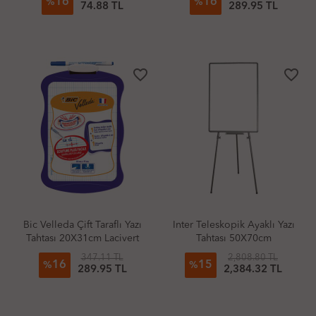
16
16
%
%
74.88 TL
289.95 TL
favorite_border
favorite_border
Bic Velleda Çift Taraflı Yazı
Inter Teleskopik Ayaklı Yazı
Tahtası 20X31cm Lacivert
Tahtası 50X70cm
347.11 TL
2,808.80 TL
16
15
%
%
289.95 TL
2,384.32 TL