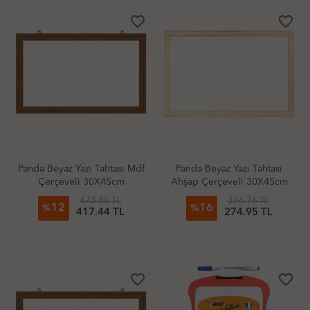
favorite_border
favorite_border
Panda Beyaz Yazı Tahtası Mdf
Panda Beyaz Yazı Tahtası
Çerçeveli 30X45cm
Ahşap Çerçeveli 30X45cm
473.80 TL
326.76 TL
12
16
%
%
417.44 TL
274.95 TL
favorite_border
favorite_border