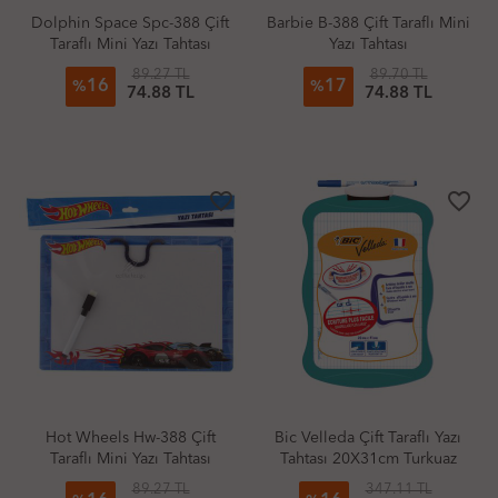
Dolphin Space Spc-388 Çift
Barbie B-388 Çift Taraflı Mini
Taraflı Mini Yazı Tahtası
Yazı Tahtası
89.27 TL
89.70 TL
16
17
%
%
74.88 TL
74.88 TL
favorite_border
favorite_border
Hot Wheels Hw-388 Çift
Bic Velleda Çift Taraflı Yazı
Taraflı Mini Yazı Tahtası
Tahtası 20X31cm Turkuaz
89.27 TL
347.11 TL