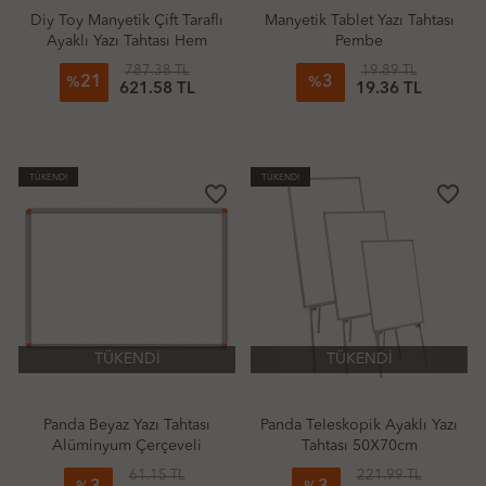
Diy Toy Manyetik Çift Taraflı
Manyetik Tablet Yazı Tahtası
Ayaklı Yazı Tahtası Hem
Pembe
Tebeşir Hem Kalemle
787.38 TL
19.89 TL
21
3
Kullanım
%
%
621.58 TL
19.36 TL
TÜKENDİ
TÜKENDİ
favorite_border
favorite_border
TÜKENDİ
TÜKENDİ
Panda Beyaz Yazı Tahtası
Panda Teleskopik Ayaklı Yazı
Alüminyum Çerçeveli
Tahtası 50X70cm
40X55cm
61.15 TL
221.99 TL