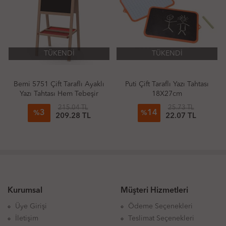
TÜKENDİ
TÜKENDİ
Bemi 5751 Çift Taraflı Ayaklı
Puti Çift Taraflı Yazı Tahtası
Yazı Tahtası Hem Tebeşir
18X27cm
Hem Kalemle Kullanım
215.04 TL
25.73 TL
3
14
%
%
209.28 TL
22.07 TL
Kurumsal
Müşteri Hizmetleri
Üye Girişi
Ödeme Seçenekleri
İletişim
Teslimat Seçenekleri