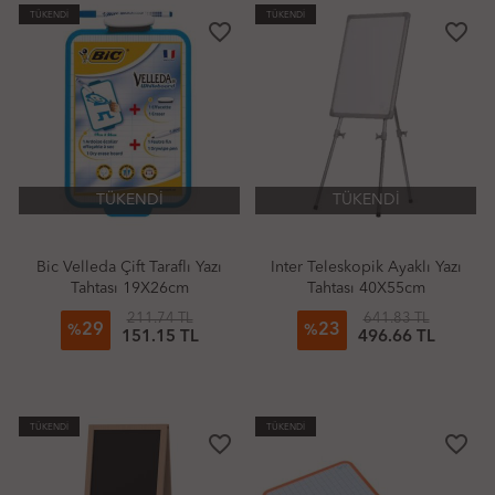
TÜKENDİ
TÜKENDİ
favorite_border
favorite_border
TÜKENDİ
TÜKENDİ
Bic Velleda Çift Taraflı Yazı
Inter Teleskopik Ayaklı Yazı
Tahtası 19X26cm
Tahtası 40X55cm
211.74 TL
641.83 TL
29
23
%
%
151.15 TL
496.66 TL
TÜKENDİ
TÜKENDİ
favorite_border
favorite_border