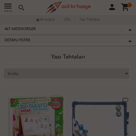
menu
person
shopping_cart
0
search
menü
Anasayfa
Ofis
Yazı Tahtaları
ALT KATEGORILER
DETAYLI FILTRE
Yazı Tahtaları
favorite_border
favorite_border