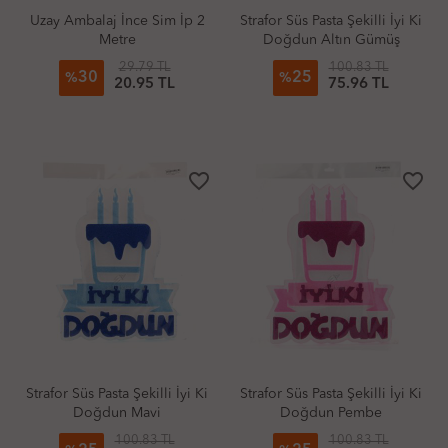
Uzay Ambalaj İnce Sim İp 2
Strafor Süs Pasta Şekilli İyi Ki
Metre
Doğdun Altın Gümüş
29.79 TL
100.83 TL
30
25
%
%
20.95 TL
75.96 TL
favorite_border
favorite_border
Strafor Süs Pasta Şekilli İyi Ki
Strafor Süs Pasta Şekilli İyi Ki
Doğdun Mavi
Doğdun Pembe
100.83 TL
100.83 TL