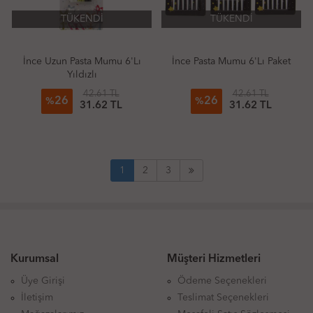
TÜKENDİ
TÜKENDİ
İnce Uzun Pasta Mumu 6'Lı
İnce Pasta Mumu 6'Lı Paket
Yıldızlı
42.61 TL
42.61 TL
26
26
%
%
31.62 TL
31.62 TL
1
2
3
Kurumsal
Müşteri Hizmetleri
Üye Girişi
Ödeme Seçenekleri
İletişim
Teslimat Seçenekleri