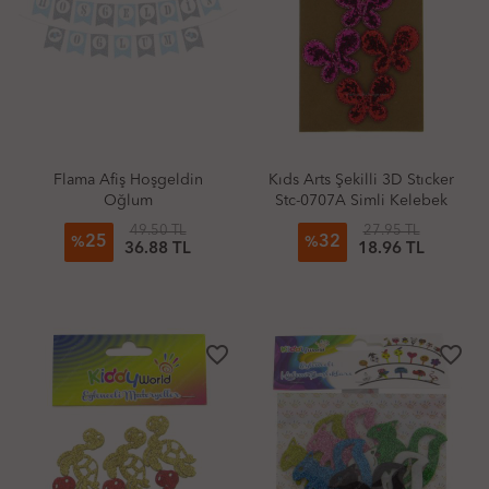
Flama Afiş Hoşgeldin
Kıds Arts Şekilli 3D Stıcker
Oğlum
Stc-0707A Simli Kelebek
Kırmızı Pembe
49.50 TL
27.95 TL
25
32
%
%
36.88 TL
18.96 TL
favorite_border
favorite_border