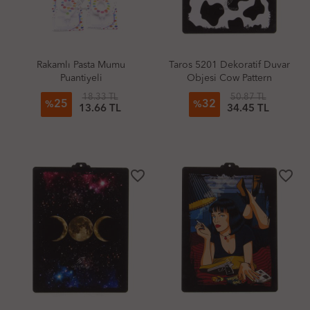
Rakamlı Pasta Mumu
Taros 5201 Dekoratif Duvar
Puantiyeli
Objesi Cow Pattern
18.33 TL
50.87 TL
25
32
%
%
13.66 TL
34.45 TL
favorite_border
favorite_border