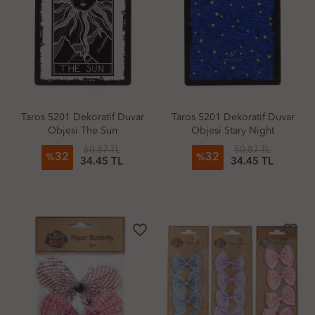
Taros 5201 Dekoratif Duvar
Taros 5201 Dekoratif Duvar
Objesi The Sun
Objesi Stary Night
50.87 TL
50.87 TL
32
32
%
%
34.45 TL
34.45 TL
favorite_border
favorite_border