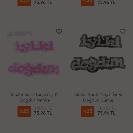
25
25
%
%
75.96 TL
75.96 TL
favorite_border
favorite_border
Strafor Süs 2 Parçalı İyi Ki
Strafor Süs 2 Parçalı İyi Ki
Doğdun Pembe
Doğdun Gümüş
100.83 TL
100.83 TL
25
25
%
%
75.96 TL
75.96 TL