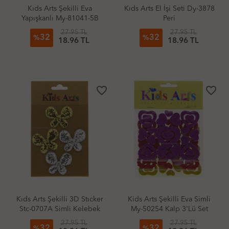
Kıds Arts Şekilli Eva
Kıds Arts El İşi Seti Dy-3878
Yapışkanlı My-81041-5B
Peri
Prıncess
27.95 TL
27.95 TL
32
32
%
%
18.96 TL
18.96 TL
favorite_border
favorite_border
Kıds Arts Şekilli 3D Stıcker
Kids Arts Şekilli Eva Simli
Stc-0707A Simli Kelebek
My-50254 Kalp 3'Lü Set
Altın Gümüş
27.95 TL
27.95 TL
32
32
%
%