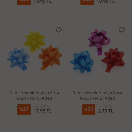
18.96 TL
18.96 TL
favorite_border
favorite_border
Yıldız Fiyonk Hediye Süsü
Yıldız Fiyonk Hediye Süsü
Büyük No:5 (Adet)
Küçük No:2 (Adet)
24.54 TL
3.95 TL
27
30
%
%
17.95 TL
2.75 TL