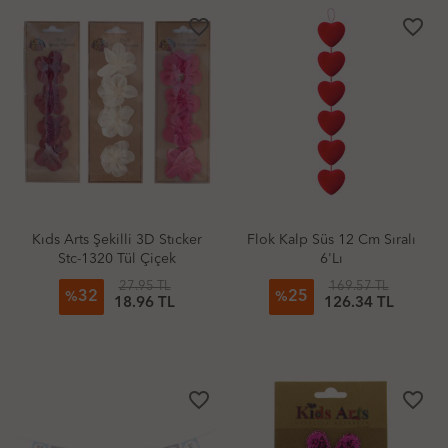
favorite_border
favorite_border
Kıds Arts Şekilli 3D Stıcker
Flok Kalp Süs 12 Cm Sıralı
Stc-1320 Tül Çiçek
6'Lı
27.95 TL
169.57 TL
32
25
%
%
18.96 TL
126.34 TL
favorite_border
favorite_border