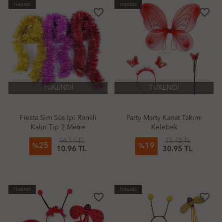
TÜKENDİ
TÜKENDİ
favorite_border
favorite_border
TÜKENDİ
TÜKENDİ
Fiesta Sim Süs İpi Renkli
Party Marty Kanat Takımı
Kalın Tip 2 Metre
Kelebek
14.54 TL
38.42 TL
25
19
%
%
10.96 TL
30.95 TL
TÜKENDİ
TÜKENDİ
favorite_border
favorite_border