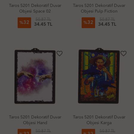
Taros 5201 Dekoratif Duvar
Taros 5201 Dekoratif Duvar
Objesi Space 02
Objesi Pulp Fiction
50.87 TL
50.87 TL
32
32
%
%
34.45 TL
34.45 TL
favorite_border
favorite_border
Taros 5201 Dekoratif Duvar
Taros 5201 Dekoratif Duvar
Objesi Hand
Objesi Karga
50.87 TL
50.87 TL