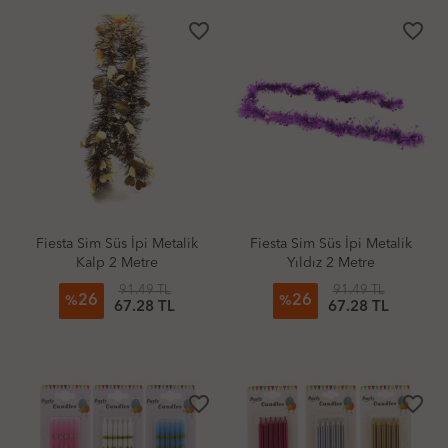
favorite_border
favorite_border
Fiesta Sim Süs İpi Metalik
Fiesta Sim Süs İpi Metalik
Kalp 2 Metre
Yıldız 2 Metre
91.49 TL
91.49 TL
26
26
%
%
67.28 TL
67.28 TL
favorite_border
favorite_border