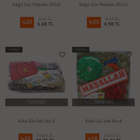
Kağıt Süs Yelpaze 35Cm
Kağıt Süs Yelpaze 25Cm
8.63 TL
6.47 TL
23
23
%
%
6.68 TL
4.98 TL
TÜKENDİ
TÜKENDİ
favorite_border
favorite_border
TÜKENDİ
TÜKENDİ
Kika Süs Seti No:2
Kika Süs Seti No:4
49.47 TL
59.10 TL
20
18
%
%