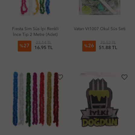
Fiesta Sim Süs İpi Renkli
Vatan Vt1007 Okul Süs Seti
İnce Tip 2 Metre (Adet)
23.14 TL
70.52 TL
27
26
%
%
16.95 TL
51.88 TL
favorite_border
favorite_border