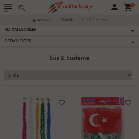
menu
person
shopping_cart
0
search
menü
Anasayfa
Etkinlik
Süs & Süsleme
ALT KATEGORILER
DETAYLI FILTRE
Süs & Süsleme
favorite_border
favorite_border