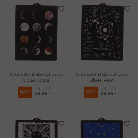
favorite_border
favorite_border
Taros 5201 Dekoratif Duvar
Taros 5201 Dekoratif Duvar
Objesi Space
Objesi Atom
50.87 TL
50.87 TL
32
32
%
%
34.45 TL
34.45 TL
favorite_border
favorite_border