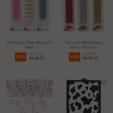
Simli Çizgili Pasta Mumu 6'Lı
İnce Uzun Metalik Pasta
Paket
Mumu 18Cm 6'Lı
57.29 TL
68.18 TL
26
26
%
%
42.68 TL
50.58 TL
favorite_border
favorite_border