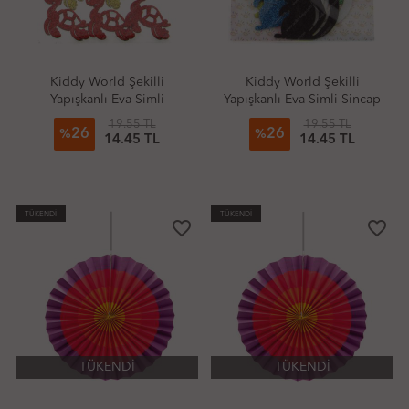
Kiddy World Şekilli
Kiddy World Şekilli
Yapışkanlı Eva Simli
Yapışkanlı Eva Simli Sincap
Kaplumbağa
19.55 TL
19.55 TL
26
26
%
%
14.45 TL
14.45 TL
TÜKENDİ
TÜKENDİ
favorite_border
favorite_border
TÜKENDİ
TÜKENDİ