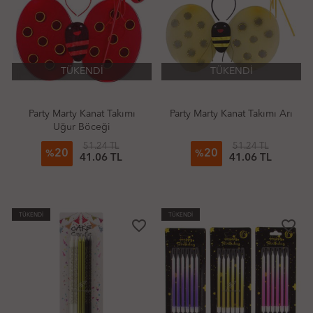
TÜKENDİ
TÜKENDİ
Party Marty Kanat Takımı
Party Marty Kanat Takımı Arı
Uğur Böceği
51.24 TL
51.24 TL
20
20
%
%
41.06 TL
41.06 TL
TÜKENDİ
TÜKENDİ
favorite_border
favorite_border