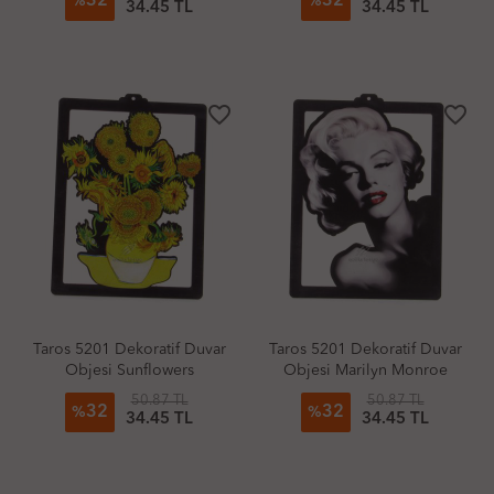
32
32
%
%
34.45 TL
34.45 TL
favorite_border
favorite_border
Taros 5201 Dekoratif Duvar
Taros 5201 Dekoratif Duvar
Objesi Sunflowers
Objesi Marilyn Monroe
50.87 TL
50.87 TL
32
32
%
%
34.45 TL
34.45 TL