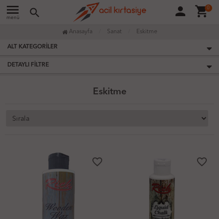
menu
person
shopping_cart
0
search
menü
Anasayfa
Sanat
Eskitme
ALT KATEGORILER
DETAYLI FILTRE
Eskitme
favorite_border
favorite_border