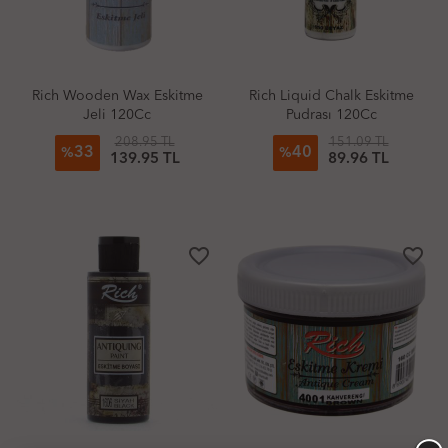
Rich Wooden Wax Eskitme
Rich Liquid Chalk Eskitme
Jeli 120Cc
Pudrası 120Cc
208.95 TL
151.09 TL
33
40
%
%
139.95 TL
89.96 TL
favorite_border
favorite_border