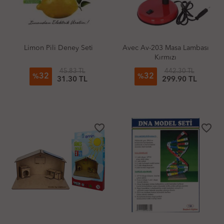
Limon Pili Deney Seti
Avec Av-203 Masa Lambası
Kırmızı
45.83 TL
442.30 TL
32
32
%
%
31.30 TL
299.90 TL
favorite_border
favorite_border