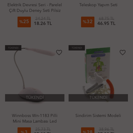
Elektrik Devresi Seri - Parelel
Teleskop Yapım Seti
Çift Duylu Deney Seti Pilsiz
24.24 TL
68.75 TL
25
32
%
%
18.26 TL
46.95 TL
TÜKENDİ
TÜKENDİ
favorite_border
favorite_border
TÜKENDİ
TÜKENDİ
Winnboss Wn-1183 Pilli
Sindirim Sistemi Modeli
Mini Masa Lambası Led
25.73 TL
38.96 TL
3
28
%
%