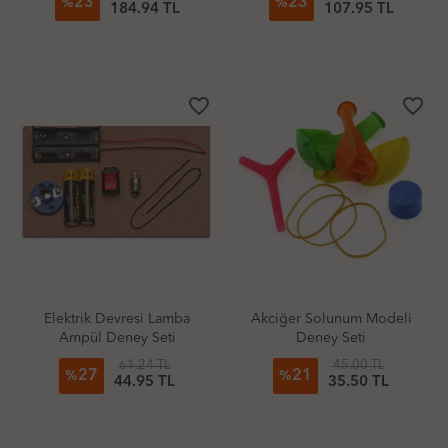
23
23
%
%
184.94 TL
107.95 TL
favorite_border
favorite_border
Elektrik Devresi Lamba
Akciğer Solunum Modeli
Ampül Deney Seti
Deney Seti
61.24 TL
45.00 TL
27
21
%
%
44.95 TL
35.50 TL