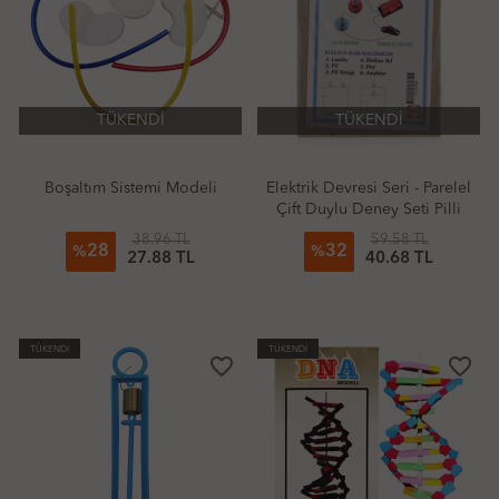
TÜKENDİ
TÜKENDİ
Boşaltım Sistemi Modeli
Elektrik Devresi Seri - Parelel
Çift Duylu Deney Seti Pilli
38.96 TL
59.58 TL
28
32
%
%
27.88 TL
40.68 TL
TÜKENDİ
TÜKENDİ
favorite_border
favorite_border