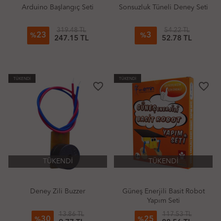
Arduino Başlangıç Seti
Sonsuzluk Tüneli Deney Seti
319.48 TL
54.22 TL
23
3
%
%
247.15 TL
52.78 TL
TÜKENDİ
TÜKENDİ
favorite_border
favorite_border
TÜKENDİ
TÜKENDİ
Deney Zili Buzzer
Güneş Enerjili Basit Robot
Yapım Seti
13.86 TL
117.53 TL
30
25
%
%