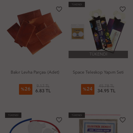
TÜKENDİ
favorite_border
favorite_border
TÜKENDİ
Bakır Levha Parçası (Adet)
Space Teleskop Yapım Seti
9.17 TL
45.78 TL
26
24
%
%
6.83 TL
34.95 TL
TÜKENDİ
TÜKENDİ
favorite_border
favorite_border