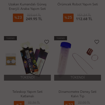
Uzakan Kumandalı Güneş
Örümcek Robot Yapım Seti
Enerjili Araba Yapım Seti
323.64 TL
151.24 TL
23
25
%
%
249.95 TL
112.68 TL
TÜKENDİ
TÜKENDİ
favorite_border
favorite_border
TÜKENDİ
TÜKENDİ
Teleskop Yapım Seti
Dinamometre Deney Seti
Katlamalı
Kalın Tip
32.36 TL
22.00 TL