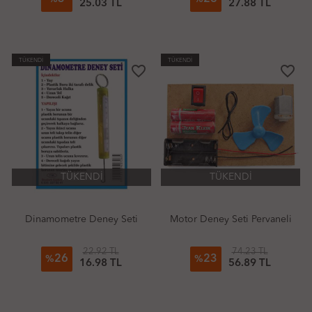
25.03 TL
27.88 TL
TÜKENDİ
TÜKENDİ
favorite_border
favorite_border
TÜKENDİ
TÜKENDİ
Dinamometre Deney Seti
Motor Deney Seti Pervaneli
22.92 TL
74.23 TL
26
23
%
%
16.98 TL
56.89 TL