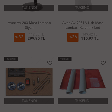
TÜKENDİ
TÜKENDİ
Avec Av-203 Masa Lambası
Avec Av-9051A Usb Masa
Siyah
Lambası Kalemlik Led
442.30 TL
149.42 TL
32
26
%
%
299.90 TL
110.97 TL
TÜKENDİ
TÜKENDİ
favorite_border
favorite_border
TÜKENDİ
TÜKENDİ