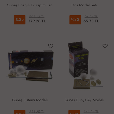
Güneş Enerjili Ev Yapım Seti
Dna Model Seti
504.13 TL
96.24 TL
25
32
%
%
379.28 TL
65.73 TL
favorite_border
favorite_border
Güneş Sistemi Modeli
Güneş Dünya Ay Modeli
241.25 TL
141.04 TL