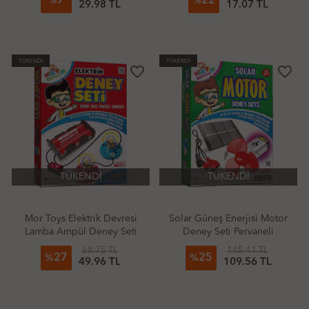
7
22
%
%
29.98 TL
17.07 TL
TÜKENDİ
TÜKENDİ
favorite_border
favorite_border
TÜKENDİ
TÜKENDİ
Mor Toys Elektrik Devresi
Solar Güneş Enerjisi Motor
Lamba Ampül Deney Seti
Deney Seti Pervaneli
(Pilsiz)
68.75 TL
145.41 TL
27
25
%
%
49.96 TL
109.56 TL