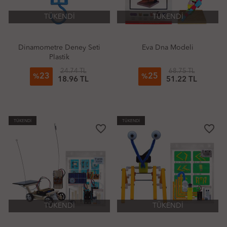
TÜKENDİ
TÜKENDİ
Dinamometre Deney Seti
Eva Dna Modeli
Plastik
24.74 TL
68.75 TL
23
25
%
%
18.96 TL
51.22 TL
TÜKENDİ
TÜKENDİ
favorite_border
favorite_border
TÜKENDİ
TÜKENDİ