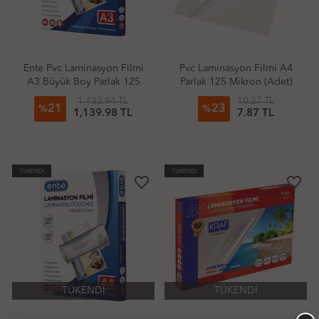
Ente Pvc Laminasyon Filmi
Pvc Laminasyon Filmi A4
A3 Büyük Boy Parlak 125
Parlak 125 Mikron (Adet)
Mikron
1,433.94 TL
10.27 TL
21
23
%
%
1,139.98 TL
7.87 TL
TÜKENDİ
TÜKENDİ
favorite_border
favorite_border
TÜKENDİ
TÜKENDİ