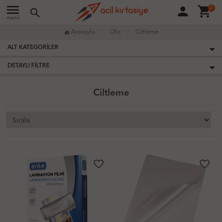
menu
person
shopping_cart
0
search
menü
Anasayfa
Ofis
Ciltleme
ALT KATEGORILER
DETAYLI FILTRE
Ciltleme
favorite_border
favorite_border