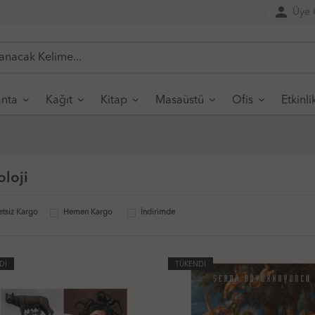
person
Üye G
nta
Kağıt
Kitap
Masaüstü
Ofis
Etkinli
oloji
etsiz Kargo
Hemen Kargo
İndirimde
Dİ
TÜKENDİ