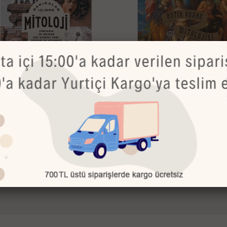
TÜKENDİ
TÜKENDİ
k - Neil Philip - Dakikalar İçinde
Alfa - Serda Büyükkoyuncu - Tan
oji
Aşk Hayatı
95.00 TL
280.00 TL
3
15
%
82.43 TL
239.31 TL