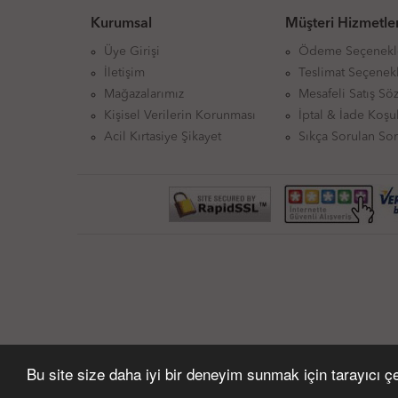
Türk Klasik
Kurumsal
Müşteri Hizmetler
Dünya Klasik
Biyografi
Üye Girişi
Ödeme Seçenekl
Deneme / Yazın
İletişim
Teslimat Seçenekl
Mizah
Mağazalarımız
Mesafeli Satış Sö
Kişisel Gelişim
Kişisel Verilerin Korunması
İptal & İade Koşul
Dini Yayınlar
Acil Kırtasiye Şikayet
Sıkça Sorulan Sor
Bu site size daha iyi bir deneyim sunmak için tarayıcı çer