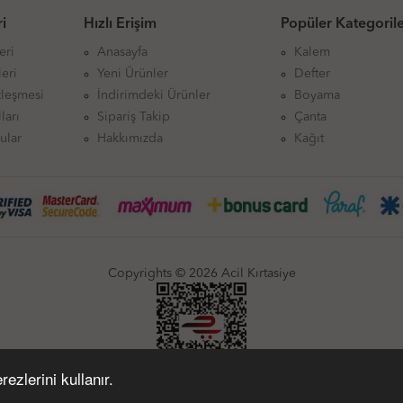
i
Hızlı Erişim
Popüler Kategoril
eri
Anasayfa
Kalem
eri
Yeni Ürünler
Defter
zleşmesi
İndirimdeki Ürünler
Boyama
ları
Sipariş Takip
Çanta
ular
Hakkımızda
Kağıt
Copyrights © 2026 Acil Kırtasiye
ezlerini kullanır.