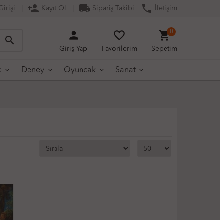
person_add
local_shipping
phone
irişi
Kayıt Ol
Sipariş Takibi
İletişim
person
favorite_border
shopping_cart
0
search
Giriş Yap
Favorilerim
Sepetim
k
Deney
Oyuncak
Sanat