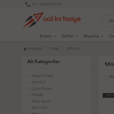
phone
Tel : 02863162767
Kalem
Defter
Boyama
Ça
Anasayfa
Kitap
Mitoloji
Alt Kategoriler
Mit
Kelepir Kitap
Ücr
Astroloji
Çizgi Roman
Felsefe
TÜKEN
Kitap Ayracı
Kpss Ales
Manga