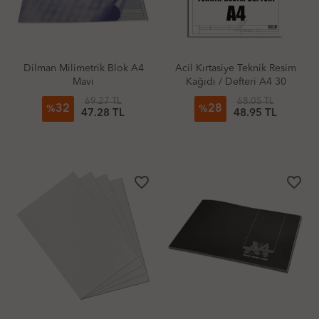
Dilman Milimetrik Blok A4
Acil Kırtasiye Teknik Resim
Mavi
Kağıdı / Defteri A4 30
Yaprak
69.27 TL
68.05 TL
32
28
%
%
47.28 TL
48.95 TL
favorite_border
favorite_border