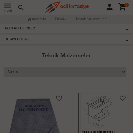
menu
person
shopping_cart
0
search
menü
Anasayfa
Etkinlik
Teknik Malzemeler
ALT KATEGORILER
DETAYLI FILTRE
Teknik Malzemeler
favorite_border
favorite_border