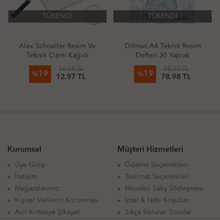
TÜKENDİ
TÜKENDİ
Alex Schoeller Resim Ve
Dilman A4 Teknik Resim
Teknik Çizim Kağıdı
Defteri 30 Yaprak
35X50cm 200Gr Damgalı
16.09 TL
98.03 TL
19
19
Tabaka
%
%
12.97 TL
78.98 TL
Kurumsal
Müşteri Hizmetleri
Üye Girişi
Ödeme Seçenekleri
İletişim
Teslimat Seçenekleri
Mağazalarımız
Mesafeli Satış Sözleşmesi
Kişisel Verilerin Korunması
İptal & İade Koşulları
Acil Kırtasiye Şikayet
Sıkça Sorulan Sorular