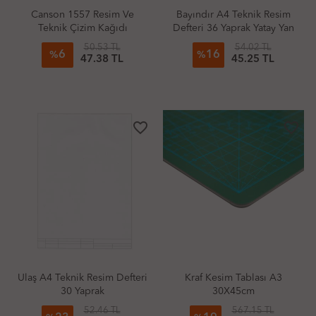
Canson 1557 Resim Ve
Bayındır A4 Teknik Resim
Teknik Çizim Kağıdı
Defteri 36 Yaprak Yatay Yan
35X50cm 200Gr Damgalı
50.53 TL
54.02 TL
6
16
Tabaka
%
%
47.38 TL
45.25 TL
favorite_border
favorite_border
Ulaş A4 Teknik Resim Defteri
Kraf Kesim Tablası A3
30 Yaprak
30X45cm
52.46 TL
567.15 TL