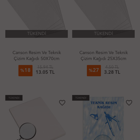
TÜKENDİ
TÜKENDİ
Canson Resim Ve Teknik
Canson Resim Ve Teknik
Çizim Kağıdı 50X70cm
Çizim Kağıdı 25X35cm
200Gr Damgalı Tabaka
200Gr Damgalı Tabaka
15.94 TL
4.50 TL
18
27
%
%
13.05 TL
3.28 TL
TÜKENDİ
TÜKENDİ
favorite_border
favorite_border