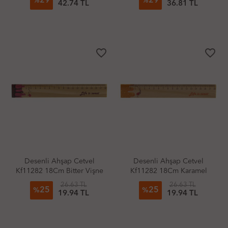
29
29
%
%
42.74 TL
36.81 TL
favorite_border
favorite_border
Desenli Ahşap Cetvel
Desenli Ahşap Cetvel
Kf11282 18Cm Bitter Vişne
Kf11282 18Cm Karamel
26.63 TL
26.63 TL
25
25
%
%
19.94 TL
19.94 TL