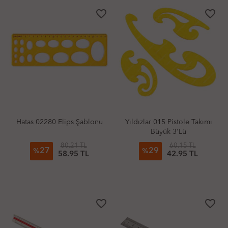
favorite_border
favorite_border
Hatas 02280 Elips Şablonu
Yıldızlar 015 Pistole Takımı
Büyük 3'Lü
80.21 TL
60.15 TL
27
29
%
%
58.95 TL
42.95 TL
favorite_border
favorite_border