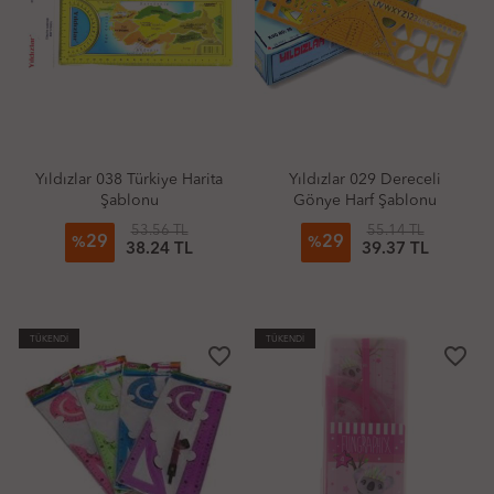
Yıldızlar 038 Türkiye Harita
Yıldızlar 029 Dereceli
Şablonu
Gönye Harf Şablonu
53.56 TL
55.14 TL
29
29
%
%
38.24 TL
39.37 TL
TÜKENDİ
TÜKENDİ
favorite_border
favorite_border