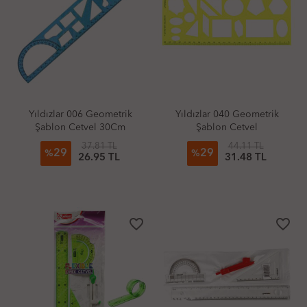
Yıldızlar 006 Geometrik
Yıldızlar 040 Geometrik
Şablon Cetvel 30Cm
Şablon Cetvel
37.81 TL
44.11 TL
29
29
%
%
26.95 TL
31.48 TL
favorite_border
favorite_border