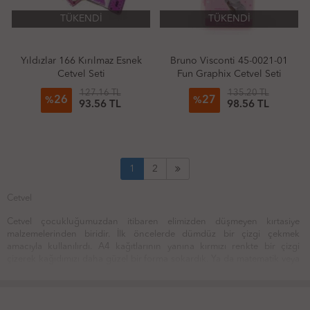
TÜKENDİ
TÜKENDİ
Yıldızlar 166 Kırılmaz Esnek
Bruno Visconti 45-0021-01
Cetvel Seti
Fun Graphix Cetvel Seti
127.16 TL
135.20 TL
26
27
%
%
93.56 TL
98.56 TL
1
2
Cetvel
Cetvel çocukluğumuzdan itibaren elimizden düşmeyen kırtasiye
malzemelerinden biridir. İlk öncelerde dümdüz bir çizgi çekmek
amacıyla kullanılırdı. A4 kağıtlarının yanına kırmızı renkte bir çizgi
çizerek kağıdımızı daha güzel bir forma sokardık. Ya da matematik veya
geometri derslerinde karemizin dikdörtgenimizin şekli daha düzgün
olsun diye cetvele ihtiyaç duyardık. Yaşımız ilerledikçe cetvele olan
ihtiyacımız da artmaya başladı. Sunumlarımızı düzgün yapmak için, proje
yaptığımız da başlıkların altını düzgün çizebilmek için kullanır hale