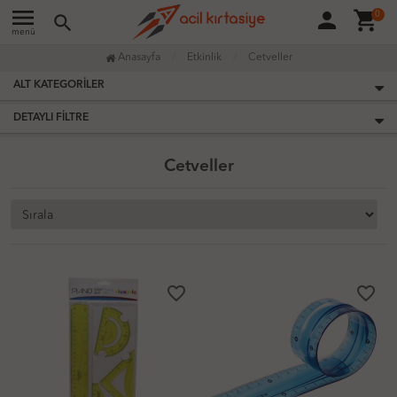
menu
person
shopping_cart
0
search
menü
Anasayfa
Etkinlik
Cetveller
ALT KATEGORILER
DETAYLI FILTRE
Cetveller
favorite_border
favorite_border