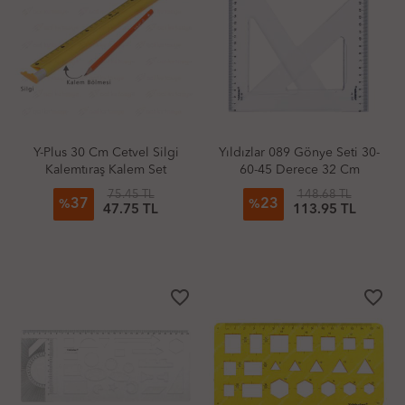
Y-Plus 30 Cm Cetvel Silgi
Yıldızlar 089 Gönye Seti 30-
Kalemtıraş Kalem Set
60-45 Derece 32 Cm
75.45 TL
148.68 TL
37
23
%
%
47.75 TL
113.95 TL
favorite_border
favorite_border