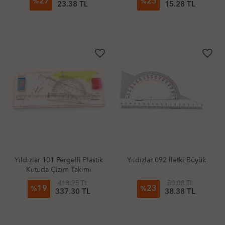
27
25
%
%
23.38 TL
15.28 TL
favorite_border
favorite_border
Yıldızlar 101 Pergelli Plastik
Yıldızlar 092 İletki Büyük
Kutuda Çizim Takımı
418.25 TL
50.08 TL
19
23
%
%
337.30 TL
38.38 TL