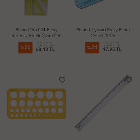
Piano Czm-001 Flexy
Piano Keyroad Flexy Esnek
Kırılmaz Esnek Çizim Seti
Cetvel 30Cm
4'Lü
92.97 TL
62.87 TL
26
24
%
%
68.40 TL
47.95 TL
favorite_border
favorite_border