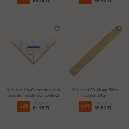
69.26 TL
98.95 TL
favorite_border
favorite_border
Yıldızlar 104 Geometrik Açılı
Yıldızlar 083 Ahşap/Tahta
Geoder Tekstil Gönye No:2
Cetvel 30Cm
115.01 TL
106.43 TL
29
19
%
%
81.98 TL
85.83 TL