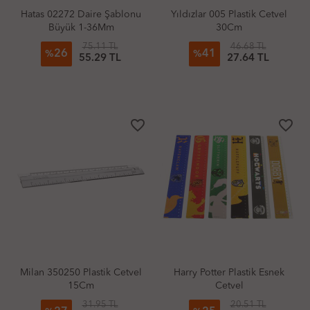
Hatas 02272 Daire Şablonu
Yıldızlar 005 Plastik Cetvel
Büyük 1-36Mm
30Cm
75.11 TL
46.68 TL
26
41
%
%
55.29 TL
27.64 TL
favorite_border
favorite_border
Milan 350250 Plastik Cetvel
Harry Potter Plastik Esnek
15Cm
Cetvel
31.95 TL
20.51 TL