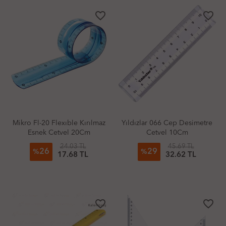
favorite_border
favorite_border
Mikro Fl-20 Flexıble Kırılmaz
Yıldızlar 066 Cep Desimetre
Esnek Cetvel 20Cm
Cetvel 10Cm
24.03 TL
45.69 TL
26
29
%
%
17.68 TL
32.62 TL
favorite_border
favorite_border