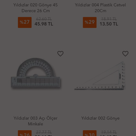
Yıldızlar 020 Gönye 45
Yıldızlar 004 Plastik Cetvel
Derece 26 Cm
20Cm
62.60 TL
18.91 TL
27
29
%
%
45.98 TL
13.50 TL
favorite_border
favorite_border
Yıldızlar 003 Açı Ölçer
Yıldızlar 002 Gönye
Minkale
27.77 TL
19.14 TL
26
30
%
%