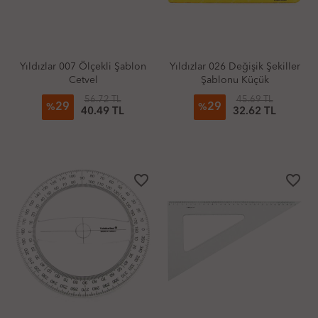
Yıldızlar 007 Ölçekli Şablon
Yıldızlar 026 Değişik Şekiller
Cetvel
Şablonu Küçük
56.72 TL
45.69 TL
29
29
%
%
40.49 TL
32.62 TL
favorite_border
favorite_border