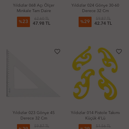
Yıldızlar 068 Açı Ölçer
Yıldızlar 024 Gönye 30-60
Minkale Tam Daire
Derece 32 Cm
Protractors 360Cc
62.60 TL
59.87 TL
23
29
%
%
47.98 TL
42.74 TL
favorite_border
favorite_border
Yıldızlar 023 Gönye 45
Yıldızlar 014 Pistole Takımı
Derece 32 Cm
Küçük 4'Lü
59.87 TL
51.56 TL