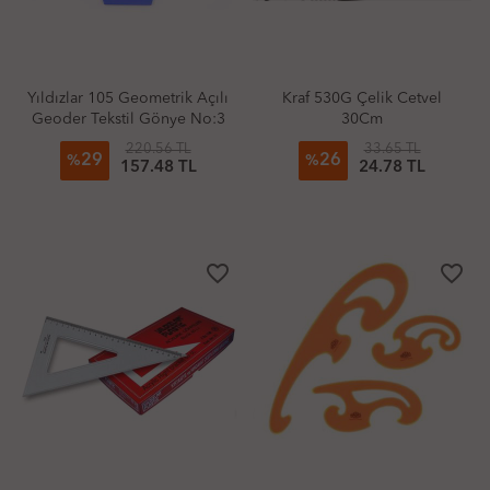
Yıldızlar 105 Geometrik Açılı
Kraf 530G Çelik Cetvel
Geoder Tekstil Gönye No:3
30Cm
220.56 TL
33.65 TL
29
26
%
%
157.48 TL
24.78 TL
favorite_border
favorite_border