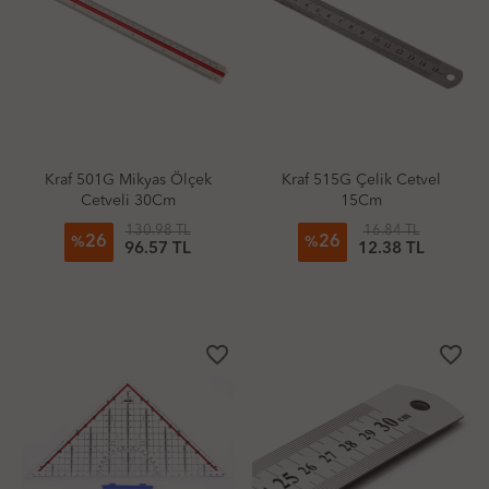
Kraf 501G Mikyas Ölçek
Kraf 515G Çelik Cetvel
Cetveli 30Cm
15Cm
130.98 TL
16.84 TL
26
26
%
%
96.57 TL
12.38 TL
favorite_border
favorite_border