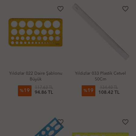
favorite_border
favorite_border
Yıldızlar 022 Daire Şablonu
Yıldızlar 033 Plastik Cetvel
Büyük
50Cm
117.63 TL
134.40 TL
19
19
%
%
94.86 TL
108.42 TL
favorite_border
favorite_border