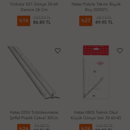
Yıldızlar 021 Gönye 30-60
Hatas Pistole Takımı Büyük
Derece 26 Cm
Boy (02001)
103.50 TL
68.13 TL
16
27
%
%
86.80 TL
49.95 TL
favorite_border
favorite_border
Hatas 0250 Tribldesimetre
Hatas 0805 Teknik Okul
Şeffaf Plastik Cetvel 30Cm
Küçük Gönye Seti 30-60-45
Derece 21 Cm
94.08 TL
134.40 TL
26
26
%
%