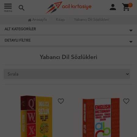
menu
person
shopping_cart
0
search
menü
Anasayfa
Kitap
Yabancı Dil Sözlükleri
ALT KATEGORILER
DETAYLI FILTRE
Yabancı Dil Sözlükleri
favorite_border
favorite_border