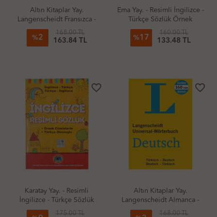
Altın Kitaplar Yay.
Ema Yay. - Resimli İngilizce -
Langenscheidt Fransızca -
Türkçe Sözlük Örnek
Türkçe Sözlük
Cümleli
168.00 TL
160.00 TL
2
17
%
%
163.84 TL
133.48 TL
favorite_border
favorite_border
Karatay Yay. - Resimli
Altın Kitaplar Yay.
İngilizce - Türkçe Sözlük
Langenscheidt Almanca -
Türkçe Sözlük
175.00 TL
168.00 TL