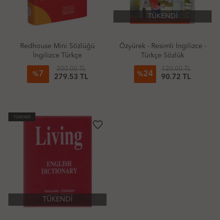
TÜKENDİ
Redhouse Mini Sözlüğü
Özyürek - Resimli İngilizce -
İngilizce Türkçe
Türkçe Sözlük
300.00 TL
120.00 TL
7
24
%
%
279.53 TL
90.72 TL
TÜKENDİ
favorite_border
TÜKENDİ