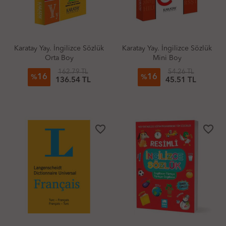
Karatay Yay. İngilizce Sözlük
Karatay Yay. İngilizce Sözlük
Orta Boy
Mini Boy
162.79 TL
54.26 TL
16
16
%
%
136.54 TL
45.51 TL
favorite_border
favorite_border