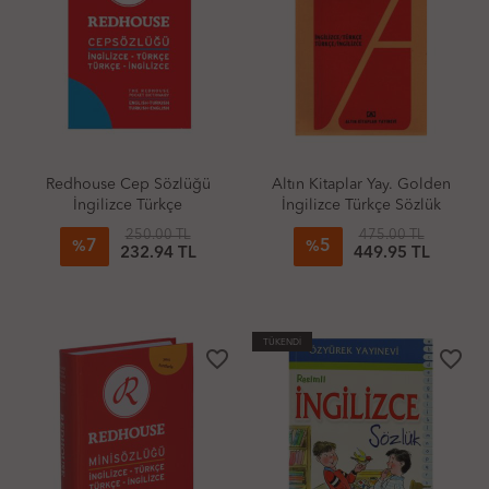
Redhouse Cep Sözlüğü
Altın Kitaplar Yay. Golden
İngilizce Türkçe
İngilizce Türkçe Sözlük
250.00 TL
475.00 TL
7
5
%
%
232.94 TL
449.95 TL
TÜKENDİ
favorite_border
favorite_border