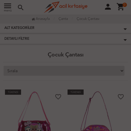
menu
person
shopping_cart
0
search
menü
Anasayfa
Çanta
Çocuk Çantası
ALT KATEGORILER
DETAYLI FILTRE
Çocuk Çantası
TÜKENDİ
TÜKENDİ
favorite_border
favorite_border