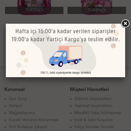
TÜKENDİ
TÜKENDİ
Lol 20480 Fashion Çocuk
Lol 20474 Fashion Çocuk
Çantası
Çantası
125.36 TL
125.36 TL
36
3
%
%
80.20 TL
122.00 TL
Kurumsal
Müşteri Hizmetleri
Üye Girişi
Ödeme Seçenekleri
İletişim
Teslimat Seçenekleri
Mağazalarımız
Mesafeli Satış Sözleşmesi
Kişisel Verilerin Korunması
İptal & İade Koşulları
Acil Kırtasiye Şikayet
Sıkça Sorulan Sorular