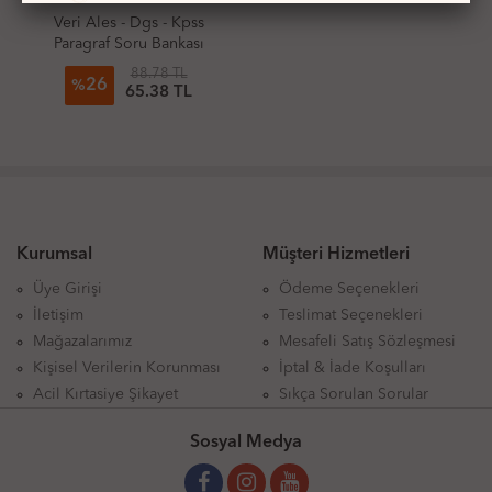
Veri Ales - Dgs - Kpss
Paragraf Soru Bankası
88.78 TL
26
%
65.38 TL
Kurumsal
Müşteri Hizmetleri
Üye Girişi
Ödeme Seçenekleri
İletişim
Teslimat Seçenekleri
Mağazalarımız
Mesafeli Satış Sözleşmesi
Kişisel Verilerin Korunması
İptal & İade Koşulları
Acil Kırtasiye Şikayet
Sıkça Sorulan Sorular
Sosyal Medya