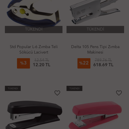
TÜKENDİ
TÜKENDİ
Std Popular L-6 Zımba Teli
Delta 105 Pens Tipi Zımba
Sökücü Lacivert
Makinesi
12.54 TL
789.76 TL
3
22
%
%
12.20 TL
618.69 TL
TÜKENDİ
TÜKENDİ
favorite_border
favorite_border