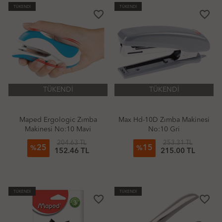
TÜKENDİ
TÜKENDİ
favorite_border
favorite_border
TÜKENDİ
TÜKENDİ
Maped Ergologic Zımba
Max Hd-10D Zımba Makinesi
Makinesi No:10 Mavi
No:10 Gri
204.63 TL
253.31 TL
25
15
%
%
152.46 TL
215.00 TL
TÜKENDİ
TÜKENDİ
favorite_border
favorite_border