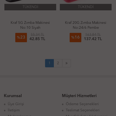
TÜKENDİ
TÜKENDİ
Kraf 5G Zımba Makinesi
Kraf 20G Zımba Makinesi
No:10 Siyah
No:24/6 Pembe
55.34 TL
163.84 TL
23
16
%
%
42.85 TL
137.42 TL
1
2
Kurumsal
Müşteri Hizmetleri
Üye Girişi
Ödeme Seçenekleri
İletişim
Teslimat Seçenekleri