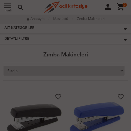
menu
person
shopping_cart
0
search
menü
Anasayfa
Masaüstü
Zımba Makineleri
ALT KATEGORILER
DETAYLI FILTRE
Zımba Makineleri
favorite_border
favorite_border