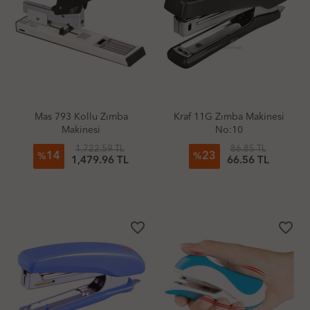
Mas 793 Kollu Zımba
Kraf 11G Zımba Makinesi
Makinesi
No:10
1,722.59 TL
86.85 TL
14
23
%
%
1,479.96 TL
66.56 TL
favorite_border
favorite_border