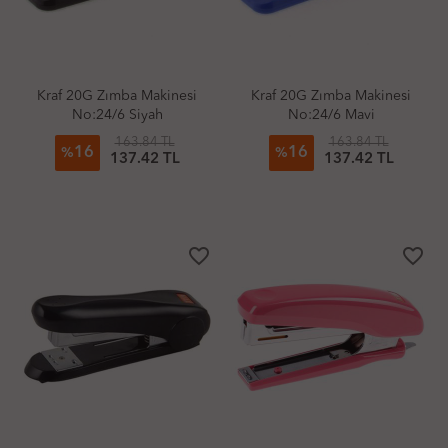
Kraf 20G Zımba Makinesi
Kraf 20G Zımba Makinesi
No:24/6 Siyah
No:24/6 Mavi
163.84 TL
163.84 TL
16
16
%
%
137.42 TL
137.42 TL
favorite_border
favorite_border