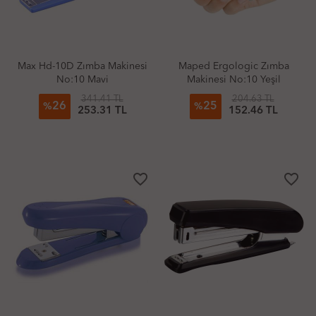
Max Hd-10D Zımba Makinesi
Maped Ergologic Zımba
No:10 Mavi
Makinesi No:10 Yeşil
341.41 TL
204.63 TL
26
25
%
%
253.31 TL
152.46 TL
favorite_border
favorite_border