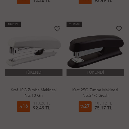
12.20 TL
92.49 TL
TÜKENDİ
TÜKENDİ
favorite_border
favorite_border
TÜKENDİ
TÜKENDİ
Kraf 10G Zımba Makinesi
Kraf 25G Zımba Makinesi
No:10 Gri
No:24/6 Siyah
110.28 TL
103.12 TL
16
27
%
%
92.49 TL
75.17 TL