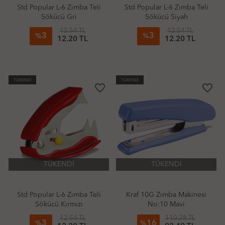
Std Popular L-6 Zımba Teli
Std Popular L-6 Zımba Teli
Sökücü Gri
Sökücü Siyah
12.54 TL
12.54 TL
3
3
%
%
12.20 TL
12.20 TL
TÜKENDİ
TÜKENDİ
favorite_border
favorite_border
TÜKENDİ
TÜKENDİ
Std Popular L-6 Zımba Teli
Kraf 10G Zımba Makinesi
Sökücü Kırmızı
No:10 Mavi
12.54 TL
110.28 TL
3
16
%
%