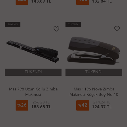
143.89 TL
132.84 TL
TÜKENDİ
TÜKENDİ
favorite_border
favorite_border
TÜKENDİ
TÜKENDİ
Mas 798 Uzun Kollu Zımba
Mas 1196 Nova Zımba
Makinesi
Makinesi Küçük Boy No:10
256.20 TL
214.24 TL
26
42
%
%
188.68 TL
124.37 TL