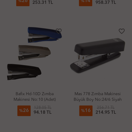
26
14
%
%
253.31 TL
958.37 TL
favorite_border
favorite_border
Bafix Hd-10D Zımba
Mas 778 Zımba Makinesi
Makinesi No:10 (Adet)
Büyük Boy No:24/6 Siyah
128.05 TL
256.71 TL
26
16
%
%
94.18 TL
214.95 TL