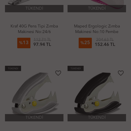
TÜKENDİ
TÜKENDİ
Kraf 40G Pens Tipi Zımba
Maped Ergologic Zımba
Makinesi No:24/6
Makinesi No:10 Pembe
112.71 TL
204.63 TL
13
25
%
%
97.94 TL
152.46 TL
TÜKENDİ
TÜKENDİ
favorite_border
favorite_border
TÜKENDİ
TÜKENDİ