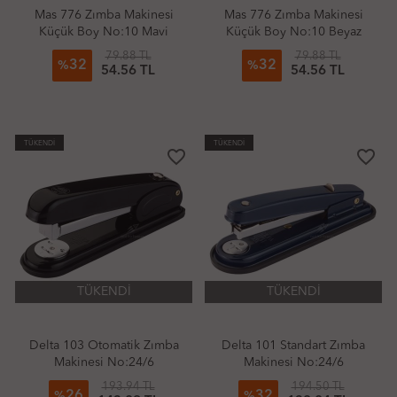
Mas 776 Zımba Makinesi
Mas 776 Zımba Makinesi
Küçük Boy No:10 Mavi
Küçük Boy No:10 Beyaz
79.88 TL
79.88 TL
32
32
%
%
54.56 TL
54.56 TL
TÜKENDİ
TÜKENDİ
favorite_border
favorite_border
TÜKENDİ
TÜKENDİ
Delta 103 Otomatik Zımba
Delta 101 Standart Zımba
Makinesi No:24/6
Makinesi No:24/6
193.94 TL
194.50 TL
26
32
%
%