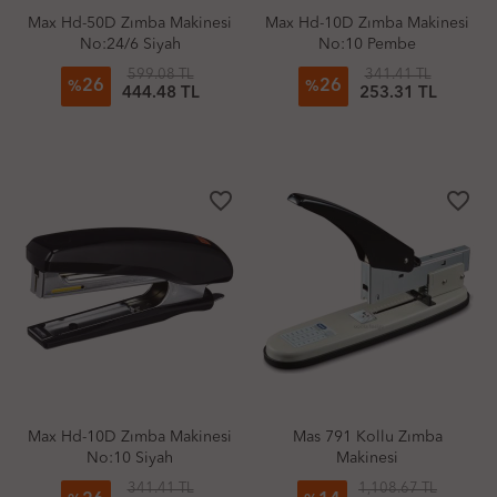
Max Hd-50D Zımba Makinesi
Max Hd-10D Zımba Makinesi
No:24/6 Siyah
No:10 Pembe
599.08 TL
341.41 TL
26
26
%
%
444.48 TL
253.31 TL
favorite_border
favorite_border
Max Hd-10D Zımba Makinesi
Mas 791 Kollu Zımba
No:10 Siyah
Makinesi
341.41 TL
1,108.67 TL