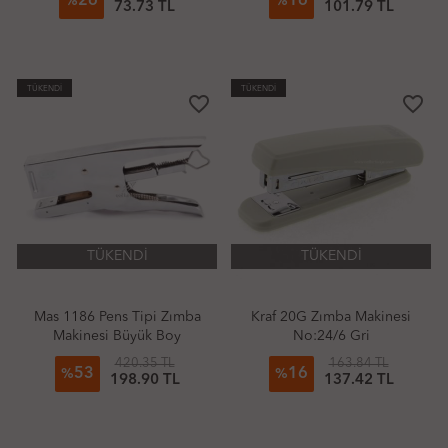
26
16
%
%
73.73 TL
101.79 TL
TÜKENDİ
TÜKENDİ
favorite_border
favorite_border
TÜKENDİ
TÜKENDİ
Mas 1186 Pens Tipi Zımba
Kraf 20G Zımba Makinesi
Makinesi Büyük Boy
No:24/6 Gri
No:24/6
420.35 TL
163.84 TL
53
16
%
%
198.90 TL
137.42 TL