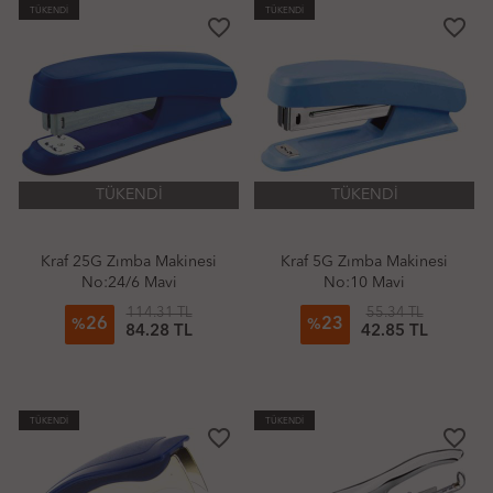
TÜKENDİ
TÜKENDİ
favorite_border
favorite_border
TÜKENDİ
TÜKENDİ
Kraf 25G Zımba Makinesi
Kraf 5G Zımba Makinesi
No:24/6 Mavi
No:10 Mavi
114.31 TL
55.34 TL
26
23
%
%
84.28 TL
42.85 TL
TÜKENDİ
TÜKENDİ
favorite_border
favorite_border