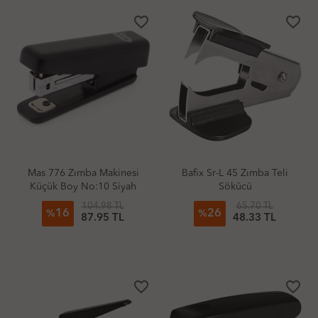
favorite_border
favorite_border
Mas 776 Zımba Makinesi
Bafix Sr-L 45 Zımba Teli
Küçük Boy No:10 Siyah
Sökücü
104.98 TL
65.70 TL
16
26
%
%
87.95 TL
48.33 TL
favorite_border
favorite_border