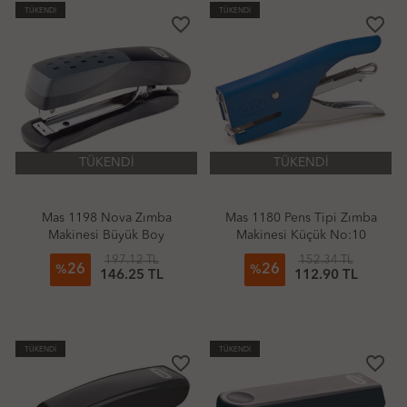
TÜKENDİ
TÜKENDİ
favorite_border
favorite_border
TÜKENDİ
TÜKENDİ
Mas 1198 Nova Zımba
Mas 1180 Pens Tipi Zımba
Makinesi Büyük Boy
Makinesi Küçük No:10
No:24/6
197.12 TL
152.34 TL
26
26
%
%
146.25 TL
112.90 TL
TÜKENDİ
TÜKENDİ
favorite_border
favorite_border