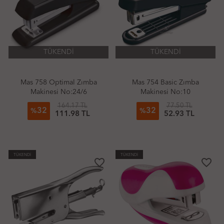
TÜKENDİ
TÜKENDİ
Mas 758 Optimal Zımba
Mas 754 Basic Zımba
Makinesi No:24/6
Makinesi No:10
164.17 TL
77.50 TL
32
32
%
%
111.98 TL
52.93 TL
TÜKENDİ
TÜKENDİ
favorite_border
favorite_border