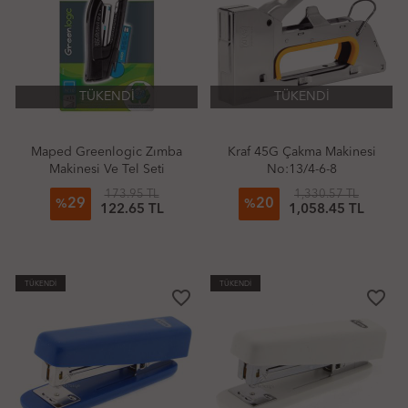
TÜKENDİ
TÜKENDİ
Maped Greenlogic Zımba
Kraf 45G Çakma Makinesi
Makinesi Ve Tel Seti
No:13/4-6-8
173.95 TL
1,330.57 TL
29
20
%
%
122.65 TL
1,058.45 TL
TÜKENDİ
TÜKENDİ
favorite_border
favorite_border