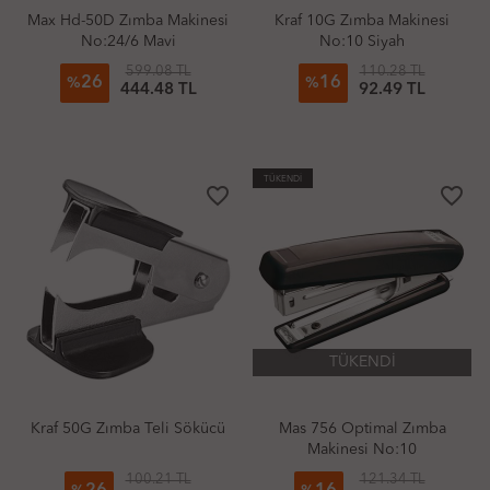
Max Hd-50D Zımba Makinesi
Kraf 10G Zımba Makinesi
No:24/6 Mavi
No:10 Siyah
599.08 TL
110.28 TL
26
16
%
%
444.48 TL
92.49 TL
TÜKENDİ
favorite_border
favorite_border
TÜKENDİ
Kraf 50G Zımba Teli Sökücü
Mas 756 Optimal Zımba
Makinesi No:10
100.21 TL
121.34 TL