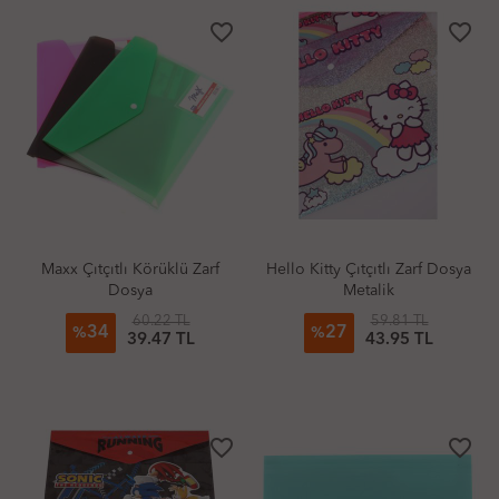
favorite_border
favorite_border
Maxx Çıtçıtlı Körüklü Zarf
Hello Kitty Çıtçıtlı Zarf Dosya
Dosya
Metalik
60.22 TL
59.81 TL
34
27
%
%
39.47 TL
43.95 TL
favorite_border
favorite_border