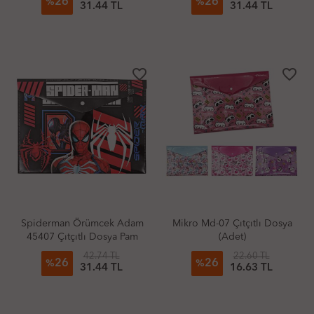
26
26
%
%
31.44 TL
31.44 TL
favorite_border
favorite_border
Spiderman Örümcek Adam
Mikro Md-07 Çıtçıtlı Dosya
45407 Çıtçıtlı Dosya Pam
(Adet)
42.74 TL
22.60 TL
26
26
%
%
31.44 TL
16.63 TL