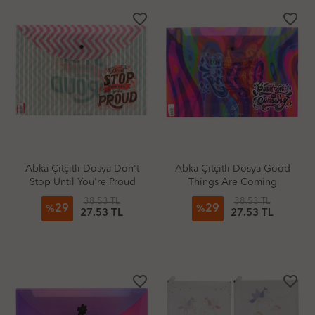
favorite_border
favorite_border
Abka Çıtçıtlı Dosya Don't
Abka Çıtçıtlı Dosya Good
Stop Until You're Proud
Things Are Coming
38.53 TL
38.53 TL
29
29
%
%
27.53 TL
27.53 TL
favorite_border
favorite_border