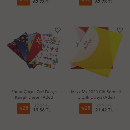
16
16
%
%
62.78 TL
62.78 TL
favorite_border
favorite_border
Südor Çıtçıtlı Zarf Dosya
Maxx Mx-2020 Çift Bölmeli
Karışık Desen (Adet)
Çıtçıtlı Dosya (Adet)
27.24 TL
29.90 TL
28
28
%
%
19.56 TL
21.42 TL