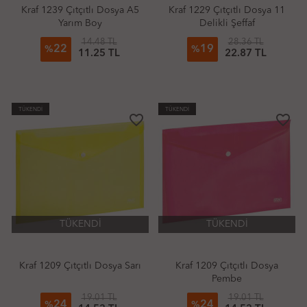
Kraf 1239 Çıtçıtlı Dosya A5
Kraf 1229 Çıtçıtlı Dosya 11
Yarım Boy
Delikli Şeffaf
14.48 TL
28.36 TL
22
19
%
%
11.25 TL
22.87 TL
TÜKENDİ
TÜKENDİ
favorite_border
favorite_border
TÜKENDİ
TÜKENDİ
Kraf 1209 Çıtçıtlı Dosya Sarı
Kraf 1209 Çıtçıtlı Dosya
Pembe
19.01 TL
19.01 TL
24
24
%
%