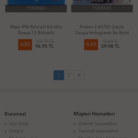
TÜKENDİ
TÜKENDİ
Maxx 996 Bölmeli Körüklü
Frozen 2 43725 Çıtçıtlı
Dosya 13 Bölümlü
Dosya Hologramlı Be Bold
125.70 TL
42.60 TL
23
30
%
%
96.95 TL
29.98 TL
1
2
Kurumsal
Müşteri Hizmetleri
Üye Girişi
Ödeme Seçenekleri
İletişim
Teslimat Seçenekleri