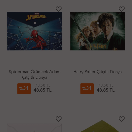
favorite_border
favorite_border
Spiderman Örümcek Adam
Harry Potter Çıtçıtlı Dosya
Çıtçıtlı Dosya
70.58 TL
70.58 TL
31
31
%
%
48.85 TL
48.85 TL
favorite_border
favorite_border