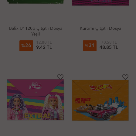
Bafix U1120p Çıtçıtlı Dosya
Kuromi Çıtçıtlı Dosya
Yeşil
12.80 TL
70.58 TL
26
31
%
%
9.42 TL
48.85 TL
favorite_border
favorite_border