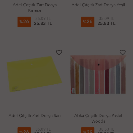
Adel Çıtçıtlı Zarf Dosya
Adel Çıtçıtlı Zarf Dosya Yeşil
Kırmızı
35.09 TL
35.09 TL
26
26
%
%
25.83 TL
25.83 TL
favorite_border
favorite_border
Adel Çıtçıtlı Zarf Dosya Sarı
Abka Çıtçıtlı Dosya Pastel
Woods
35.09 TL
38.53 TL
26
29
%
%