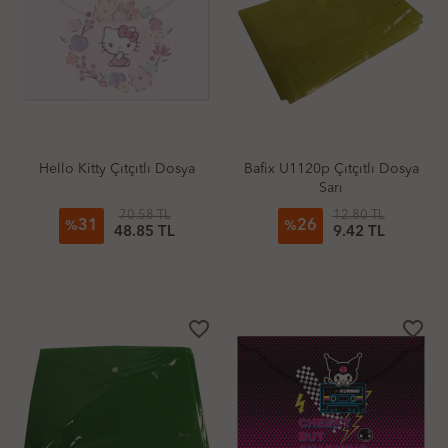
Hello Kitty Çıtçıtlı Dosya
Bafix U1120p Çıtçıtlı Dosya
Sarı
70.58 TL
12.80 TL
31
26
%
%
48.85 TL
9.42 TL
favorite_border
favorite_border