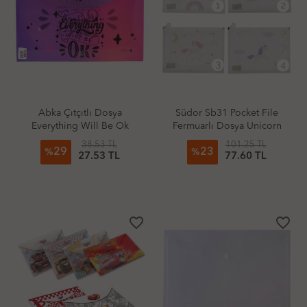
Abka Çıtçıtlı Dosya
Südor Sb31 Pocket File
Everything Will Be Ok
Fermuarlı Dosya Unicorn
38.53 TL
101.25 TL
29
23
%
%
27.53 TL
77.60 TL
favorite_border
favorite_border