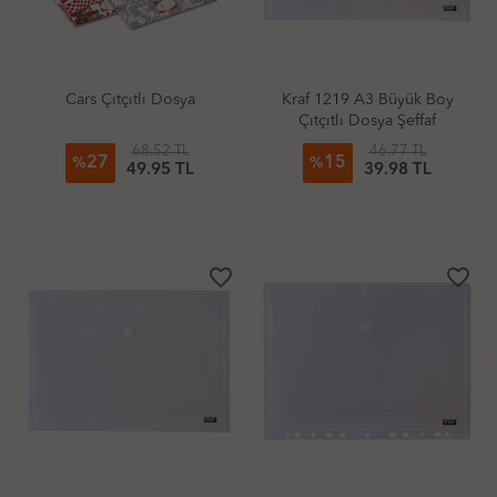
Cars Çıtçıtlı Dosya
Kraf 1219 A3 Büyük Boy
Çıtçıtlı Dosya Şeffaf
68.52 TL
46.77 TL
27
15
%
%
49.95 TL
39.98 TL
favorite_border
favorite_border