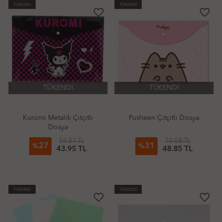
TÜKENDİ
TÜKENDİ
favorite_border
favorite_border
TÜKENDİ
TÜKENDİ
Kuromi Metalik Çıtçıtlı
Pusheen Çıtçıtlı Dosya
Dosya
59.81 TL
70.58 TL
27
31
%
%
43.95 TL
48.85 TL
TÜKENDİ
TÜKENDİ
favorite_border
favorite_border