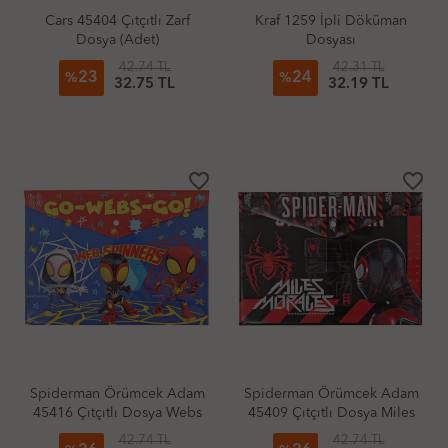
Cars 45404 Çıtçıtlı Zarf
Kraf 1259 İpli Döküman
Dosya (Adet)
Dosyası
42.74 TL
42.31 TL
23
24
%
%
32.75 TL
32.19 TL
favorite_border
favorite_border
Spiderman Örümcek Adam
Spiderman Örümcek Adam
45416 Çıtçıtlı Dosya Webs
45409 Çıtçıtlı Dosya Miles
42.74 TL
42.74 TL