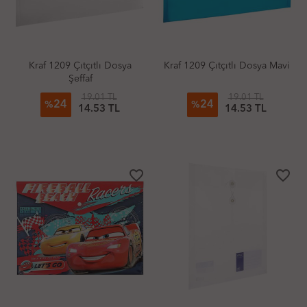
Kraf 1209 Çıtçıtlı Dosya
Kraf 1209 Çıtçıtlı Dosya Mavi
Şeffaf
19.01 TL
19.01 TL
24
24
%
%
14.53 TL
14.53 TL
favorite_border
favorite_border