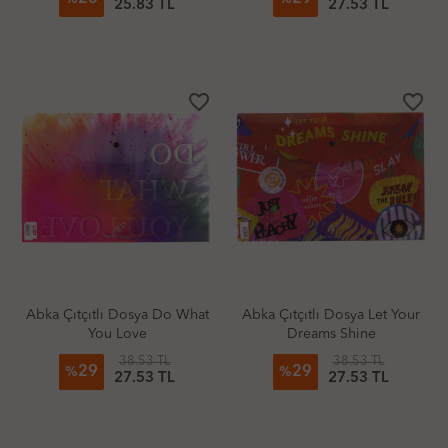
25.83 TL
27.53 TL
favorite_border
favorite_border
Abka Çıtçıtlı Dosya Do What
Abka Çıtçıtlı Dosya Let Your
You Love
Dreams Shine
38.53 TL
38.53 TL
29
29
%
%
27.53 TL
27.53 TL