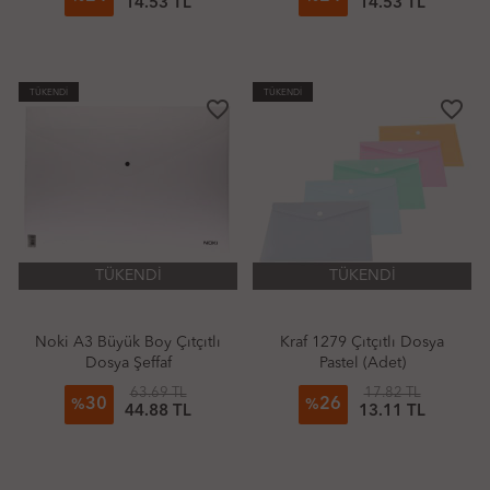
14.53 TL
14.53 TL
TÜKENDİ
TÜKENDİ
favorite_border
favorite_border
TÜKENDİ
TÜKENDİ
Noki A3 Büyük Boy Çıtçıtlı
Kraf 1279 Çıtçıtlı Dosya
Dosya Şeffaf
Pastel (Adet)
63.69 TL
17.82 TL
30
26
%
%
44.88 TL
13.11 TL