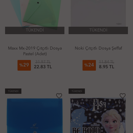
TÜKENDİ
TÜKENDİ
Maxx Mx-2019 Çıtçıtlı Dosya
Noki Çıtçıtlı Dosya Şeffaf
Pastel (Adet)
31.97 TL
11.84 TL
29
24
%
%
22.83 TL
8.95 TL
TÜKENDİ
TÜKENDİ
favorite_border
favorite_border