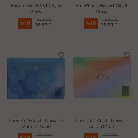
Barbie Extra B-961 Çıtçıtlı
Hot Wheels Hw-961 Çıtçıtlı
Dosya
Dosya
47.61 TL
47.61 TL
16
16
%
%
39.93 TL
39.93 TL
favorite_border
favorite_border
Taros 7676 Çıtçıtlı Dosya A4
Taros 7678 Çıtçıtlı Dosya A4
Mermer (Adet)
Action (Adet)
74.78 TL
74.78 TL