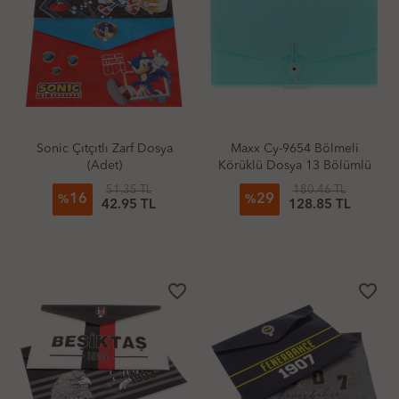
Sonic Çıtçıtlı Zarf Dosya
Maxx Cy-9654 Bölmeli
(Adet)
Körüklü Dosya 13 Bölümlü
Pastel Renkler
51.35 TL
180.46 TL
16
29
%
%
42.95 TL
128.85 TL
favorite_border
favorite_border