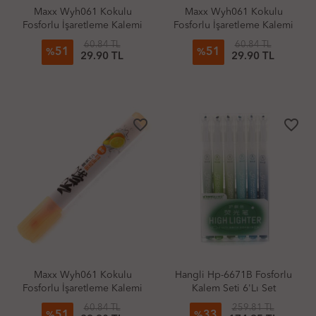
Maxx Wyh061 Kokulu
Maxx Wyh061 Kokulu
Fosforlu İşaretleme Kalemi
Fosforlu İşaretleme Kalemi
Mavi Yaban Mersini
Yeşil Elma
60.84 TL
60.84 TL
51
51
%
%
29.90 TL
29.90 TL
favorite_border
favorite_border
Maxx Wyh061 Kokulu
Hangli Hp-6671B Fosforlu
Fosforlu İşaretleme Kalemi
Kalem Seti 6'Lı Set
Turuncu Portakal
60.84 TL
259.81 TL
51
33
%
%