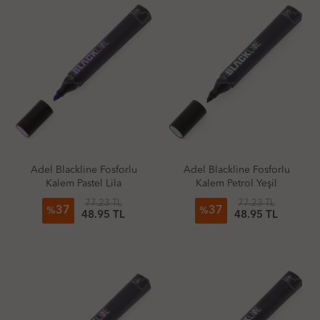
favorite_border
favorite_border
Adel Blackline Fosforlu
Adel Blackline Fosforlu
Kalem Pastel Lila
Kalem Petrol Yeşil
77.23 TL
77.23 TL
37
37
%
%
48.95 TL
48.95 TL
favorite_border
favorite_border