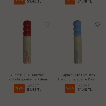
26
26
%
%
51.48 TL
51.48 TL
favorite_border
favorite_border
Gıpta F1714 Lumistick
Gıpta F1718 Lumistick
Fosforlu İşaretleme Kalemi
Fosforlu İşaretleme Kalemi
Pastel Kırmızı
Pastel Mavi
69.99 TL
69.99 TL
26
26
%
%
51.48 TL
51.48 TL