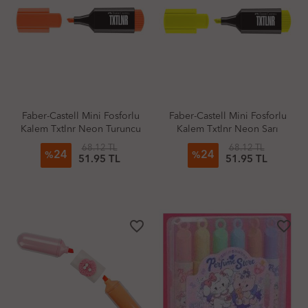
Faber-Castell Mini Fosforlu
Faber-Castell Mini Fosforlu
Kalem Txtlnr Neon Turuncu
Kalem Txtlnr Neon Sarı
68.12 TL
68.12 TL
24
24
%
%
51.95 TL
51.95 TL
favorite_border
favorite_border