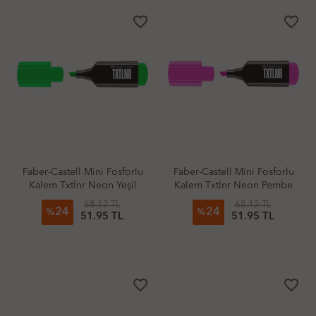
favorite_border
favorite_border
Faber-Castell Mini Fosforlu
Faber-Castell Mini Fosforlu
Kalem Txtlnr Neon Yeşil
Kalem Txtlnr Neon Pembe
68.12 TL
68.12 TL
24
24
%
%
51.95 TL
51.95 TL
favorite_border
favorite_border