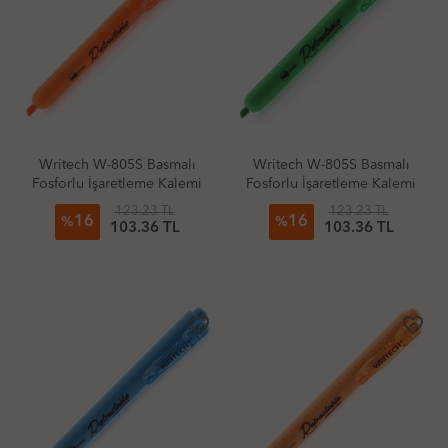
Writech W-805S Basmalı
Writech W-805S Basmalı
Fosforlu İşaretleme Kalemi
Fosforlu İşaretleme Kalemi
Neon Turuncu
Neon Yeşil
123.23 TL
123.23 TL
16
16
%
%
103.36 TL
103.36 TL
favorite_border
favorite_border