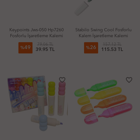
Keypoints Jws-050 Hp7260
Stabilo Swing Cool Fosforlu
Fosforlu İşaretleme Kalemi
Kalem İşaretleme Kalemi
Naturecolor Esintili Mavi
79.06 TL
157.12 TL
49
26
%
%
39.95 TL
115.53 TL
favorite_border
favorite_border