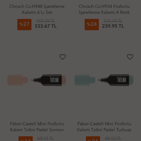
Chosch Cs-H948 İşaretleme
Chosch Cs-H934 Fosforlu
Kalemi 6'Lı Set
İşaretleme Kalemi 4 Renk
Set
459.39 TL
315.48 TL
27
24
%
%
333.67 TL
239.95 TL
favorite_border
favorite_border
Faber-Castell Mini Fosforlu
Faber-Castell Mini Fosforlu
Kalem Txtlnr Pastel Somon
Kalem Txtlnr Pastel Turkuaz
68.12 TL
68.12 TL