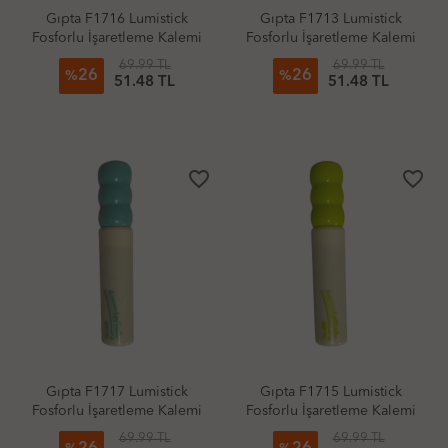
Gıpta F1716 Lumistick
Gıpta F1713 Lumistick
Fosforlu İşaretleme Kalemi
Fosforlu İşaretleme Kalemi
Pastel Turuncu
Pastel Pembe
69.99 TL
69.99 TL
26
26
%
%
51.48 TL
51.48 TL
favorite_border
favorite_border
Gıpta F1717 Lumistick
Gıpta F1715 Lumistick
Fosforlu İşaretleme Kalemi
Fosforlu İşaretleme Kalemi
Pastel Turkuaz
Pastel Yeşil
69.99 TL
69.99 TL