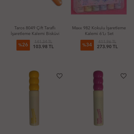
Taros 8049 Çift Taraflı
Maxx 982 Kokulu İşaretleme
İşaretleme Kalemi Bisküvi
Kalemi 6'Lı Set
(Adet)
141.34 TL
411.96 TL
26
34
%
%
103.98 TL
273.90 TL
favorite_border
favorite_border