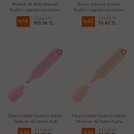
Writech W-805S Basmalı
Bruno Visconti Kokulu
Fosforlu İşaretleme Kalemi
Fosforlu İşaretleme Kalemi
Pastel Mandalina
Turuncu Portakal
123.23 TL
103.12 TL
16
32
%
%
103.36 TL
70.43 TL
favorite_border
favorite_border
Faber-Castell Fosforlu Kalem
Faber-Castell Fosforlu Kalem
Textlıner 46 Pastel Açık
Textlıner 46 Pastel Pudra
Pembe
117.02 TL
117.02 TL
36
36
%
%