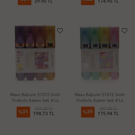
29.90 TL
174.95 TL
favorite_border
favorite_border
Maxx Babumi 51072 Simli
Maxx Babumi 51072 Simli
Fosforlu Kalem Seti 4'Lü
Fosforlu Kalem Seti 4'Lü
Koyu Renkler
Açık Renkler
287.28 TL
287.28 TL
31
39
%
%
198.73 TL
175.94 TL