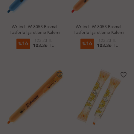
Writech W-805S Basmalı
Writech W-805S Basmalı
Fosforlu İşaretleme Kalemi
Fosforlu İşaretleme Kalemi
Pastel Gök Mavi
Pastel Cadmium Turuncu
123.23 TL
123.23 TL
16
16
%
%
103.36 TL
103.36 TL
favorite_border
favorite_border