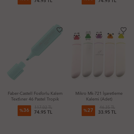
74.95 TL
74.95 TL
favorite_border
favorite_border
Faber-Castell Fosforlu Kalem
Mikro Mk-721 İşaretleme
Textlıner 46 Pastel Tropik
Kalemi (Adet)
117.02 TL
46.35 TL
36
27
%
%
74.95 TL
33.95 TL