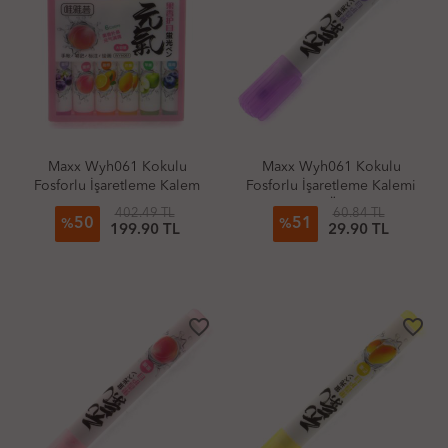
Maxx Wyh061 Kokulu
Maxx Wyh061 Kokulu
Fosforlu İşaretleme Kalem
Fosforlu İşaretleme Kalemi
Seti 6'Lı
Mor Üzüm
402.49 TL
60.84 TL
50
51
%
%
199.90 TL
29.90 TL
favorite_border
favorite_border