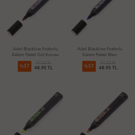
Adel Blackline Fosforlu
Adel Blackline Fosforlu
Kalem Pastel Gül Kurusu
Kalem Pastel Mavi
77.23 TL
77.23 TL
37
37
%
%
48.95 TL
48.95 TL
favorite_border
favorite_border