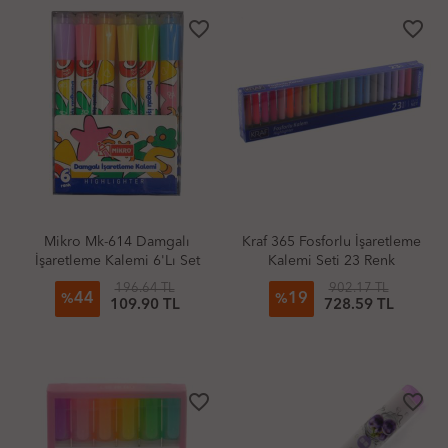
favorite_border
favorite_border
Mikro Mk-614 Damgalı
Kraf 365 Fosforlu İşaretleme
İşaretleme Kalemi 6'Lı Set
Kalemi Seti 23 Renk
196.64 TL
902.17 TL
44
19
%
%
109.90 TL
728.59 TL
favorite_border
favorite_border