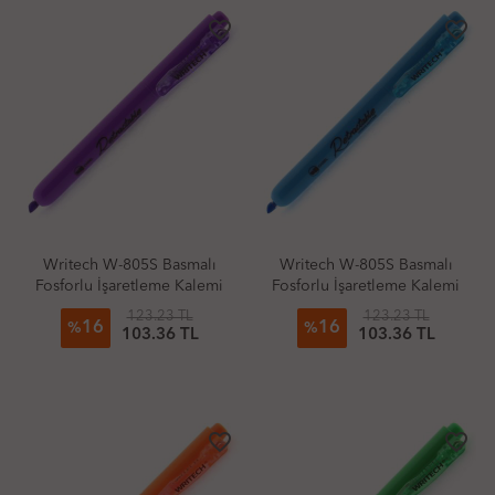
favorite_border
favorite_border
Writech W-805S Basmalı
Writech W-805S Basmalı
Fosforlu İşaretleme Kalemi
Fosforlu İşaretleme Kalemi
Neon Mor
Neon Mavi
123.23 TL
123.23 TL
16
16
%
%
103.36 TL
103.36 TL
favorite_border
favorite_border