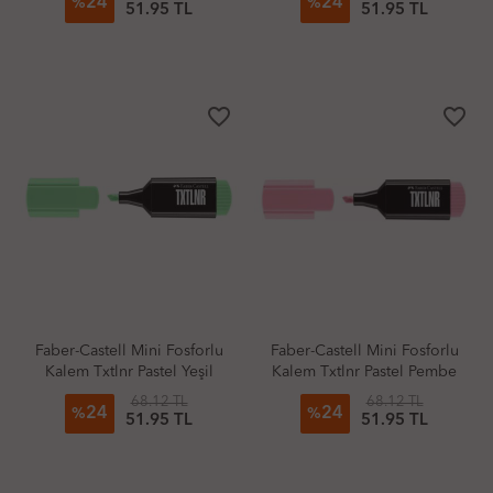
24
24
%
%
51.95 TL
51.95 TL
favorite_border
favorite_border
Faber-Castell Mini Fosforlu
Faber-Castell Mini Fosforlu
Kalem Txtlnr Pastel Yeşil
Kalem Txtlnr Pastel Pembe
68.12 TL
68.12 TL
24
24
%
%
51.95 TL
51.95 TL