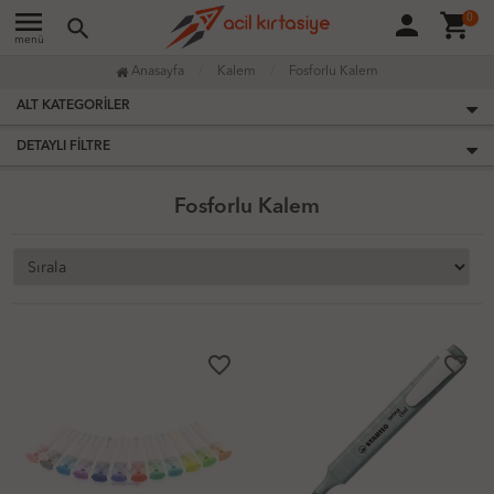
menu
person
shopping_cart
0
search
menü
Anasayfa
Kalem
Fosforlu Kalem
ALT KATEGORILER
DETAYLI FILTRE
Fosforlu Kalem
favorite_border
favorite_border