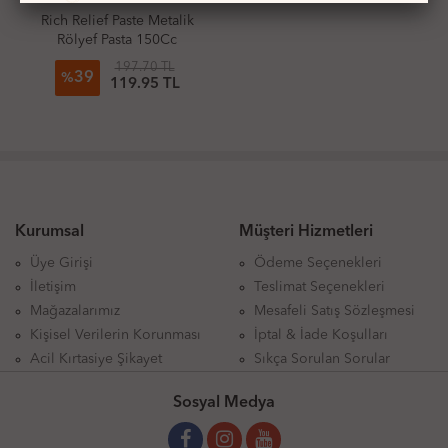
Rich Relief Paste Metalik
Rölyef Pasta 150Cc
197.70 TL
39
%
119.95 TL
Kurumsal
Müşteri Hizmetleri
Üye Girişi
Ödeme Seçenekleri
İletişim
Teslimat Seçenekleri
Mağazalarımız
Mesafeli Satış Sözleşmesi
Kişisel Verilerin Korunması
İptal & İade Koşulları
Acil Kırtasiye Şikayet
Sıkça Sorulan Sorular
Sosyal Medya