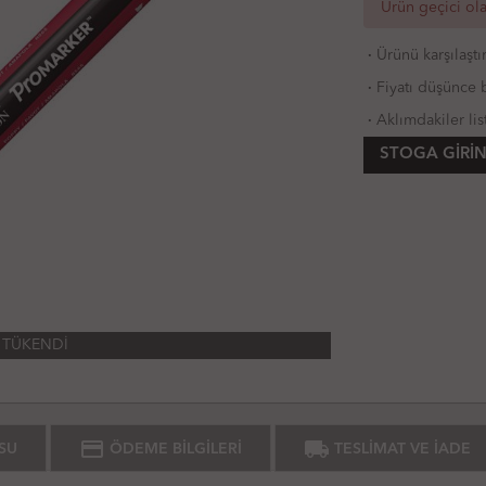
Ürün geçici ol
·
Ürünü karşılaştı
·
Fiyatı düşünce b
·
Aklımdakiler lis
STOGA GIRIN
TÜKENDİ
credit_card
local_shipping
SU
ÖDEME BİLGİLERİ
TESLİMAT VE İADE