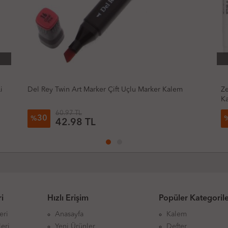
TÜKENDİ
em
Zebra Mildliner Brush Pen Fırça Uçlu Çift Taraflı
Kalem
37.03 TL
49
%
18.82 TL
i
Hızlı Erişim
Popüler Kategoril
eri
Anasayfa
Kalem
eri
Yeni Ürünler
Defter