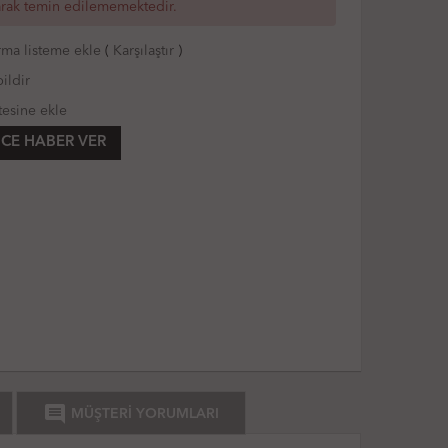
arak temin edilememektedir.
rma listeme ekle
(
Karşılaştır
)
ildir
tesine ekle
CE HABER VER
comment
MÜŞTERİ YORUMLARI