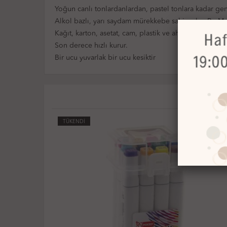
Yoğun canlı tonlardanlardan, pastel tonlara kadar ge
Alkol bazlı, yarı saydam mürekkebe sahip olan ProMa
Kağıt, karton, asetat, cam, plastik ve ahşap gibi yüzeyl
Son derece hızlı kurur.
Bir ucu yuvarlak bir ucu kesiktir