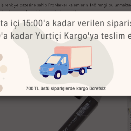
niş renk yelpazesine sahip ProMarker kalemlerin 148 rengi bulunmaktad
rker kolay renk geçişi yapma imkanı sağlar.
erde kullanılabilir.
Bu Ürünler de İlginizi Çekebilir
TÜKENDİ