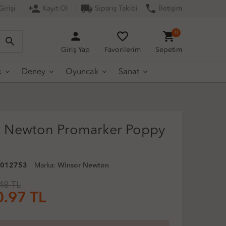
person_add
local_shipping
phone
irişi
Kayıt Ol
Sipariş Takibi
İletişim
person
favorite_border
shopping_cart
0
search
Giriş Yap
Favorilerim
Sepetim
k
Deney
Oyuncak
Sanat
& Newton Promarker Poppy
0012753
Marka:
Winsor Newton
48 TL
0.97
TL