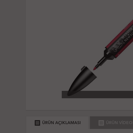
receipt
receipt
ÜRÜN AÇIKLAMASI
ÜRÜN VİDEO