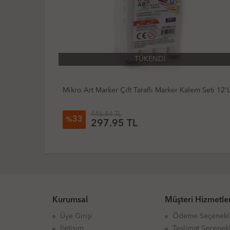
 Kalem Seti 12'Li
Del Rey Twin Art Marker Çift Uçlu Marker Kal
60.97 TL
30
%
42.98 TL
Kurumsal
Müşteri Hizmetler
Üye Girişi
Ödeme Seçenekl
İletişim
Teslimat Seçenekl