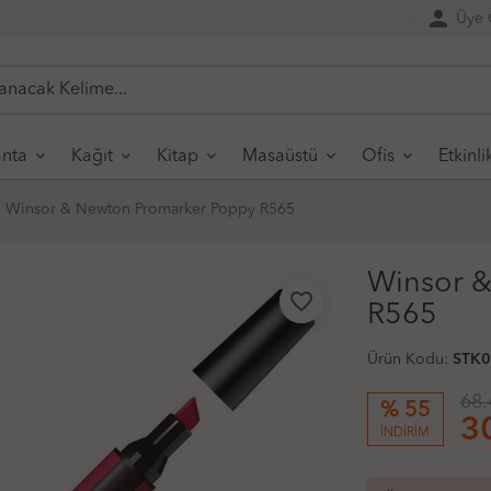
person
Üye G
nta
Kağıt
Kitap
Masaüstü
Ofis
Etkinli
Winsor & Newton Promarker Poppy R565
Winsor 
favorite_border
R565
Ürün Kodu:
STK
68.
% 55
3
İNDİRİM