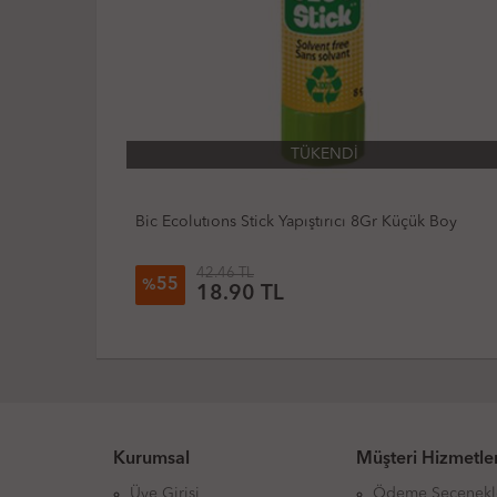
TÜKENDİ
ük Boy
Bic Ecolutions Stick Yapıştırıcı 21Gr Orta Boy
86.01 TL
62
%
32.45 TL
Kurumsal
Müşteri Hizmetler
Üye Girişi
Ödeme Seçenekl