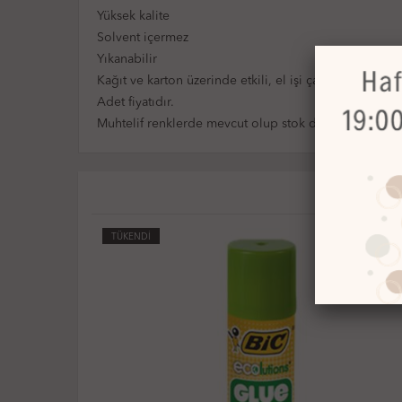
Yüksek kalite
Solvent içermez
Yıkanabilir
Kağıt ve karton üzerinde etkili, el işi çalışmaları ve g
Adet fiyatıdır.
Muhtelif renklerde mevcut olup stok durumuna göre
TÜKENDİ