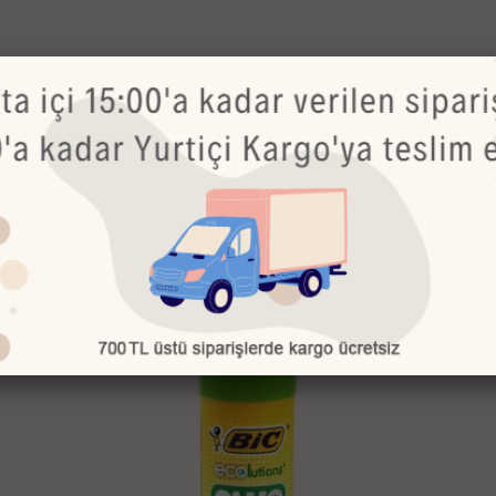
enel kullanım için idealdir
 gönderim yapılmaktadır.
Bu Ürünler de İlginizi Çekebilir
TÜKENDİ