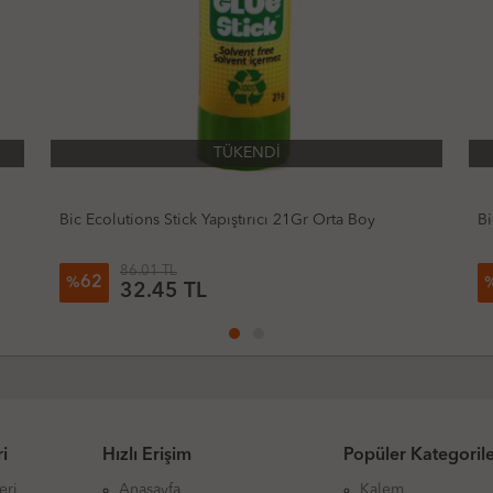
TÜKENDİ
Bic Ecolutions Stick Yapıştırıcı 36Gr Büyük Boy
Mi
93.77 TL
63
%
34.66 TL
i
Hızlı Erişim
Popüler Kategoril
eri
Anasayfa
Kalem