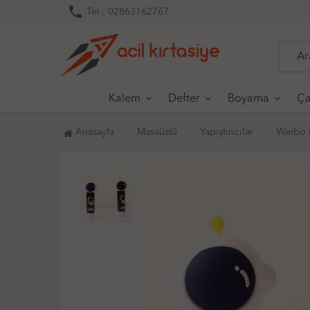
phone
Tel : 02863162767
Kalem
Defter
Boyama
Ça
Anasayfa
Masaüstü
Yapıştırıcılar
Weibo K