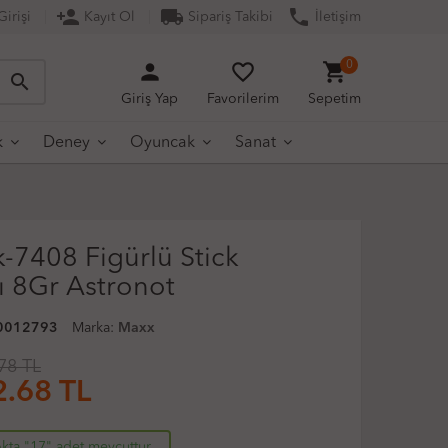
person_add
local_shipping
phone
irişi
Kayıt Ol
Sipariş Takibi
İletişim
person
favorite_border
shopping_cart
0
search
Giriş Yap
Favorilerim
Sepetim
k
Deney
Oyuncak
Sanat
-7408 Figürlü Stick
cı 8Gr Astronot
0012793
Marka:
Maxx
78 TL
2.68
TL
kta "17" adet mevcuttur.