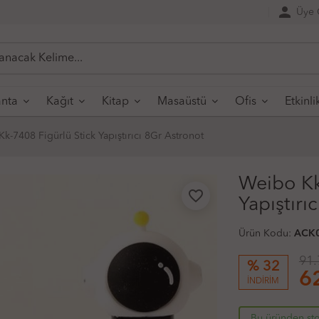
person
Üye G
nta
Kağıt
Kitap
Masaüstü
Ofis
Etkinli
k-7408 Figürlü Stick Yapıştırıcı 8Gr Astronot
Weibo Kk
favorite_border
Yapıştırı
Ürün Kodu:
ACK
91.
% 32
6
İNDİRİM
Bu üründen sto