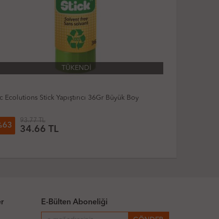
kro Stick Yapıştırıcı 40Gr Büyük Boy
Mikro Stick Y
57.18 TL
36.2
19
28
%
%
46.11 TL
25
er
E-Bülten Aboneliği