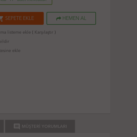
ng_cart
SEPETE EKLE
HEMEN AL
rma listeme ekle
(
Karşılaştır
)
ildir
tesine ekle
comment
MÜŞTERİ YORUMLARI