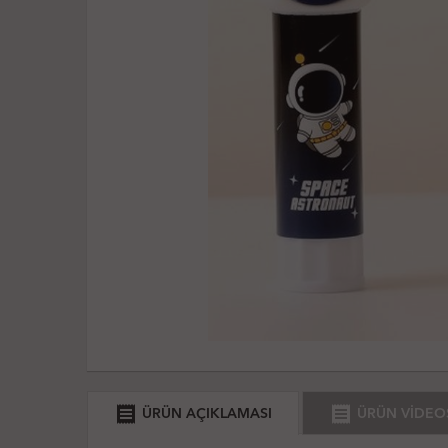
receipt
receipt
ÜRÜN AÇIKLAMASI
ÜRÜN VİDEO