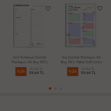
favorite_border
favorite_border
Acil Kırtasiye Günlük
Era Günlük Planlayıcı A5
Planlayıcı A5 Boy 50'Li
Boy 50'Li Paket Soft Color
Paket Klasik
2
81.07 TL
81.07 TL
26
26
%
%
59.64 TL
59.64 TL