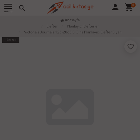
menu
person
shopping_cart
0
search
menü
Anasayfa
Defter
Planlayıcı Defterler
Victoria's Journals 125-2063 S Girls Planlayıcı Defter Siyah
TÜKENDİ
favorite_border