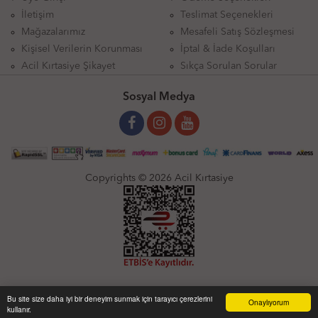
İletişim
Teslimat Seçenekleri
Mağazalarımız
Mesafeli Satış Sözleşmesi
Kişisel Verilerin Korunması
İptal & İade Koşulları
Acil Kırtasiye Şikayet
Sıkça Sorulan Sorular
Sosyal Medya
Copyrights © 2026 Acil Kırtasiye
Bu site size daha iyi bir deneyim sunmak için tarayıcı çerezlerini
Onaylıyorum
kullanır.
Anasayfa
Üye Girişi
Sepetim
Sipariş Takibi
İletişim