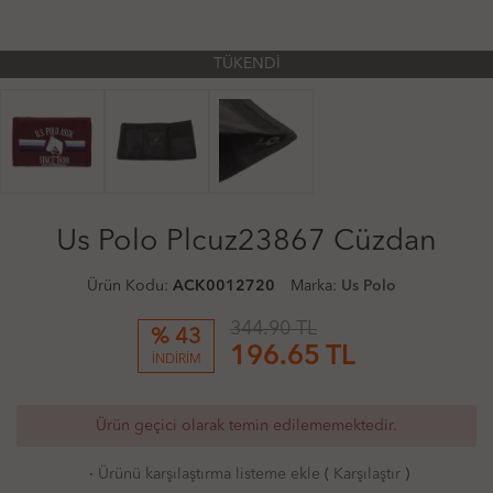
TÜKENDİ
Us Polo Plcuz23867 Cüzdan
Ürün Kodu:
ACK0012720
Marka:
Us Polo
344.90 TL
% 43
196.65
TL
İNDİRİM
Ürün geçici olarak temin edilememektedir.
·
Ürünü karşılaştırma listeme ekle
(
Karşılaştır
)