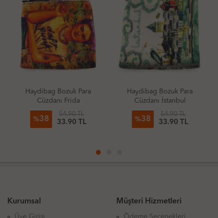
Haydibag Bozuk Para
Haydibag Bozuk Para
Cüzdanı Frida
Cüzdanı İstanbul
54.90 TL
54.90 TL
38
38
%
%
33.90 TL
33.90 TL
Kurumsal
Müşteri Hizmetleri
Üye Girişi
Ödeme Seçenekleri