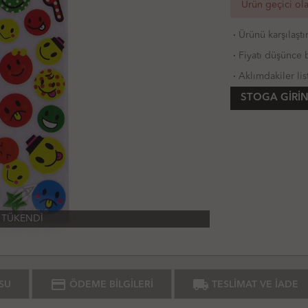
Ürün geçici ol
·
Ürünü karşılaştı
·
Fiyatı düşünce b
·
Aklımdakiler lis
STOGA GIRIN
TÜKENDİ
credit_card
local_shipping
SU
ÖDEME BİLGİLERİ
TESLİMAT VE İADE