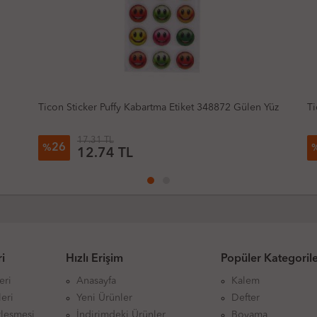
iket 348872 Gülen Yüz
Ticon Sticker Puffy Kabartma Etiket 34887
17.31 TL
26
%
12.74 TL
i
Hızlı Erişim
Popüler Kategoril
eri
Anasayfa
Kalem
eri
Yeni Ürünler
Defter
zleşmesi
İndirimdeki Ürünler
Boyama