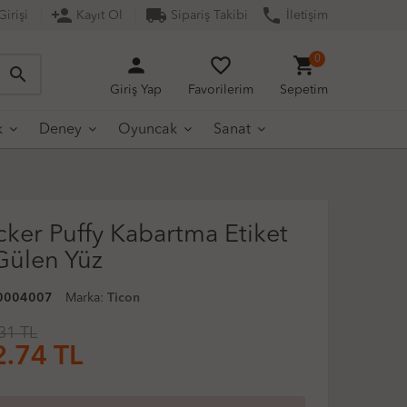
person_add
local_shipping
phone
irişi
Kayıt Ol
Sipariş Takibi
İletişim
person
favorite_border
shopping_cart
0
search
Giriş Yap
Favorilerim
Sepetim
k
Deney
Oyuncak
Sanat
cker Puffy Kabartma Etiket
ülen Yüz
0004007
Marka:
Ticon
31 TL
2.74
TL