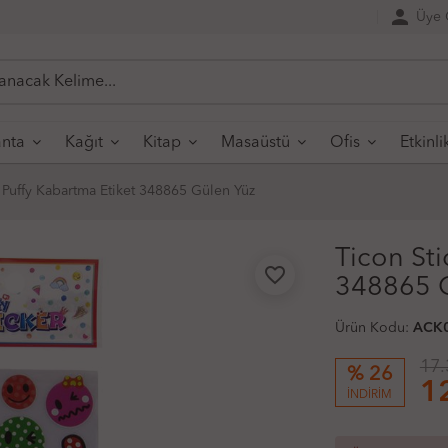
person
Üye G
nta
Kağıt
Kitap
Masaüstü
Ofis
Etkinli
 Puffy Kabartma Etiket 348865 Gülen Yüz
Ticon Sti
favorite_border
348865 G
Ürün Kodu:
ACK
17.
% 26
1
İNDİRİM