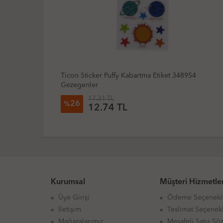
abartma Etiket 348954
Ticon Sticker Puffy Kabartma Et
17.31 TL
26
%
12.74 TL
Kurumsal
Müşteri Hizmetler
Üye Girişi
Ödeme Seçenekl
İletişim
Teslimat Seçenekl
Mağazalarımız
Mesafeli Satış Sö