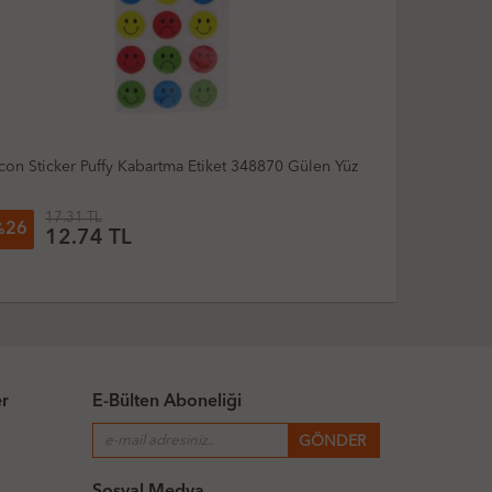
0 Gülen Yüz
Ticon Sticker Puffy Kabartma Etiket 348911 Yusufçuk
17.31 TL
26
%
12.74 TL
er
E-Bülten Aboneliği