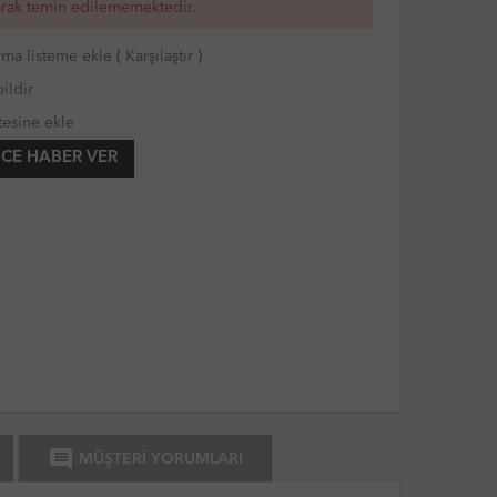
arak temin edilememektedir.
rma listeme ekle
(
Karşılaştır
)
ildir
tesine ekle
CE HABER VER
comment
MÜŞTERİ YORUMLARI