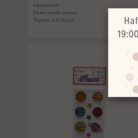
Kabartmalıdır.
Zararlı madde içermez.
Ölçüleri: 6,5x16,5cm