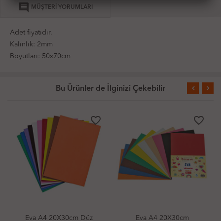
comment
MÜŞTERİ YORUMLARI
Adet fiyatıdır.
Kalınlık: 2mm
Boyutları: 50x70cm
Bu Ürünler de İlginizi Çekebilir
favorite_border
favorite_border
X30cm Düz
Eva A4 20X30cm
Eva A4 20X30cm