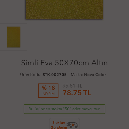
Simli Eva 50X70cm Altın
Ürün Kodu:
STK-002705
Marka:
Nova Color
95.81 TL
% 18
78.75
TL
İNDİRİM
Bu üründen stokta "50" adet mevcuttur.