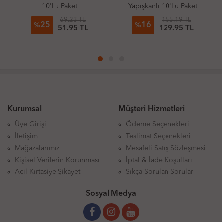
 Paket
Yapışkanlı 10'Lu Paket
Yapışkanlı 10'L
69.23 TL
155.19 TL
221.7
16
16
%
%
51.95 TL
129.95 TL
185.
Kurumsal
Müşteri Hizmetleri
Üye Girişi
Ödeme Seçenekleri
İletişim
Teslimat Seçenekleri
Mağazalarımız
Mesafeli Satış Sözleşmesi
Kişisel Verilerin Korunması
İptal & İade Koşulları
Acil Kırtasiye Şikayet
Sıkça Sorulan Sorular
Sosyal Medya