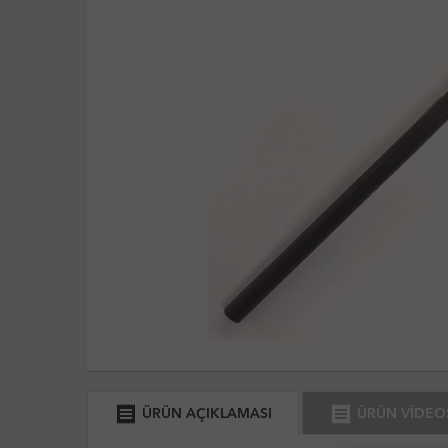
receipt
receipt
ÜRÜN AÇIKLAMASI
ÜRÜN VİDEO