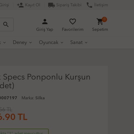
person_add
local_shipping
phone
irişi
Kayıt Ol
Sipariş Takibi
İletişim
person
favorite_border
shopping_cart
0
search
Giriş Yap
Favorilerim
Sepetim
k
Deney
Oyuncak
Sanat
nk Specs Ponponlu Kurşun
det)
0007197
Marka:
Silka
56 TL
6.90
TL
kta "1" adet mevcuttur.