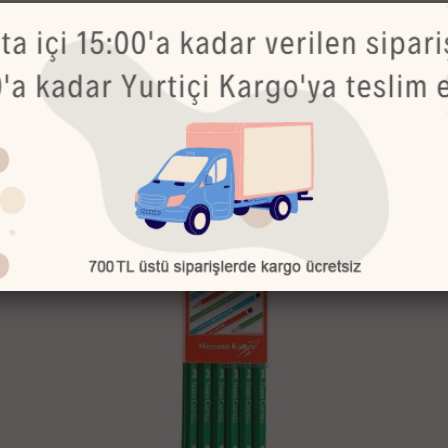
ir.
Bu Ürünler de İlginizi Çekebilir
TÜKENDİ