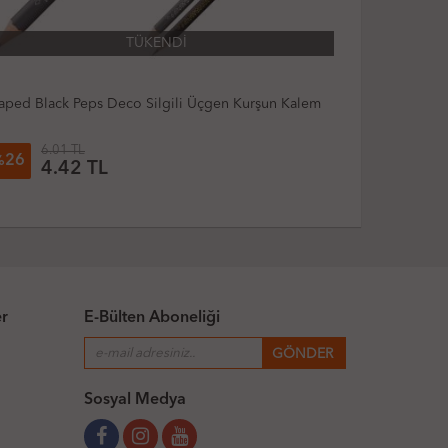
TÜKENDİ
şun Kalem
Fatih Silgili Kurşun Kalem Hb Black Mind
4.87 TL
22
%
3.82 TL
er
E-Bülten Aboneliği
Sosyal Medya