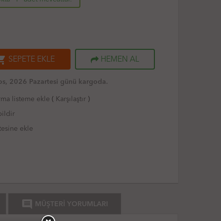
ng_cart
SEPETE EKLE
HEMEN AL
s, 2026 Pazartesi günü kargoda.
rma listeme ekle
(
Karşılaştır
)
ildir
tesine ekle
comment
MÜŞTERİ YORUMLARI