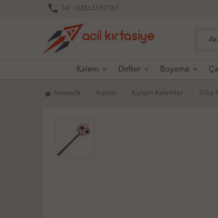
phone
Tel : 02863162767
Kalem
Defter
Boyama
Ça
Anasayfa
Kalem
Kurşun Kalemler
Silka