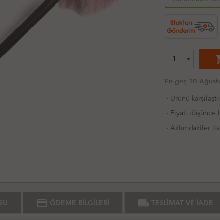
shoppi
En geç 10 Ağusto
·
Ürünü karşılaştı
·
Fiyatı düşünce b
·
Aklımdakiler lis
credit_card
local_shipping
SU
ÖDEME BİLGİLERİ
TESLİMAT VE İADE