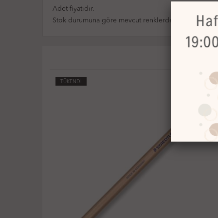
Adet fiyatıdır.
Stok durumuna göre mevcut renklerden biri gönderil
TÜKENDİ