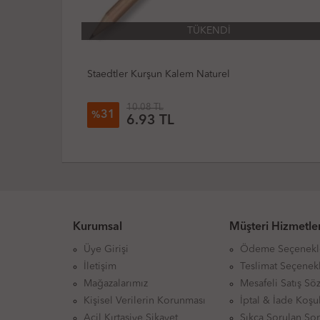
TÜKENDİ
TÜKENDİ
em Naturel
Faber-Castell Kurşun Kalem Merc
312.93 TL
30
%
219.95 TL
Kurumsal
Müşteri Hizmetler
Üye Girişi
Ödeme Seçenekl
İletişim
Teslimat Seçenekl
Mağazalarımız
Mesafeli Satış Sö
Kişisel Verilerin Korunması
İptal & İade Koşul
Acil Kırtasiye Şikayet
Sıkça Sorulan Sor