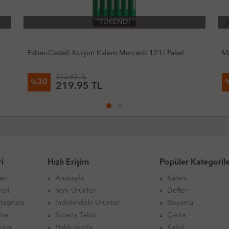
TÜKENDİ
anlı 12'Li Paket
Maped Black Peps Deco Silgili Üçgen Kur
6.01 TL
26
%
4.42 TL
i
Hızlı Erişim
Popüler Kategoril
eri
Anasayfa
Kalem
eri
Yeni Ürünler
Defter
zleşmesi
İndirimdeki Ürünler
Boyama
ları
Sipariş Takip
Çanta
ular
Hakkımızda
Kağıt