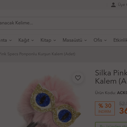
person
Üye G
nta
Kağıt
Kitap
Masaüstü
Ofis
Etkinli
 Pink Specs Ponponlu Kurşun Kalem (Adet)
Silka Pi
favorite_border
Kalem (A
Ürün Kodu:
ACK
52.
% 30
3
İNDİRİM
Bu üründen sto