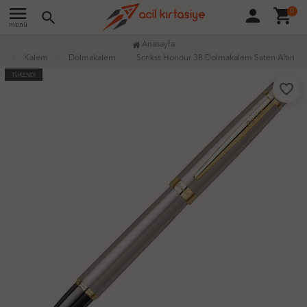
menu
person
shopping_cart
0
search
menü
Anasayfa
Kalem
Dolmakalem
Scrikss Honour 38 Dolmakalem Saten Altın
TÜKENDİ
favorite_border