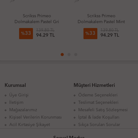
Scrikss Primeo
Scrikss Primeo
Dolmakalem Pastel Gri
Dolmakalem Pastel Mint
139.80 TL
139.80 TL
33
33
%
%
94.29 TL
94.29 TL
Kurumsal
Müşteri Hizmetleri
Üye Girişi
Ödeme Seçenekleri
İletişim
Teslimat Seçenekleri
Mağazalarımız
Mesafeli Satış Sözleşmesi
Kişisel Verilerin Korunması
İptal & İade Koşulları
Acil Kırtasiye Şikayet
Sıkça Sorulan Sorular