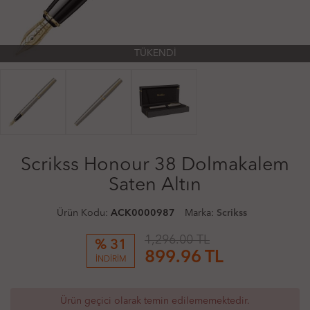
TÜKENDİ
Scrikss Honour 38 Dolmakalem
Saten Altın
Ürün Kodu:
ACK0000987
Marka:
Scrikss
1,296.00 TL
% 31
899.96
TL
İNDİRİM
Ürün geçici olarak temin edilememektedir.