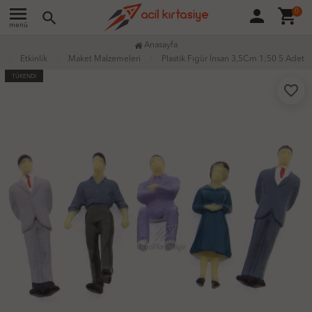
menu
person
shopping_cart
0
search
menü
Anasayfa
Etkinlik
Maket Malzemeleri
Plastik Figür İnsan 3,5Cm 1:50 5 Adet
TÜKENDİ
favorite_border