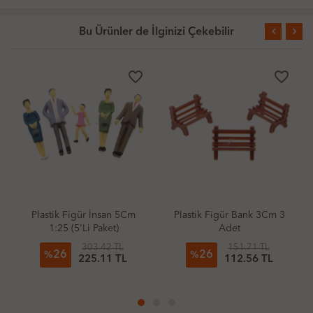
Bu Ürünler de İlginizi Çekebilir
favorite_border
favorite_border
Plastik Figür İnsan 5Cm
Plastik Figür Bank 3Cm 3
K
1:25 (5'Li Paket)
Adet
B
303.42 TL
151.71 TL
26
26
%
%
225.11 TL
112.56 TL