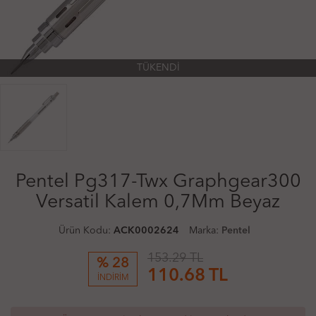
TÜKENDİ
Pentel Pg317-Twx Graphgear300
Versatil Kalem 0,7Mm Beyaz
Ürün Kodu:
ACK0002624
Marka:
Pentel
153.29 TL
% 28
110.68
TL
İNDİRİM