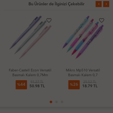
Bu Ürünler de İlginizi Çekebilir
favorite_border
favorite_border
Faber-Castell Econ Versatil
Mikro Mp510 Versatil
Basmalı Kalem 0,7Mm
Basmalı Kalem 0,7
Pale (Adet)
91.27 TL
25.52 TL
44
26
%
%
50.98 TL
18.79 TL