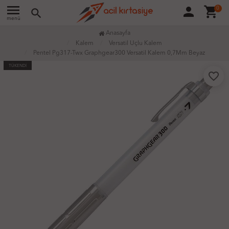
menu
person
shopping_cart
0
search
menü
Anasayfa
Kalem
Versatil Uçlu Kalem
Pentel Pg317-Twx Graphgear300 Versatil Kalem 0,7Mm Beyaz
TÜKENDİ
favorite_border