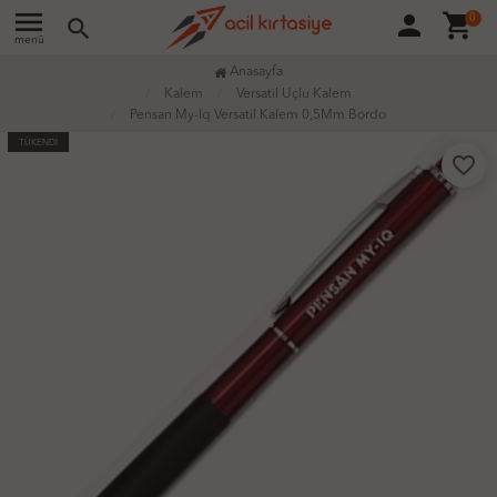
menu
person
shopping_cart
0
search
menü
Anasayfa
Kalem
Versatil Uçlu Kalem
Pensan My-Iq Versatil Kalem 0,5Mm Bordo
TÜKENDİ
favorite_border