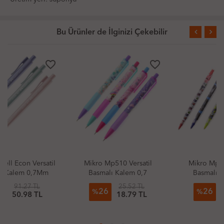
Bu Ürünler de İlginizi Çekebilir
favorite_border
favorite_border
Mikro Mp510 Versatil
Mikro Mp336 Versatil
Basmalı Kalem 0,7
Basmalı Kalem 0,7
25.52 TL
26.92 TL
26
26
%
%
18.79 TL
19.82 TL