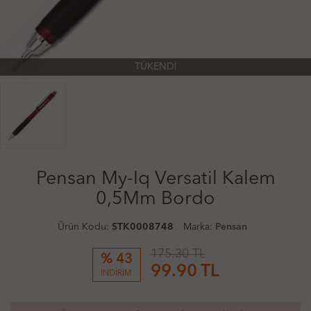
TÜKENDİ
Pensan My-Iq Versatil Kalem
0,5Mm Bordo
Ürün Kodu:
STK0008748
Marka:
Pensan
175.30 TL
% 43
99.90
TL
İNDİRİM