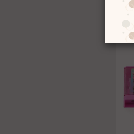
Dolph
(Adet
3
%