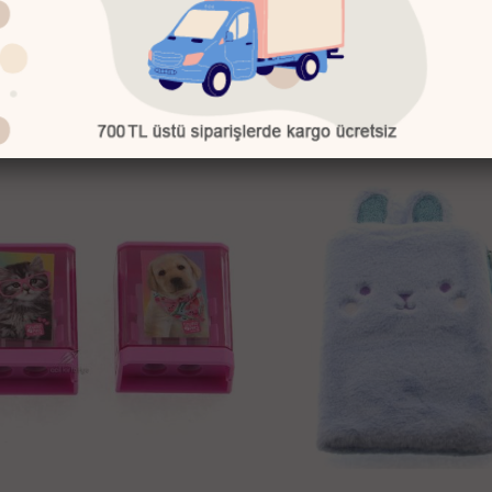
in Pc-978 Peluş Kalem Çantası
Dolphin Dc-146 Versatil Kale
)
312.08 TL
53.56 TL
1
16
%
215.55 TL
44.93 TL