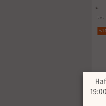
Barbi
1
%