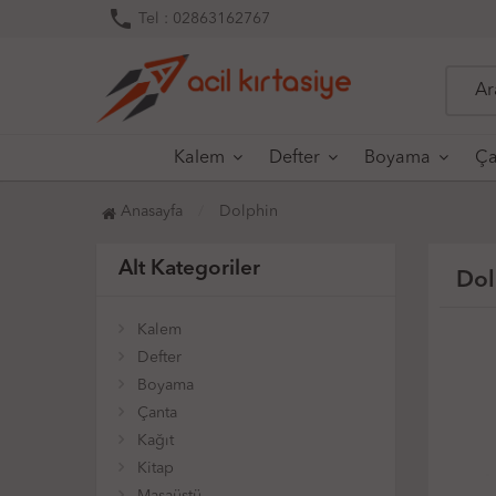
phone
Tel : 02863162767
Kalem
Defter
Boyama
Ça
Anasayfa
Dolphin
Alt Kategoriler
Dol
Kalem
Defter
Boyama
Çanta
Kağıt
Kitap
Masaüstü