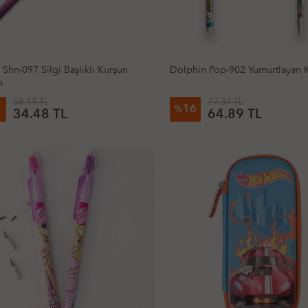
 Shn-097 Silgi Başlıklı Kurşun
Dolphin Pop-902 Yumurtlayan 
m
58.19 TL
77.37 TL
1
16
%
34.48 TL
64.89 TL