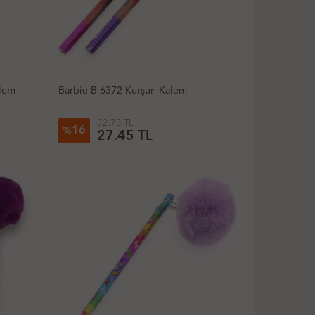
alem
Barbie B-6372 Kurşun Kalem
32.73 TL
16
%
27.45 TL