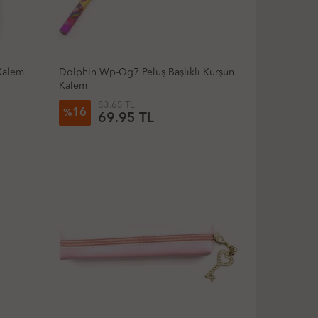
Kalem
Dolphin Wp-Qg7 Peluş Başlıklı Kurşun
Kalem
83.65 TL
16
%
69.95 TL