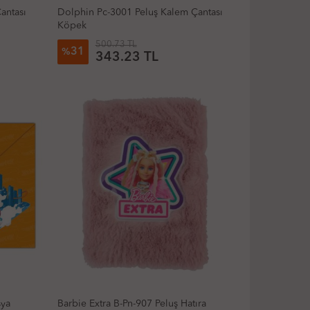
antası
Dolphin Pc-3001 Peluş Kalem Çantası
Köpek
500.73 TL
31
%
343.23 TL
sya
Barbie Extra B-Pn-907 Peluş Hatıra