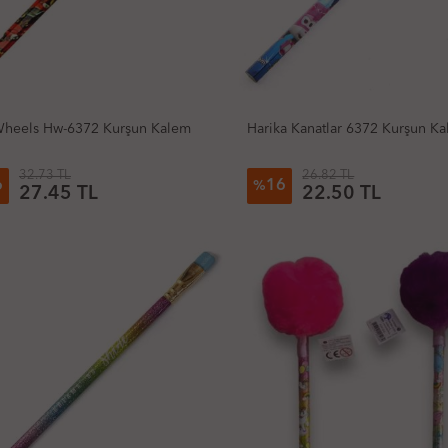
Wheels Hw-6372 Kurşun Kalem
Harika Kanatlar 6372 Kurşun K
32.73 TL
26.82 TL
6
16
%
27.45 TL
22.50 TL