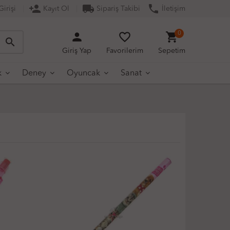
person_add
local_shipping
phone
irişi
Kayıt Ol
Sipariş Takibi
İletişim
person
favorite_border
shopping_cart
0
search
Giriş Yap
Favorilerim
Sepetim
k
Deney
Oyuncak
Sanat