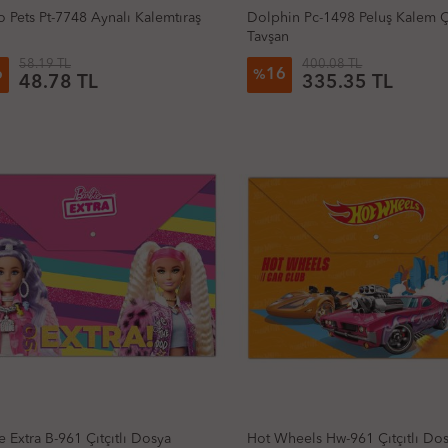
o Pets Pt-7748 Aynalı Kalemtıraş
Dolphin Pc-1498 Peluş Kalem Ç
Tavşan
58.19 TL
400.08 TL
6
16
%
48.78 TL
335.35 TL
e Extra B-961 Çıtçıtlı Dosya
Hot Wheels Hw-961 Çıtçıtlı Do