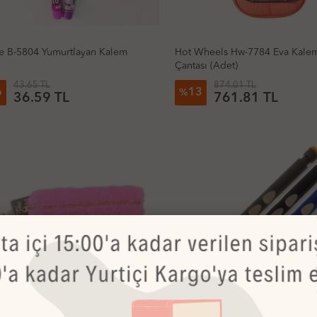
e B-5804 Yumurtlayan Kalem
Hot Wheels Hw-7784 Eva Kale
Çantası (Adet)
43.65 TL
874.01 TL
6
13
%
36.59 TL
761.81 TL