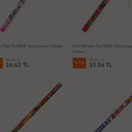
o Pets Pt-5804 Yumurtlayan Kalem
Hot Wheels Hw-5804 Yumurtla
Kalem
43.65 TL
40.01 TL
6
16
%
36.62 TL
33.56 TL