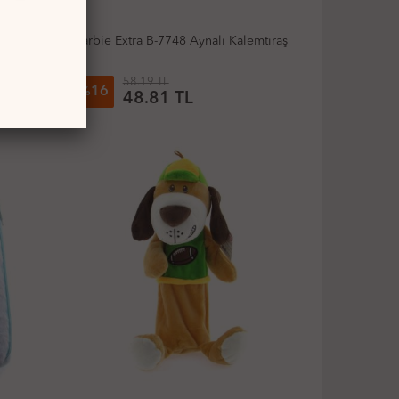
m 0,9Mm
Barbie Extra B-7748 Aynalı Kalemtıraş
58.19 TL
16
%
48.81 TL