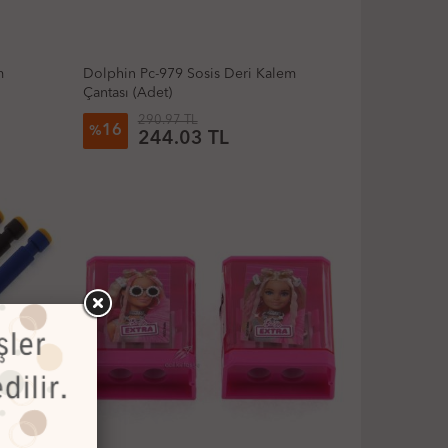
m
Dolphin Pc-979 Sosis Deri Kalem
Çantası (Adet)
290.97 TL
16
%
244.03 TL