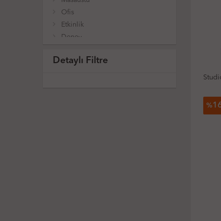
Ofis
Etkinlik
Deney
Oyuncak
Detaylı Filtre
Sanat
Outlet
Studi
1
%