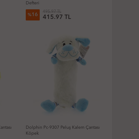
Defteri
495.97 TL
16
%
415.97 TL
antası
Dolphin Pc-9307 Peluş Kalem Çantası
Köpek