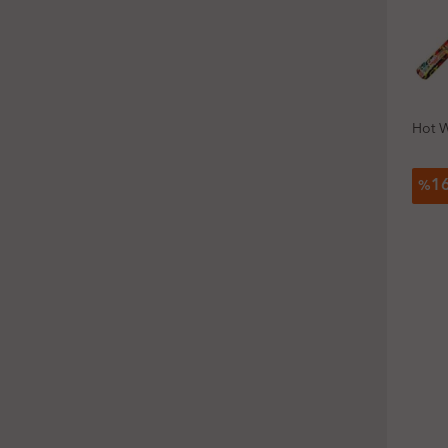
Hot 
1
%