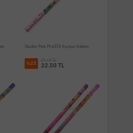
yan
Studio Pets Pt-6372 Kurşun Kalem
29.19 TL
23
%
22.50 TL