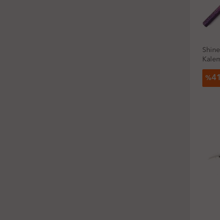
Shine
Kale
4
%