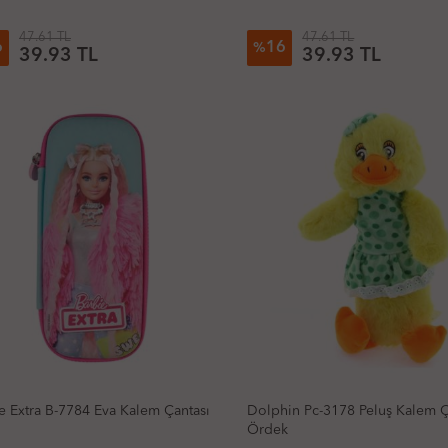
47.61 TL
47.61 TL
6
16
%
39.93 TL
39.93 TL
e Extra B-7784 Eva Kalem Çantası
Dolphin Pc-3178 Peluş Kalem Ç
Ördek