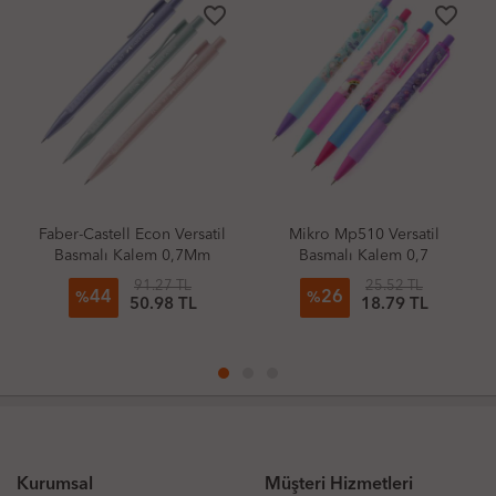
favorite_border
favorite_border
Faber-Castell Econ Versatil
Mikro Mp510 Versatil
Basmalı Kalem 0,7Mm
Basmalı Kalem 0,7
Pale (Adet)
91.27 TL
25.52 TL
44
26
%
%
50.98 TL
18.79 TL
Kurumsal
Müşteri Hizmetleri