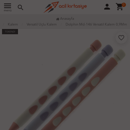
menu
person
shopping_cart
0
search
menü
Anasayfa
Kalem
Versatil Uçlu Kalem
Dolphin Md-146 Versatil Kalem 0,9Mm
TÜKENDİ
favorite_border