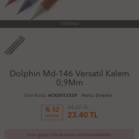
TÜKENDİ
Dolphin Md-146 Versatil Kalem
0,9Mm
Ürün Kodu:
ACK0013329
Marka:
Dolphin
34.27 TL
% 32
23.40
TL
İNDİRİM
Ürün geçici olarak temin edilememektedir.