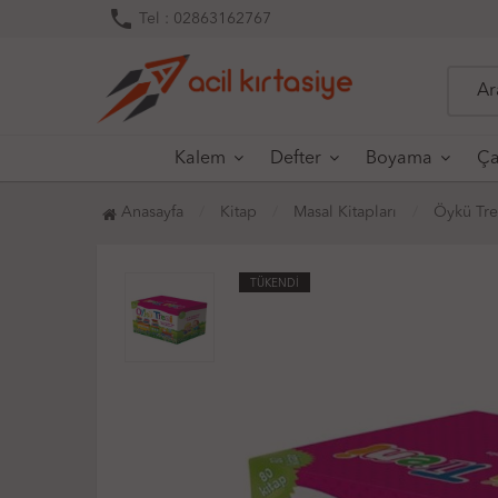
phone
Tel : 02863162767
Kalem
Defter
Boyama
Ça
Anasayfa
Kitap
Masal Kitapları
Öykü Tren
TÜKENDİ