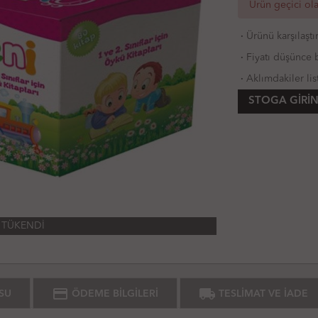
Ürün geçici ol
·
Ürünü karşılaştı
·
Fiyatı düşünce b
·
Aklımdakiler lis
STOGA GIRIN
TÜKENDİ
credit_card
local_shipping
SU
ÖDEME BİLGİLERİ
TESLİMAT VE İADE