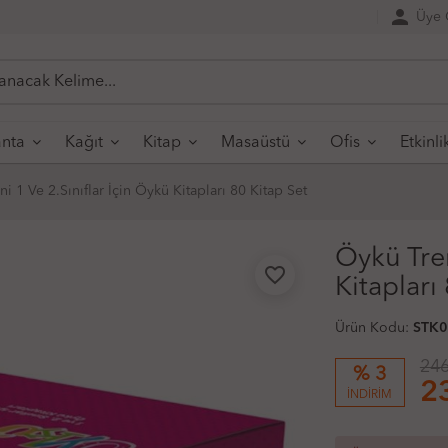
person
Üye G
nta
Kağıt
Kitap
Masaüstü
Ofis
Etkinli
i 1 Ve 2.Sınıflar İçin Öykü Kitapları 80 Kitap Set
Öykü Tren
favorite_border
Kitapları
Ürün Kodu:
STK
246
% 3
2
İNDİRİM