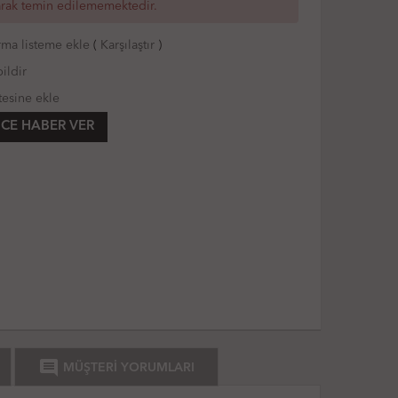
arak temin edilememektedir.
rma listeme ekle
(
Karşılaştır
)
ildir
tesine ekle
CE HABER VER
comment
MÜŞTERİ YORUMLARI