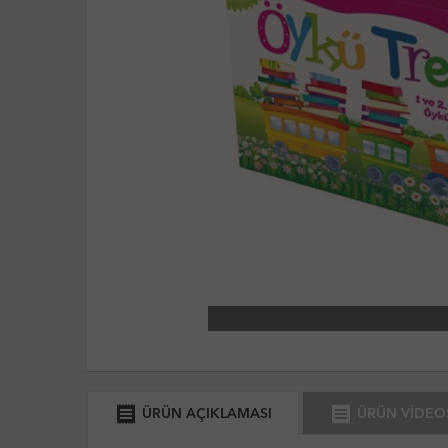
receipt
receipt
ÜRÜN AÇIKLAMASI
ÜRÜN VİDEO