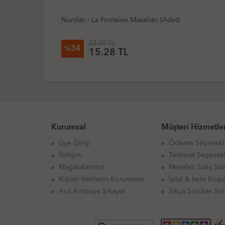
Nurdan - La Fontaine Masalları (Adet)
23.00 TL
34
%
15.28 TL
Kurumsal
Müşteri Hizmetler
Üye Girişi
Ödeme Seçenekl
İletişim
Teslimat Seçenekl
Mağazalarımız
Mesafeli Satış Sö
Kişisel Verilerin Korunması
İptal & İade Koşul
Acil Kırtasiye Şikayet
Sıkça Sorulan Sor