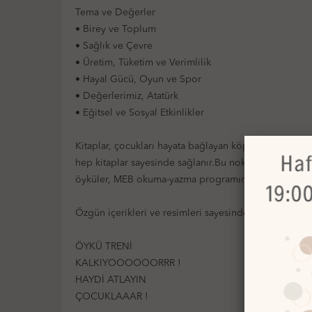
Tema ve Değerler
• Birey ve Toplum
• Sağlık ve Çevre
• Üretim, Tüketim ve Verimlilik
• Hayal Gücü, Oyun ve Spor
• Değerlerimiz, Atatürk
• Eğitsel ve Sosyal Etkinlikler
Kitaplar, çocukları hayata bağlayan köprülerin başınd
hep kitaplar sayesinde sağlanır.Bu noktadan hareket
öyküler, MEB okuma-yazma programına uygun olarak h
Özgün içerikleri ve resimleri sayesinde çocuklar, haya
ÖYKÜ TRENİ
KALKIYOOOOOORRR !
HAYDİ ATLAYIN
ÇOCUKLAAAR !