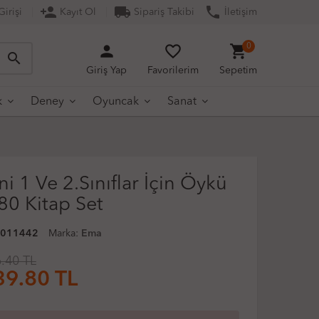
person_add
local_shipping
phone
irişi
Kayıt Ol
Sipariş Takibi
İletişim
person
favorite_border
shopping_cart
0
search
Giriş Yap
Favorilerim
Sepetim
k
Deney
Oyuncak
Sanat
i 1 Ve 2.Sınıflar İçin Öykü
 80 Kitap Set
0011442
Marka:
Ema
.40 TL
39.80
TL