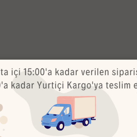
a gelir.Dil gelişimi, duygusal ve görsel zekanın gelişimi
le, öğretmen yazarlarımızdan, çocukların okumaya doyacakları
azırlanmıştır.
llerinde yaşattıkları dünyayı bu kitaplarda bulacaklar.