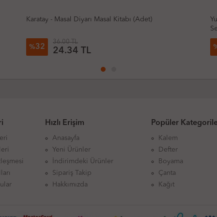
Karatay - Masal Diyarı Masal Kitabı (Adet)
Yu
Se
36.00 TL
32
%
24.34 TL
i
Hızlı Erişim
Popüler Kategoril
eri
Anasayfa
Kalem
eri
Yeni Ürünler
Defter
zleşmesi
İndirimdeki Ürünler
Boyama
ları
Sipariş Takip
Çanta
ular
Hakkımızda
Kağıt