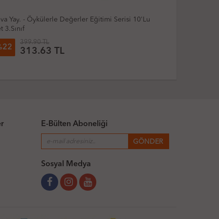
va Yay. - Öykülerle Değerler Eğitimi Serisi 10'Lu
Yuva - Öyküle
t 3.Sınıf
399.90 TL
399.
22
22
%
%
313.63 TL
31
er
E-Bülten Aboneliği
Sosyal Medya