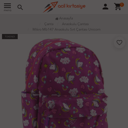
menu
person
shopping_cart
0
search
menü
Anasayfa
Çanta
Anaokulu Çantası
Mikro Mb147 Anaokulu Sırt Çantası Unicorn
TÜKENDİ
favorite_border