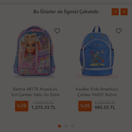
Bu Ürünler de İlginizi Çekebilir
favorite_border
favorite_border
Barbie 48178 Anaokulu
Kaukko Kids Anaokulu
Sırt Çantası Salto So Extra
Çantası V6031 Robot
(Beslenme Bölmeli)
1,590.95 TL
1,325.00 TL
20
26
%
%
1,275.33 TL
985.55 TL