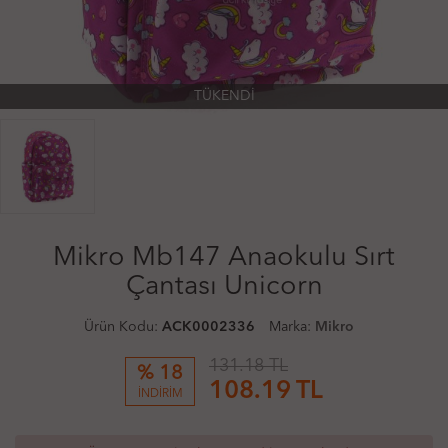
TÜKENDİ
Mikro Mb147 Anaokulu Sırt
Çantası Unicorn
Ürün Kodu:
ACK0002336
Marka:
Mikro
131.18 TL
% 18
108.19
TL
İNDİRİM