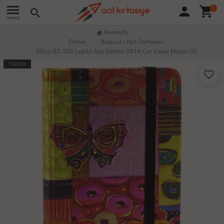
menu
person
shopping_cart
0
search
menü
Anasayfa
Defter
Bloknot / Not Defterleri
Mikro B7-100 Lastikli Not Defteri 9X14 Cm Kareli Model 05
TÜKENDİ
favorite_border