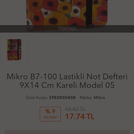
TÜKENDİ
Mikro B7-100 Lastikli Not Defteri
9X14 Cm Kareli Model 05
Ürün Kodu:
STK0005408
Marka:
Mikro
19.42 TL
% 9
17.74
TL
İNDİRİM