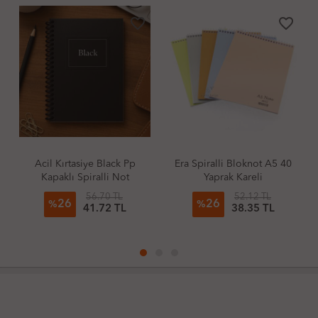
favorite_border
favorite_border
Black Pp
Era Spiralli Bloknot A5 40
Acil Kırtasiye Premi
lli Not
Yaprak Kareli
Kapaklı Spiralli Blo
0 Yaprak
A5 80Gr 80 Yaprak Çi
70 TL
52.12 TL
195.00 T
26
24
Beyaz
%
%
72 TL
38.35 TL
147.90 