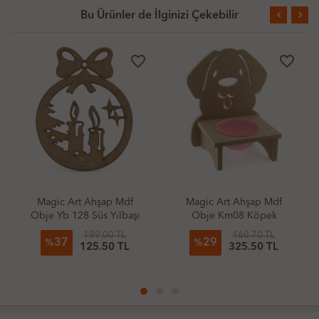
Bu Ürünler de İlginizi Çekebilir
favorite_border
favorite_border
Magic Art Ahşap Mdf
Magic Art Ahşap Mdf
Obje Yb 128 Süs Yılbaşı
Obje Km08 Köpek
Mum
Mamalık Tekli
199.00 TL
460.70 TL
37
29
%
%
125.50 TL
325.50 TL