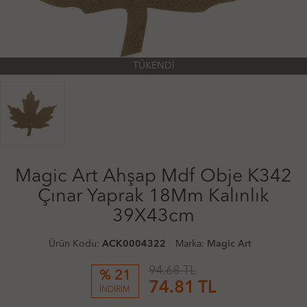
TÜKENDİ
Magic Art Ahşap Mdf Obje K342
Çınar Yaprak 18Mm Kalınlık
39X43cm
Ürün Kodu:
ACK0004322
Marka:
Magic Art
94.68 TL
% 21
74.81
TL
İNDİRİM