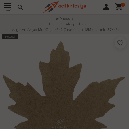
menu
person
shopping_cart
0
search
menü
Anasayfa
Etkinlik
Ahşap Objeler
Magic Art Ahşap Mdf Obje K342 Çınar Yaprak 18Mm Kalınlık 39X43cm
TÜKENDİ
favorite_border