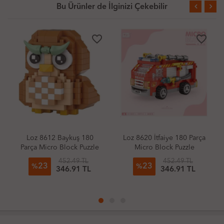
Bu Ürünler de İlginizi Çekebilir
favorite_border
favorite_border
Loz 8612 Baykuş 180
Loz 8620 İtfaiye 180 Parça
Parça Micro Block Puzzle
Micro Block Puzzle
452.49 TL
452.49 TL
23
23
%
%
346.91 TL
346.91 TL