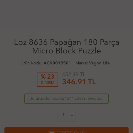
Loz 8636 Papağan 180 Parça
Micro Block Puzzle
Ürün Kodu:
ACK0019501
Marka:
Vagon Life
452.49 TL
% 23
346.91
TL
İNDİRİM
Bu üründen stokta "24" adet mevcuttur.