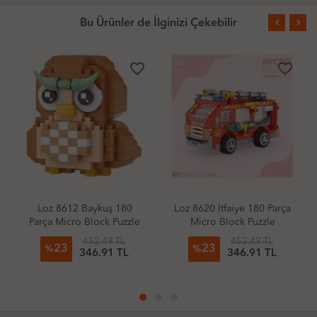
Bu Ürünler de İlginizi Çekebilir
avorite_border
favorite_border
favorite_border
0
Loz 8620 İtfaiye 180 Parça
Loz 8604 Şeker Dükkanı
le
Micro Block Puzzle
150 Parça Micro Block
Puzzle
452.49 TL
452.49 TL
23
23
%
%
346.91 TL
346.91 TL