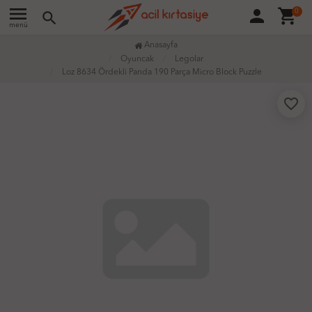
menu
person
shopping_cart
0
search
menü
Anasayfa
Oyuncak
Legolar
Loz 8634 Ördekli Panda 190 Parça Micro Block Puzzle
favorite_border