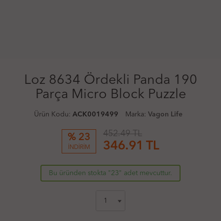
Loz 8634 Ördekli Panda 190
Parça Micro Block Puzzle
Ürün Kodu:
ACK0019499
Marka:
Vagon Life
452.49 TL
% 23
346.91
TL
İNDİRİM
Bu üründen stokta "23" adet mevcuttur.