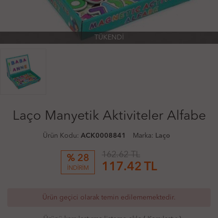
TÜKENDİ
Laço Manyetik Aktiviteler Alfabe
Ürün Kodu:
ACK0008841
Marka:
Laço
162.62 TL
% 28
117.42
TL
İNDİRİM
Ürün geçici olarak temin edilememektedir.