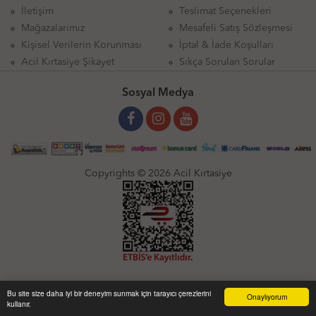
İletişim
Teslimat Seçenekleri
Mağazalarımız
Mesafeli Satış Sözleşmesi
Kişisel Verilerin Korunması
İptal & İade Koşulları
Acil Kırtasiye Şikayet
Sıkça Sorulan Sorular
Sosyal Medya
Copyrights © 2026 Acil Kırtasiye
Bu site size daha iyi bir deneyim sunmak için tarayıcı çerezlerini
Onaylıyorum
kullanır.
Anasayfa
Üye Girişi
Sepetim
Sipariş Takibi
İletişim