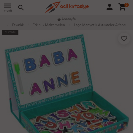
menu
person
shopping_cart
0
search
menü
Anasayfa
Etkinlik
Etkinlik Malzemeleri
Laço Manyetik Aktiviteler Alfabe
TÜKENDİ
favorite_border