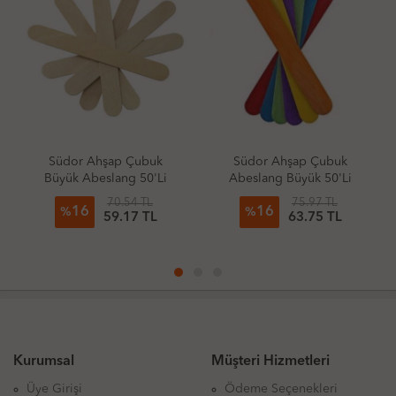
Südor Ahşap Çubuk
Acil Kırtasiye Oynar Göz
Abeslang Büyük 50'Li
Büyük Boy 18Mm 40'Lı
Paket Renkli
Paket
75.97 TL
49.01 TL
16
26
%
%
63.75 TL
36.36 TL
Kurumsal
Müşteri Hizmetleri
Üye Girişi
Ödeme Seçenekleri