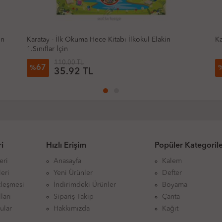
in
Karatay - İlk Okuma Hece Kitabı İlkokul Elakin
Ka
1.Sınıflar İçin
110.00 TL
67
%
35.92 TL
i
Hızlı Erişim
Popüler Kategoril
eri
Anasayfa
Kalem
eri
Yeni Ürünler
Defter
zleşmesi
İndirimdeki Ürünler
Boyama
ları
Sipariş Takip
Çanta
ular
Hakkımızda
Kağıt