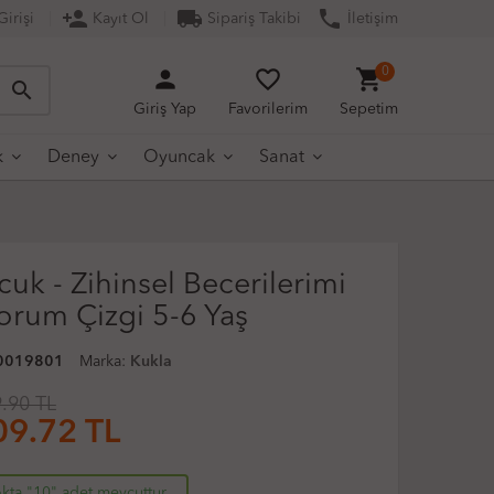
person_add
local_shipping
phone
irişi
Kayıt Ol
Sipariş Takibi
İletişim
person
favorite_border
shopping_cart
0
search
Giriş Yap
Favorilerim
Sepetim
k
Deney
Oyuncak
Sanat
uk - Zihinsel Becerilerimi
yorum Çizgi 5-6 Yaş
0019801
Marka:
Kukla
.90 TL
09.72
TL
kta "10" adet mevcuttur.