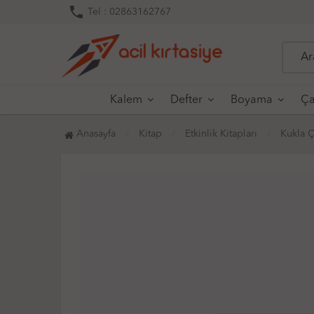
phone
Tel : 02863162767
Kalem
Defter
Boyama
Ça
Anasayfa
Kitap
Etkinlik Kitapları
Kukla Ç