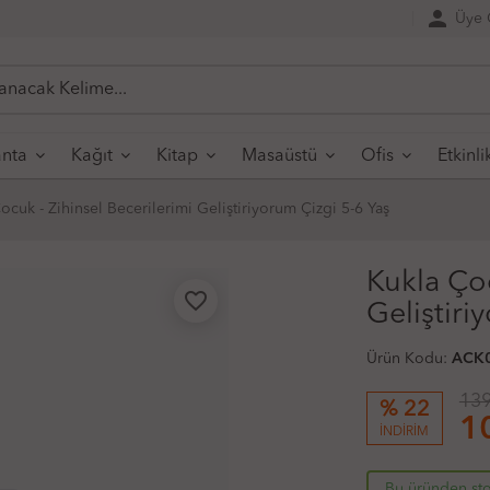
person
Üye G
nta
Kağıt
Kitap
Masaüstü
Ofis
Etkinli
ocuk - Zihinsel Becerilerimi Geliştiriyorum Çizgi 5-6 Yaş
Kukla Çoc
favorite_border
Geliştiri
Ürün Kodu:
ACK
139
% 22
1
İNDİRİM
Bu üründen sto