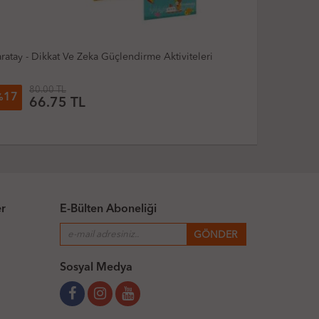
ratay - Dikkat Ve Zeka Güçlendirme Aktiviteleri
Mor Şemsiye
80.00 TL
105.
17
62
%
%
66.75 TL
39
er
E-Bülten Aboneliği
Sosyal Medya