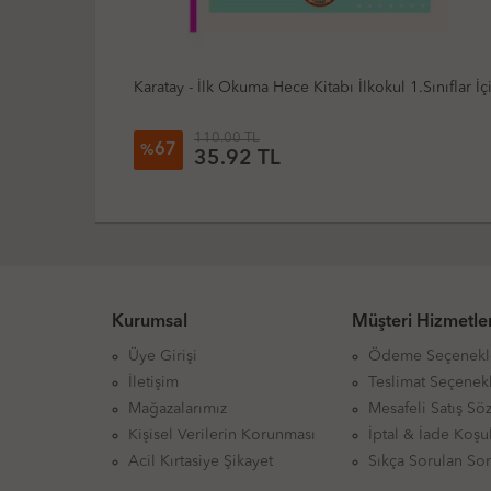
lişimi
Karatay - İlk Okuma Hece Kitabı İlkokul 1.Sınıflar İç
110.00 TL
67
%
35.92 TL
Kurumsal
Müşteri Hizmetler
Üye Girişi
Ödeme Seçenekl
İletişim
Teslimat Seçenekl
Mağazalarımız
Mesafeli Satış Sö
Kişisel Verilerin Korunması
İptal & İade Koşul
Acil Kırtasiye Şikayet
Sıkça Sorulan Sor