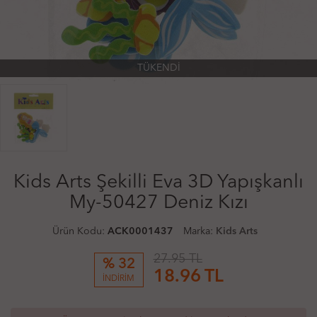
TÜKENDİ
Kids Arts Şekilli Eva 3D Yapışkanlı
My-50427 Deniz Kızı
Ürün Kodu:
ACK0001437
Marka:
Kids Arts
27.95 TL
% 32
18.96
TL
İNDİRİM