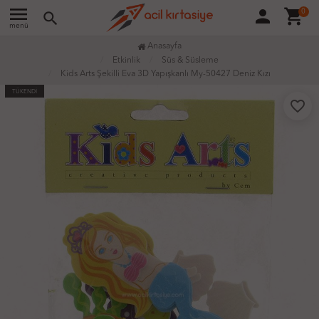
menu
person
shopping_cart
0
search
menü
Anasayfa
Etkinlik
Süs & Süsleme
Kids Arts Şekilli Eva 3D Yapışkanlı My-50427 Deniz Kızı
TÜKENDİ
favorite_border