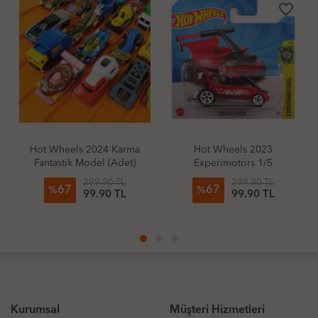
favorite_border
favorite_border
Hot Wheels 2024 Karma
Hot Wheels 2023
Fantastik Model (Adet)
Experimotors 1/5
Draggin' Wagon
299.90 TL
299.90 TL
67
67
%
%
99.90 TL
99.90 TL
Kurumsal
Müşteri Hizmetleri