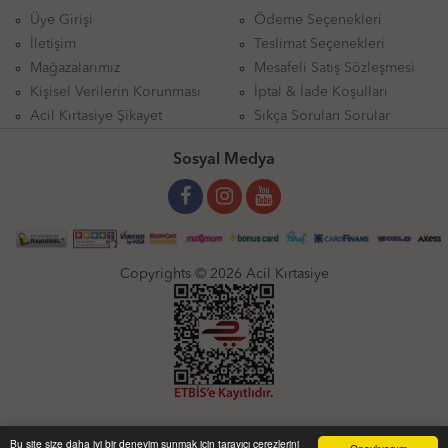
Üye Girişi
Ödeme Seçenekleri
İletişim
Teslimat Seçenekleri
Mağazalarımız
Mesafeli Satış Sözleşmesi
Kişisel Verilerin Korunması
İptal & İade Koşulları
Acil Kırtasiye Şikayet
Sıkça Sorulan Sorular
Sosyal Medya
Copyrights © 2026 Acil Kırtasiye
Bu site size daha iyi bir deneyim sunmak için tarayıcı çerezlerini