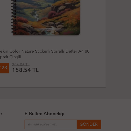
pta Pole Notes Spiralli Defter A4 Büyük 80 Yaprak
Keskin Color
zgili
Çizgili
150.26 TL
288.
25
24
%
%
111.95 TL
21
er
E-Bülten Aboneliği