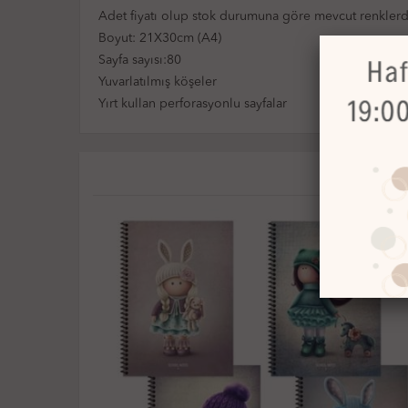
Adet fiyatı olup stok durumuna göre mevcut renklerde
Boyut: 21X30cm (A4)
Sayfa sayısı:80
Yuvarlatılmış köşeler
Yırt kullan perforasyonlu sayfalar