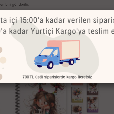
n biri gönderilir.
Bu Ürünler de İlginizi Çekebilir