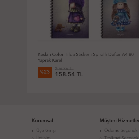
ter A4 80
Gıpta Exclusive Love Book Spiralli Defter A4 Büyü
80 Yaprak Çizgili
205.14 TL
27
%
149.95 TL
Kurumsal
Müşteri Hizmetler
Üye Girişi
Ödeme Seçenekl
İletişim
Teslimat Seçenekl