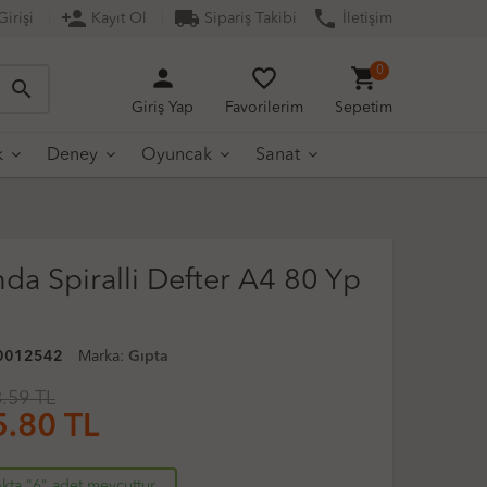
person_add
local_shipping
phone
irişi
Kayıt Ol
Sipariş Takibi
İletişim
person
favorite_border
shopping_cart
0
search
Giriş Yap
Favorilerim
Sepetim
k
Deney
Oyuncak
Sanat
da Spiralli Defter A4 80 Yp
0012542
Marka:
Gıpta
.59 TL
5.80
TL
kta "6" adet mevcuttur.