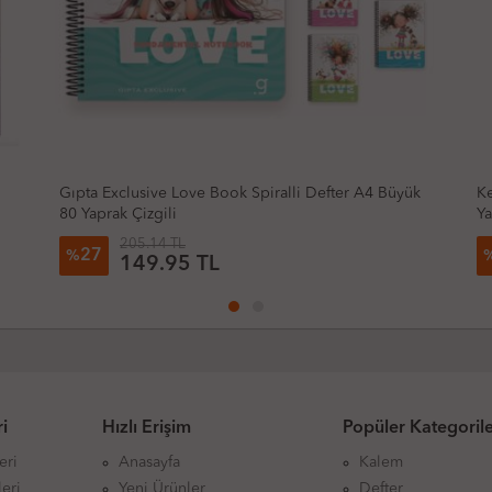
k
Keskin Color Nature Stickerlı Spiralli Defter A4 80
Gı
Yaprak Çizgili
Çi
206.86 TL
23
%
158.54 TL
i
Hızlı Erişim
Popüler Kategoril
eri
Anasayfa
Kalem
eri
Yeni Ürünler
Defter