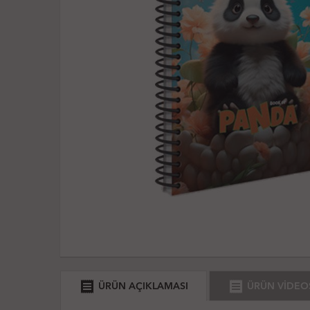
receipt
receipt
ÜRÜN AÇIKLAMASI
ÜRÜN VİDEO