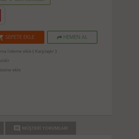
ng_cart
SEPETE EKLE
HEMEN AL
rma listeme ekle
(
Karşılaştır
)
ildir
tesine ekle
comment
MÜŞTERİ YORUMLARI