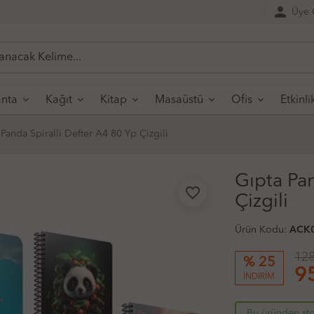
person
Üye G
nta
Kağıt
Kitap
Masaüstü
Ofis
Etkinli
Panda Spiralli Defter A4 80 Yp Çizgili
Gıpta Pan
favorite_border
Çizgili
Ürün Kodu:
ACK
128
% 25
9
İNDİRİM
Bu üründen sto