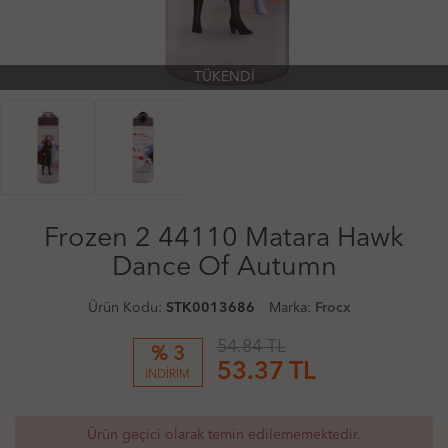
TÜKENDİ
Frozen 2 44110 Matara Hawk
Dance Of Autumn
Ürün Kodu:
STK0013686
Marka:
Frocx
54.84 TL
% 3
53.37
TL
İNDİRİM
Ürün geçici olarak temin edilememektedir.