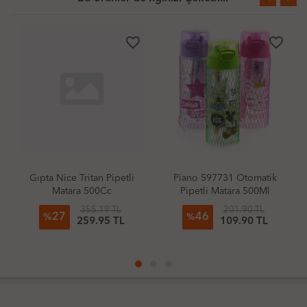
favorite_border
favorite_border
Gıpta Nice Tritan Pipetli
Piano 597731 Otomatik
Matara 500Cc
Pipetli Matara 500Ml
(Adet)
355.19 TL
201.90 TL
27
46
%
%
259.95 TL
109.90 TL