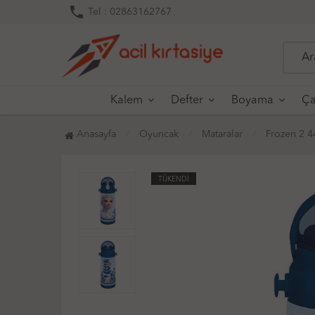
phone
Tel : 02863162767
Kalem
Defter
Boyama
Ça
Anasayfa
Oyuncak
Mataralar
Frozen 2 4
TÜKENDİ