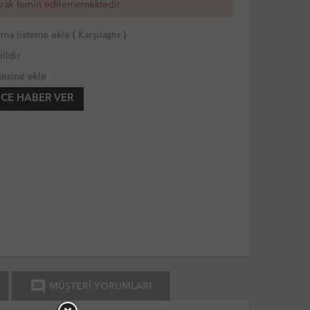
arak temin edilememektedir.
rma listeme ekle
(
Karşılaştır
)
ildir
tesine ekle
CE HABER VER
comment
MÜŞTERİ YORUMLARI