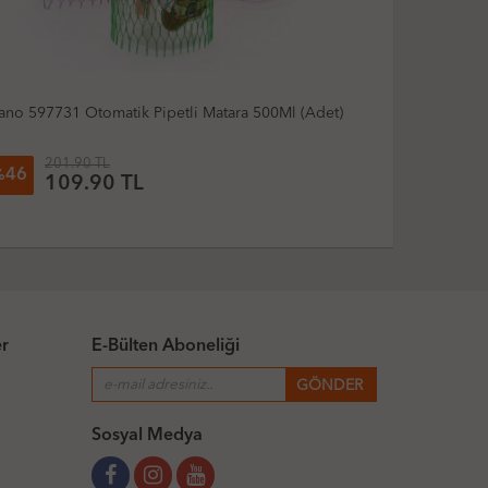
o 597731 Otomatik Pipetli Matara 500Ml (Adet)
Vagon Life Vgn
Süngeri & Fırça
201.90 TL
173.21
6
26
%
109.90 TL
127.
er
E-Bülten Aboneliği
Sosyal Medya