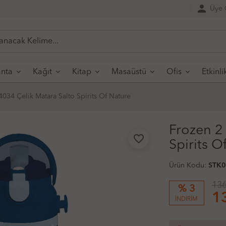
person
Üye G
nta
Kağıt
Kitap
Masaüstü
Ofis
Etkinli
4034 Çelik Matara Salto Spirits Of Nature
Frozen 2
favorite_border
Spirits O
Ürün Kodu:
STK
136
% 3
1
İNDİRİM