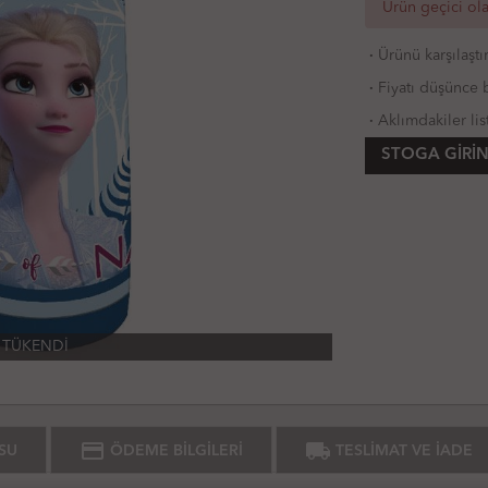
Ürün geçici ol
·
Ürünü karşılaştı
·
Fiyatı düşünce b
·
Aklımdakiler lis
STOGA GIRIN
TÜKENDİ
credit_card
local_shipping
SU
ÖDEME BİLGİLERİ
TESLİMAT VE İADE