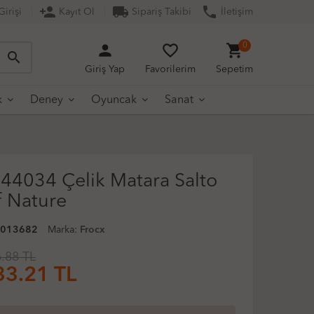
person_add
local_shipping
phone
irişi
Kayıt Ol
Sipariş Takibi
İletişim
person
favorite_border
shopping_cart
0
search
Giriş Yap
Favorilerim
Sepetim
k
Deney
Oyuncak
Sanat
 44034 Çelik Matara Salto
f Nature
0013682
Marka:
Frocx
.88 TL
33.21
TL