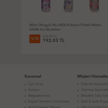
Mikro Muggle Mu-0808 Bubbles Plastik Matara
500Ml Kız Modelleri
228.96 TL
16
%
192.03 TL
Kurumsal
Müşteri Hizmetler
Üye Girişi
Ödeme Seçenekl
İletişim
Teslimat Seçenekl
Mağazalarımız
Mesafeli Satış Sö
Kişisel Verilerin Korunması
İptal & İade Koşul
Acil Kırtasiye Şikayet
Sıkça Sorulan Sor