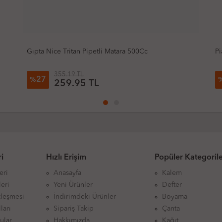
Gıpta Nice Tritan Pipetli Matara 500Cc
Pian
355.19 TL
27
4
%
%
259.95 TL
i
Hızlı Erişim
Popüler Kategoril
eri
Anasayfa
Kalem
eri
Yeni Ürünler
Defter
zleşmesi
İndirimdeki Ürünler
Boyama
ları
Sipariş Takip
Çanta
ular
Hakkımızda
Kağıt