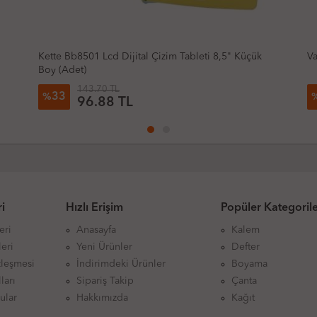
Vardem Fx7837 Magic Cube Zeka Küpü Pastel
P
132.66 TL
15
%
112.26 TL
i
Hızlı Erişim
Popüler Kategoril
eri
Anasayfa
Kalem
eri
Yeni Ürünler
Defter
zleşmesi
İndirimdeki Ürünler
Boyama
ları
Sipariş Takip
Çanta
ular
Hakkımızda
Kağıt