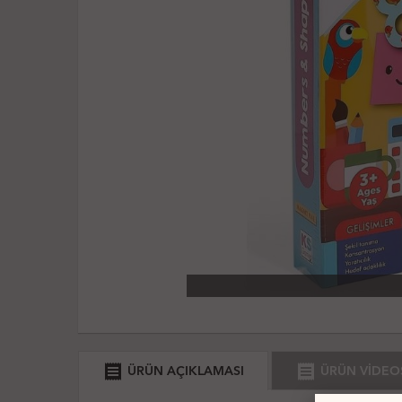
receipt
receipt
ÜRÜN AÇIKLAMASI
ÜRÜN VİDEO