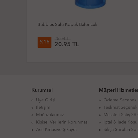
Kette Bb8501 Lcd Dijital Çizim Tableti 8,5" Küçük
Boy (Adet)
143.70 TL
33
%
96.88 TL
Kurumsal
Müşteri Hizmetler
Üye Girişi
Ödeme Seçenekl
İletişim
Teslimat Seçenekl
Mağazalarımız
Mesafeli Satış Sö
Kişisel Verilerin Korunması
İptal & İade Koşul
Acil Kırtasiye Şikayet
Sıkça Sorulan Sor