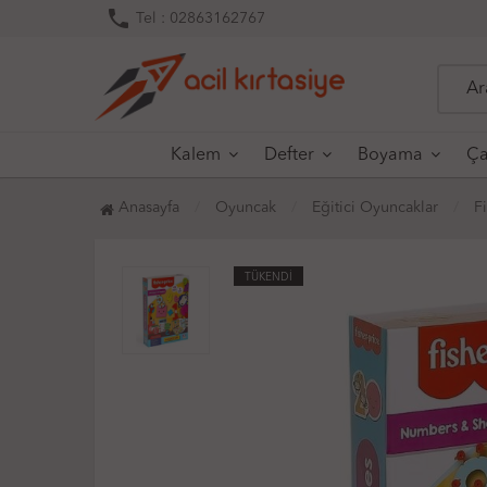
phone
Tel : 02863162767
Kalem
Defter
Boyama
Ça
Anasayfa
Oyuncak
Eğitici Oyuncaklar
F
TÜKENDİ