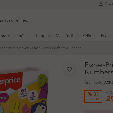
person
Üye G
nta
Kağıt
Kitap
Masaüstü
Ofis
Etkinli
isher-Price Manyetik Flash Card Numbers & Shapes
Fisher-Pr
favorite_border
Numbers
Ürün Kodu:
ACK
435
% 31
2
İNDİRİM