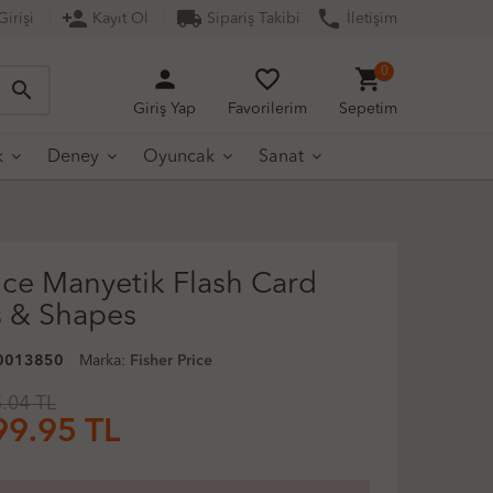
person_add
local_shipping
phone
irişi
Kayıt Ol
Sipariş Takibi
İletişim
person
favorite_border
shopping_cart
0
search
Giriş Yap
Favorilerim
Sepetim
k
Deney
Oyuncak
Sanat
ice Manyetik Flash Card
 & Shapes
0013850
Marka:
Fisher Price
.04 TL
99.95
TL