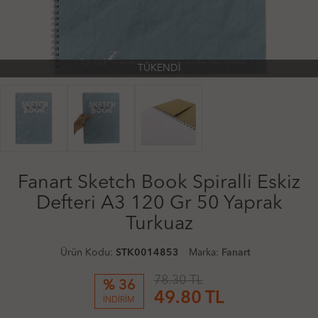
TÜKENDİ
Fanart Sketch Book Spiralli Eskiz
Defteri A3 120 Gr 50 Yaprak
Turkuaz
Ürün Kodu:
STK0014853
Marka:
Fanart
78.30 TL
% 36
49.80
TL
İNDİRİM