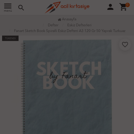
menu
person
shopping_cart
0
search
menü
Anasayfa
Defter
Eskiz Defterleri
Fanart Sketch Book Spiralli Eskiz Defteri A3 120 Gr 50 Yaprak Turkuaz
TÜKENDİ
favorite_border