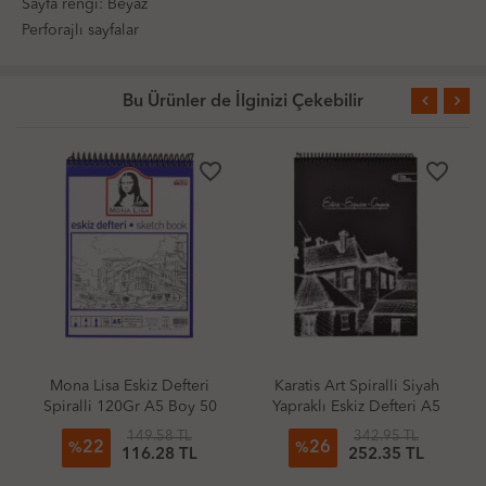
Sayfa rengi: Beyaz
Perforajlı sayfalar
Bu Ürünler de İlginizi Çekebilir
favorite_border
favorite_border
Mona Lisa Eskiz Defteri
Karatis Art Spiralli Siyah
Spiralli 120Gr A5 Boy 50
Yapraklı Eskiz Defteri A5
Yaprak
50 Yaprak
149.58 TL
342.95 TL
22
26
%
%
116.28 TL
252.35 TL