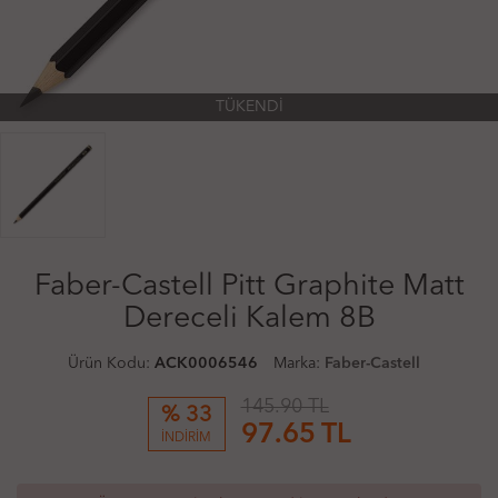
TÜKENDİ
Faber-Castell Pitt Graphite Matt
Dereceli Kalem 8B
Ürün Kodu:
ACK0006546
Marka:
Faber-Castell
145.90 TL
% 33
97.65
TL
İNDİRİM