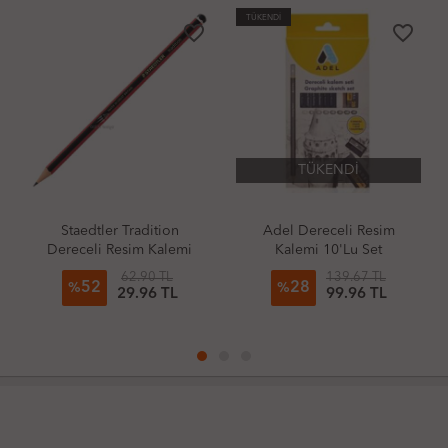
TÜKENDİ
favorite_border
favorite_border
TÜKENDİ
tler Tradition
Adel Dereceli Resim
Adel Dere
li Resim Kalemi
Kalemi 10'Lu Set
Çizim 
62.90 TL
139.67 TL
2
28
26
%
%
29.96 TL
99.96 TL