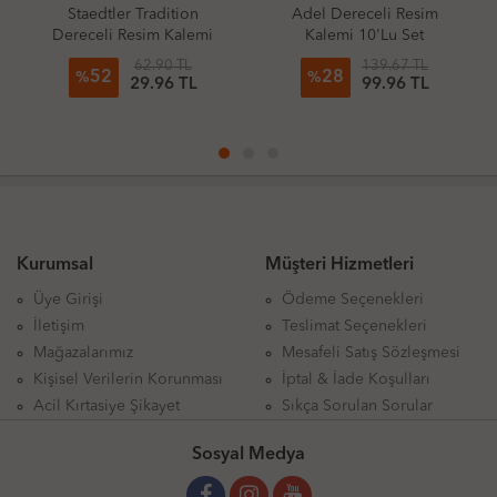
Staedtler Tradition
Adel Dereceli Resim
Dereceli Resim Kalemi
Kalemi 10'Lu Set
62.90 TL
139.67 TL
52
28
%
%
29.96 TL
99.96 TL
Kurumsal
Müşteri Hizmetleri
Üye Girişi
Ödeme Seçenekleri
İletişim
Teslimat Seçenekleri
Mağazalarımız
Mesafeli Satış Sözleşmesi
Kişisel Verilerin Korunması
İptal & İade Koşulları
Acil Kırtasiye Şikayet
Sıkça Sorulan Sorular
Sosyal Medya