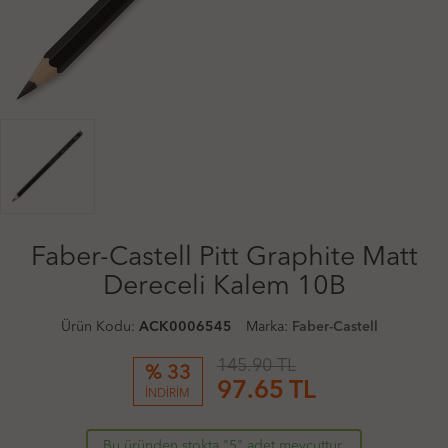
Faber-Castell Pitt Graphite Matt
Dereceli Kalem 10B
Ürün Kodu:
ACK0006545
Marka:
Faber-Castell
145.90 TL
% 33
97.65
TL
İNDİRİM
Bu üründen stokta "5" adet mevcuttur.