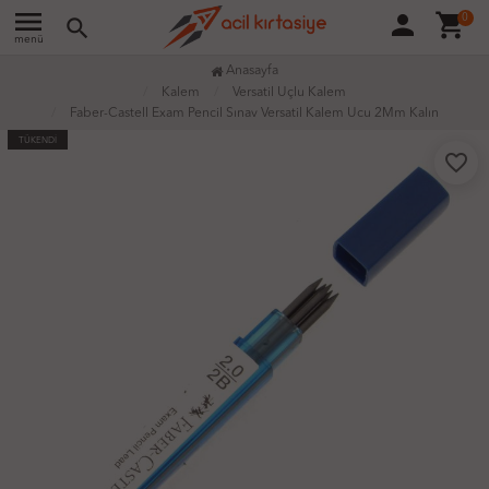
menu
person
shopping_cart
0
search
menü
Anasayfa
Kalem
Versatil Uçlu Kalem
Faber-Castell Exam Pencil Sınav Versatil Kalem Ucu 2Mm Kalın
TÜKENDİ
favorite_border