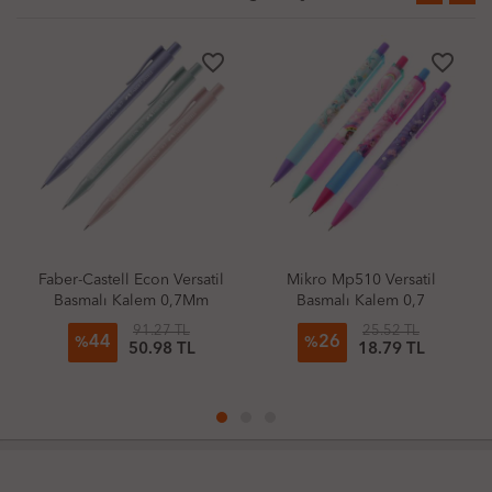
favorite_border
favorite_border
Faber-Castell Econ Versatil
Mikro Mp510 Versatil
Basmalı Kalem 0,7Mm
Basmalı Kalem 0,7
Pale (Adet)
91.27 TL
25.52 TL
44
26
%
%
50.98 TL
18.79 TL