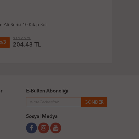
Can - Süleyman Bulut - Büyük Atatürk'ten Küçük
Öyküler 3
250.00 TL
3
%
243.37 TL
er
E-Bülten Aboneliği
Sosyal Medya