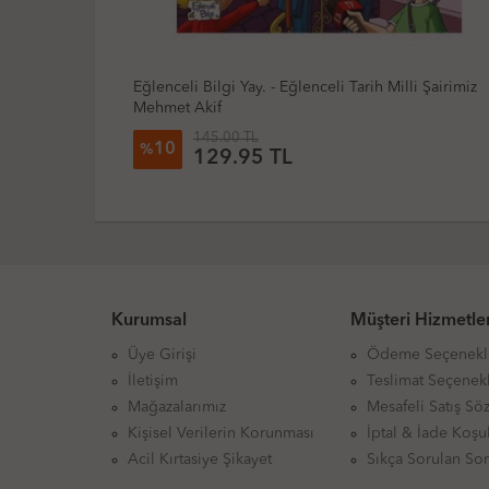
celi Tarih Milli Şairimiz
Yuva - Öykülerle Değerler Eğitimi 1.S
224.90 TL
22
%
176.38 TL
Kurumsal
Müşteri Hizmetler
Üye Girişi
Ödeme Seçenekl
İletişim
Teslimat Seçenekl
Mağazalarımız
Mesafeli Satış Sö
Kişisel Verilerin Korunması
İptal & İade Koşul
Acil Kırtasiye Şikayet
Sıkça Sorulan Sor