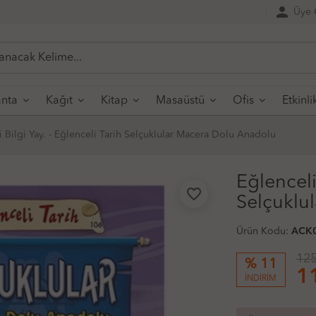
person
Üye G
nta
Kağıt
Kitap
Masaüstü
Ofis
Etkinli
i Bilgi Yay. - Eğlenceli Tarih Selçuklular Macera Dolu Anadolu
Eğlenceli 
favorite_border
Selçuklu
Ürün Kodu:
ACK
125
% 11
1
İNDİRİM