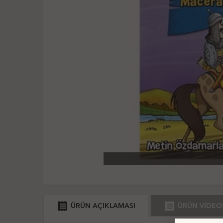
receipt
receipt
ÜRÜN AÇIKLAMASI
ÜRÜN VİDEO