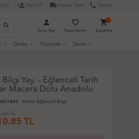
person_add
local_shipping
phone
irişi
Kayıt Ol
Sipariş Takibi
İletişim
person
favorite_border
shopping_cart
0
search
Giriş Yap
Favorilerim
Sepetim
k
Deney
Oyuncak
Sanat
Bilgi Yay. - Eğlenceli Tarih
lar Macera Dolu Anadolu
0051859
Marka:
Eğlenceli Bilgi
.00 TL
10.85
TL