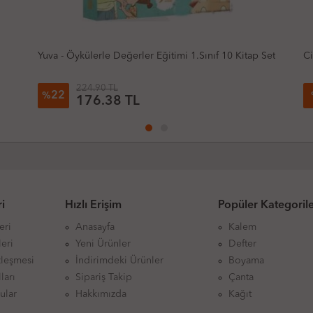
ınıf 10 Kitap Set
Cin Ali Serisi 10 Kitap Set
210.00 TL
3
%
204.43 TL
i
Hızlı Erişim
Popüler Kategoril
eri
Anasayfa
Kalem
eri
Yeni Ürünler
Defter
zleşmesi
İndirimdeki Ürünler
Boyama
ları
Sipariş Takip
Çanta
ular
Hakkımızda
Kağıt