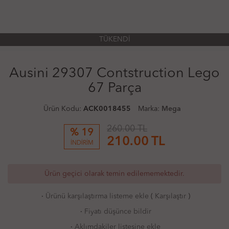
TÜKENDİ
Ausini 29307 Contstruction Lego
67 Parça
Ürün Kodu:
ACK0018455
Marka:
Mega
260.00 TL
% 19
210.00
TL
İNDİRİM
Ürün geçici olarak temin edilememektedir.
·
Ürünü karşılaştırma listeme ekle
(
Karşılaştır
)
·
Fiyatı düşünce bildir
·
Aklımdakiler listesine ekle