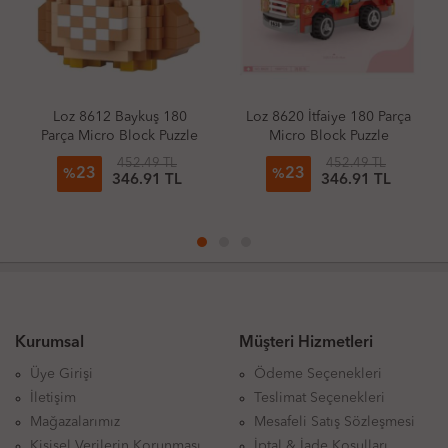
Loz 8612 Baykuş 180
Loz 8620 İtfaiye 180 Parça
Parça Micro Block Puzzle
Micro Block Puzzle
452.49 TL
452.49 TL
23
23
%
%
346.91 TL
346.91 TL
Kurumsal
Müşteri Hizmetleri
Üye Girişi
Ödeme Seçenekleri
İletişim
Teslimat Seçenekleri
Mağazalarımız
Mesafeli Satış Sözleşmesi
Kişisel Verilerin Korunması
İptal & İade Koşulları