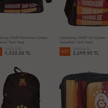
asaray 25689 Beslenme Çantası
Galatasaray 25687 Sırt Çantası
kleri Tarih Yazar
Gerçekleri Tarih Yazar
1,542.37 TL
2,900.00 TL
4
21
%
1,322.20 TL
2,299.95 TL