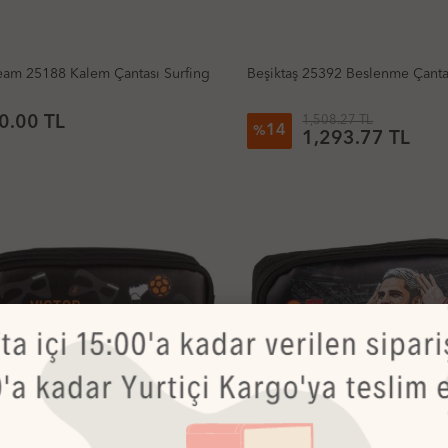
am 25188 Kalem Çantası Surfing
Beşiktaş 25392 Beslenme Çantas
0.00 TL
1,508.27 TL
14
%
1,293.77 TL