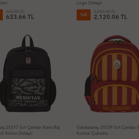
Deri
Logo Detaylı
660.00 TL
2,260.00 TL
6
%
633.66 TL
2,120.06 TL
taş 25317 Sırt Çantası Kamuflaj
Galatasaray 25539 Sırt Çantası S
li Kolon Detaylı
Kırmızı Çubuklu