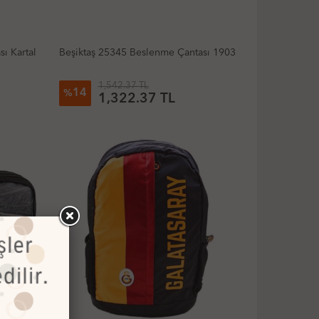
ı Kartal
Beşiktaş 25345 Beslenme Çantası 1903
1,542.37 TL
14
%
1,322.37 TL