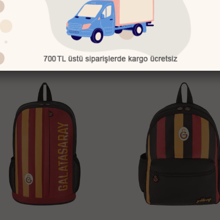
asaray 25589 Kalem Çantası Victor
Galatasaray 25593 Kalem Çanta
hen
Mauro Icardi
660.00 TL
660.00 TL
4
%
633.66 TL
633.66 TL