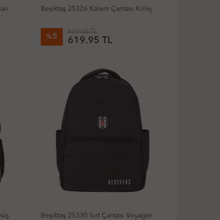
arı
Beşiktaş 25326 Kalem Çantası Kolej
650.00 TL
5
%
619.95 TL
müş
Beşiktaş 25330 Sırt Çantası Voyager