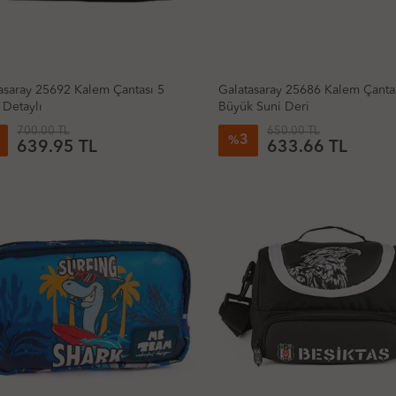
asaray 25692 Kalem Çantası 5
Galatasaray 25686 Kalem Çanta
 Detaylı
Büyük Suni Deri
700.00 TL
650.00 TL
3
%
639.95 TL
633.66 TL