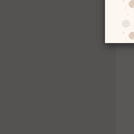
Galat
Osim
4
%