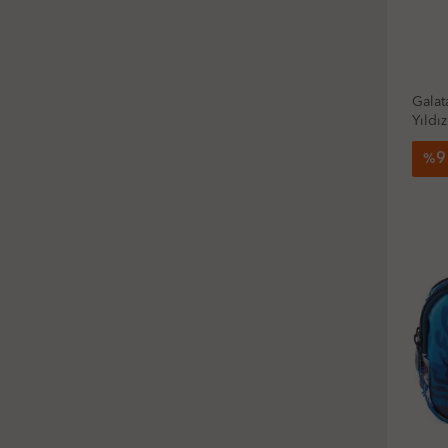
Galat
Yıldız
9
%