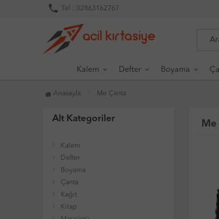
phone
Tel : 02863162767
Kalem
Defter
Boyama
Ça
Anasayfa
Me Çanta
Alt Kategoriler
Me 
Kalem
Defter
Boyama
Çanta
Kağıt
Kitap
Masaüstü