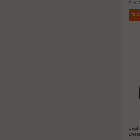
Suni 
4
%
Beşik
Desen