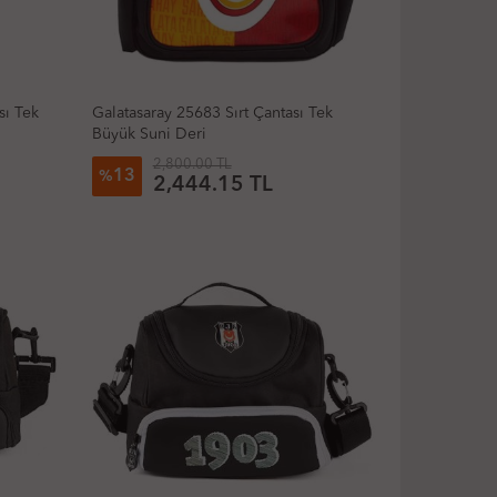
sı Tek
Galatasaray 25683 Sırt Çantası Tek
Büyük Suni Deri
2,800.00 TL
13
%
2,444.15 TL