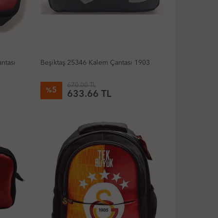
ntası
Beşiktaş 25346 Kalem Çantası 1903
670.00 TL
5
%
633.66 TL