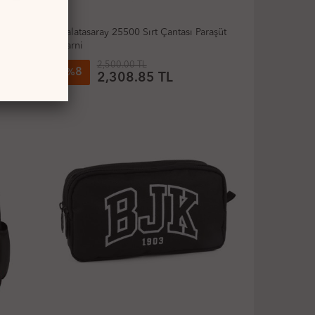
sı
Galatasaray 25500 Sırt Çantası Paraşüt
Garni
2,500.00 TL
8
%
2,308.85 TL