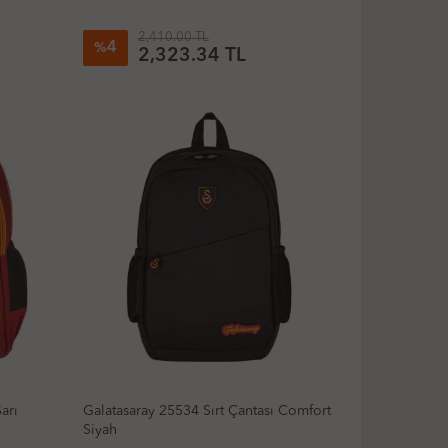
2,410.00 TL
4
%
2,323.34 TL
arı
Galatasaray 25534 Sırt Çantası Comfort
Siyah