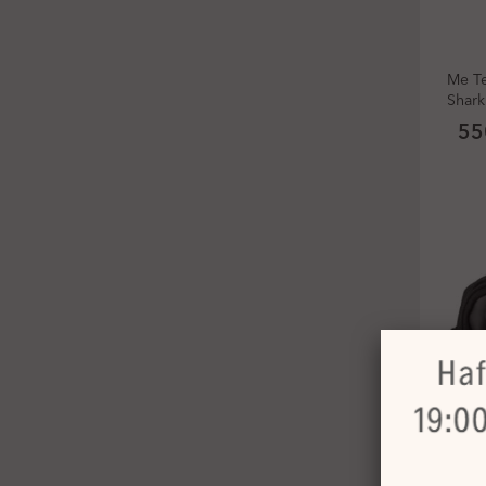
Me Te
Shark
55