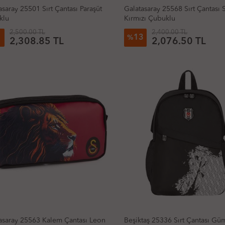
asaray 25501 Sırt Çantası Paraşüt
Galatasaray 25568 Sırt Çantası S
klu
Kırmızı Çubuklu
2,500.00 TL
2,400.00 TL
13
%
2,308.85 TL
2,076.50 TL
asaray 25563 Kalem Çantası Leon
Beşiktaş 25336 Sırt Çantası Gü