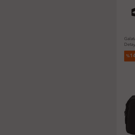
Galat
Detay
1
%