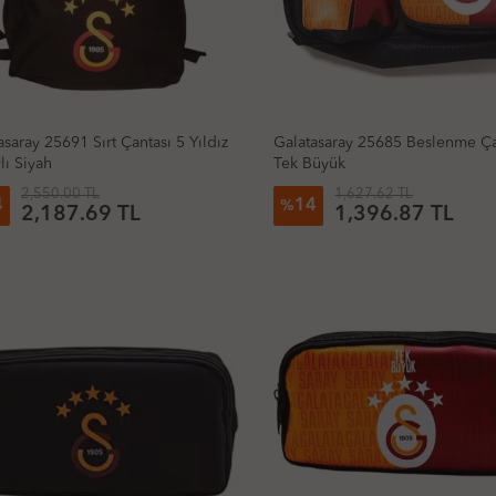
asaray 25691 Sırt Çantası 5 Yıldız
Galatasaray 25685 Beslenme Ça
lı Siyah
Tek Büyük
2,550.00 TL
1,627.62 TL
4
14
%
2,187.69 TL
1,396.87 TL