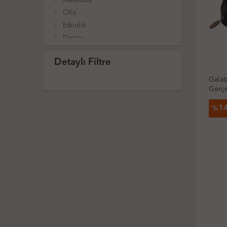
Ofis
Etkinlik
Deney
Oyuncak
Detaylı Filtre
Sanat
Outlet
Galat
Gerçe
1
%